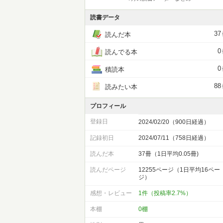
読書データ
37
読んだ本
0
読んでる本
0
積読本
88
読みたい本
プロフィール
登録日
2024/02/20（900日経過）
記録初日
2024/07/11（758日経過）
読んだ本
37冊（1日平均0.05冊)
読んだページ
12255ページ（1日平均16ペー
ジ）
感想・レビュー
1件（投稿率2.7%）
本棚
0棚