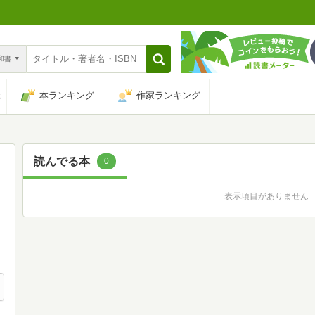
n和書
は
本ランキング
作家ランキング
読んでる本
0
表示項目がありません