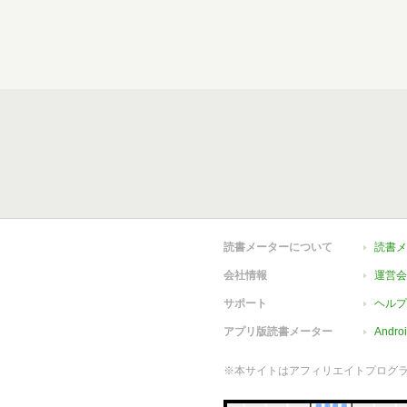
読書メーターについて
読書メ
会社情報
運営会
サポート
ヘルプ
アプリ版読書メーター
Andr
※本サイトはアフィリエイトプログ