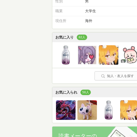
性別
男
職業
大学生
現住所
海外
お気に入り
82人
知人・友人を探す
お気に入られ
56人
読書メーターの