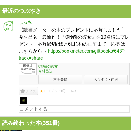
最近のつぶやき
しっち
【読書メーターの本のプレゼントに応募しました】
今村昌弘・最新作！『0秒前の彼女』を10名様にプレ
ゼント！応募締切は8月6日(木)の正午まで。応募は
こちらから→
https://bookmeter.com/giftbooks/643?
track=share
0秒前の彼女
今村昌弘
本を登録
あらすじ・内容
コメント(
0
)
07/31
ナイス
★1
読み終わった本(
351
冊)