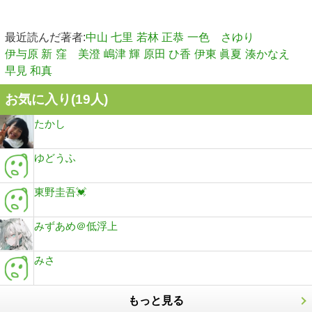
最近読んだ著者:
中山 七里
若林 正恭
一色 さゆり
伊与原 新
窪 美澄
嶋津 輝
原田 ひ香
伊東 眞夏
湊かなえ
早見 和真
お気に入り(
19
人)
たかし
ゆどうふ
東野圭吾💓
みずあめ＠低浮上
みさ
もっと見る