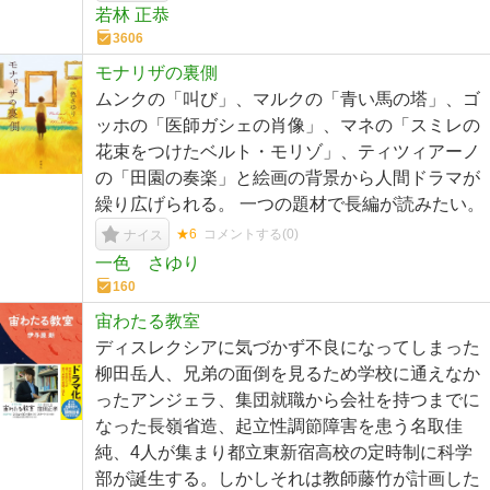
若林 正恭
3606
モナリザの裏側
ムンクの「叫び」、マルクの「青い馬の塔」、ゴ
ッホの「医師ガシェの肖像」、マネの「スミレの
花束をつけたベルト・モリゾ」、ティツィアーノ
の「田園の奏楽」と絵画の背景から人間ドラマが
繰り広げられる。 一つの題材で長編が読みたい。
★6
コメントする(
0
)
ナイス
一色 さゆり
160
宙わたる教室
ディスレクシアに気づかず不良になってしまった
柳田岳人、兄弟の面倒を見るため学校に通えなか
ったアンジェラ、集団就職から会社を持つまでに
なった長嶺省造、起立性調節障害を患う名取佳
純、4人が集まり都立東新宿高校の定時制に科学
部が誕生する。しかしそれは教師藤竹が計画した