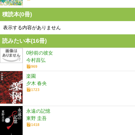
積読本(
0
冊)
表示する内容がありません
読みたい本(
16
冊)
0秒前の彼女
今村昌弘
969
楽園
夕木 春央
1723
永遠の記憶
東野 圭吾
1418