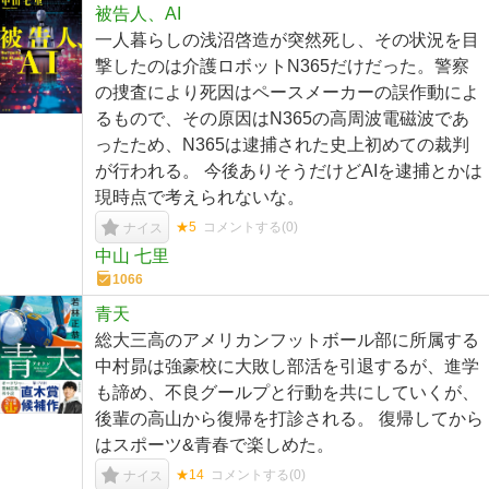
被告人、AI
一人暮らしの浅沼啓造が突然死し、その状況を目
撃したのは介護ロボットN365だけだった。警察
の捜査により死因はペースメーカーの誤作動によ
るもので、その原因はN365の高周波電磁波であ
ったため、N365は逮捕された史上初めての裁判
が行われる。 今後ありそうだけどAIを逮捕とかは
現時点で考えられないな。
★5
コメントする(
0
)
ナイス
中山 七里
1066
青天
総大三高のアメリカンフットボール部に所属する
中村昴は強豪校に大敗し部活を引退するが、進学
も諦め、不良グールプと行動を共にしていくが、
後輩の高山から復帰を打診される。 復帰してから
はスポーツ&青春で楽しめた。
★14
コメントする(
0
)
ナイス