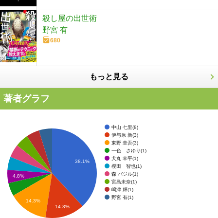
殺し屋の出世術
野宮 有
680
もっと見る
著者グラフ
中山 七里(8)
伊与原 新(3)
東野 圭吾(3)
一色 さゆり(1)
犬丸 幸平(1)
38.1%
櫻田 智也(1)
森 バジル(1)
4.8%
宮島未奈(1)
嶋津 輝(1)
野宮 有(1)
14.3%
14.3%