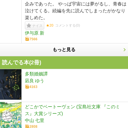
企みであった。 やっぱ宇宙には夢がるし、青春は
泣けてくる。続編を先に読んでしまったがかなり
楽しめた。
★20
コメントする(
0
)
ナイス
伊与原 新
7566
もっと見る
読んでる本(
2
冊)
多類婚姻譚
凪良 ゆう
4163
どこかでベートーヴェン (宝島社文庫 『このミ
ス』大賞シリーズ)
中山 七里
2808