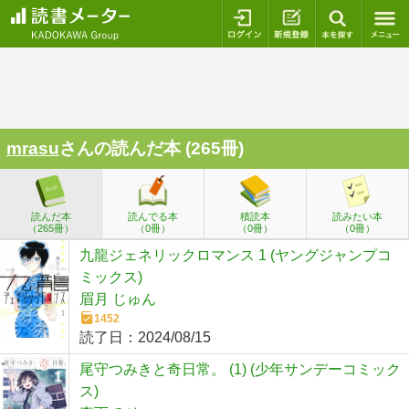
ログイン
新規登録
本を探
mrasu
さんの読んだ本 (265冊)
読んだ本
読んでる本
積読本
読みたい本
（265冊）
（0冊）
（0冊）
（0冊）
九龍ジェネリックロマンス 1 (ヤングジャンプコ
ミックス)
眉月 じゅん
1452
読了日：
2024/08/15
尾守つみきと奇日常。 (1) (少年サンデーコミック
ス)