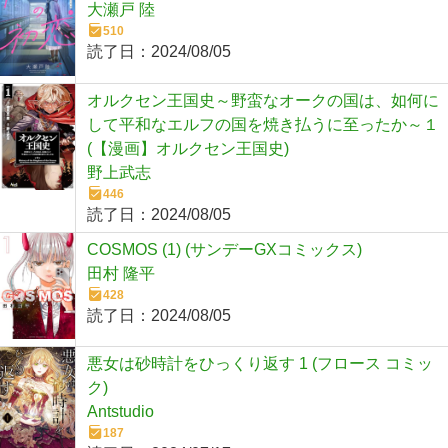
大瀬戸 陸
510
読了日：
2024/08/05
オルクセン王国史～野蛮なオークの国は、如何に
して平和なエルフの国を焼き払うに至ったか～１
(【漫画】オルクセン王国史)
野上武志
446
読了日：
2024/08/05
COSMOS (1) (サンデーGXコミックス)
田村 隆平
428
読了日：
2024/08/05
悪女は砂時計をひっくり返す 1 (フロース コミッ
ク)
Antstudio
187