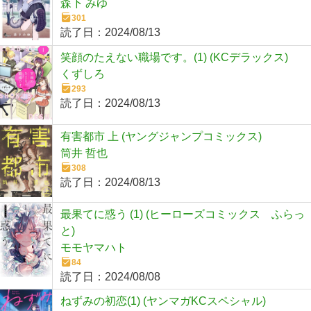
森下 みゆ
301
読了日：
2024/08/13
笑顔のたえない職場です。(1) (KCデラックス)
くずしろ
293
読了日：
2024/08/13
有害都市 上 (ヤングジャンプコミックス)
筒井 哲也
308
読了日：
2024/08/13
最果てに惑う (1) (ヒーローズコミックス ふらっ
と)
モモヤマハト
84
読了日：
2024/08/08
ねずみの初恋(1) (ヤンマガKCスペシャル)