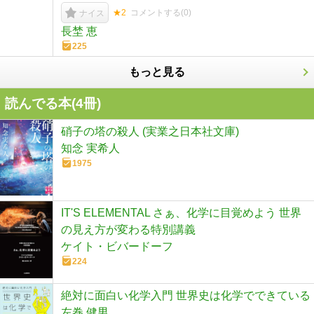
★2
コメントする(
0
)
ナイス
長埜 恵
225
もっと見る
読んでる本(
4
冊)
硝子の塔の殺人 (実業之日本社文庫)
知念 実希人
1975
IT'S ELEMENTAL さぁ、化学に目覚めよう 世界
の見え方が変わる特別講義
ケイト・ビバードーフ
224
絶対に面白い化学入門 世界史は化学でできている
左巻 健男