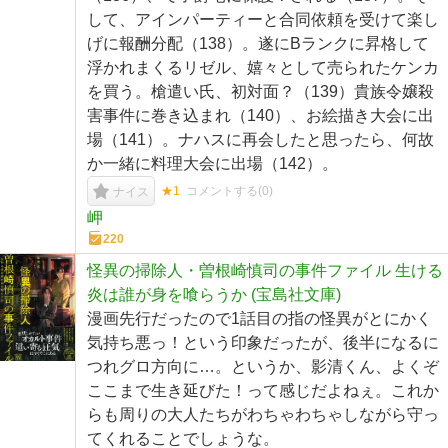
して、アインパーティーと合同依頼を受けて楽し
げに報酬分配（138）。遂にBランクに昇格して
浮かれまくるリゼル、嬉々として売られたケンカ
を買う。槍遣い氏、初対面？（139）貴族令嬢殺
害事件に巻き込まれ（140）、お絵描き大会に出
場（141）。ナハスに再会したと思ったら、何故
か一緒に料理大会に出場（142）。
★1
コメントする(
0
)
ナイス
岬
220
怪異の掃除人・曽根崎慎司の事件ファイル 生ける
炎は誰が身を喰らうか (宝島社文庫)
漫画先行だったので1話目の指の怪異がとにかく
気持ち悪っ！という印象だったが、後半になるに
つれグロ方向に…。というか、影清くん、よくぞ
ここまで生き延びた！って感じだよねぇ。これか
らも周りの大人たちがわちゃわちゃしながら守っ
てくれることでしょうな。