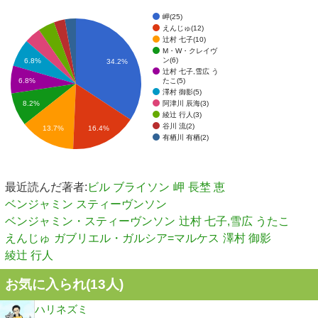
岬(25)
えんじゅ(12)
辻村 七子(10)
M・W・クレイヴ
ン(6)
6.8%
34.2%
辻村 七子,雪広 う
たこ(5)
6.8%
澤村 御影(5)
阿津川 辰海(3)
8.2%
綾辻 行人(3)
谷川 流(2)
13.7%
16.4%
有栖川 有栖(2)
最近読んだ著者:
ビル ブライソン
岬
長埜 恵
ベンジャミン スティーヴンソン
ベンジャミン・スティーヴンソン
辻村 七子,雪広 うたこ
えんじゅ
ガブリエル・ガルシア=マルケス
澤村 御影
綾辻 行人
お気に入られ(
13
人)
ハリネズミ