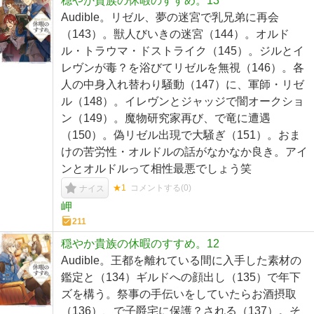
穏やか貴族の休暇のすすめ。13
Audible。リゼル、夢の迷宮で乳兄弟に再会
（143）。獣人びいきの迷宮（144）。オルド
ル・トラウマ・ドストライク（145）。ジルとイ
レヴンが毒？を浴びてリゼルを無視（146）。各
人の中身入れ替わり騒動（147）に、軍師・リゼ
ル（148）。イレヴンとジャッジで闇オークショ
ン（149）。魔物研究家再び、で竜に遭遇
（150）。偽リゼル出現で大騒ぎ（151）。おま
けの苦労性・オルドルの話がなかなか良き。アイ
ンとオルドルって相性最悪でしょう笑
★1
コメントする(
0
)
ナイス
岬
211
穏やか貴族の休暇のすすめ。12
Audible。王都を離れている間に入手した素材の
鑑定と（134）ギルドへの顔出し（135）で年下
ズを構う。祭事の手伝いをしていたらお酒摂取
（136）、で子爵宅に保護？される（137）。そ