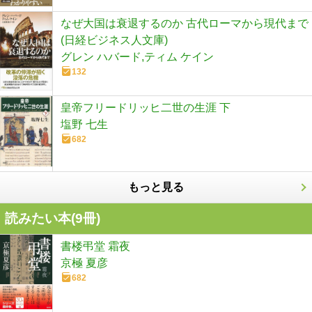
なぜ大国は衰退するのか 古代ローマから現代まで
(日経ビジネス人文庫)
グレン ハバード,ティム ケイン
132
皇帝フリードリッヒ二世の生涯 下
塩野 七生
682
もっと見る
読みたい本(
9
冊)
書楼弔堂 霜夜
京極 夏彦
682