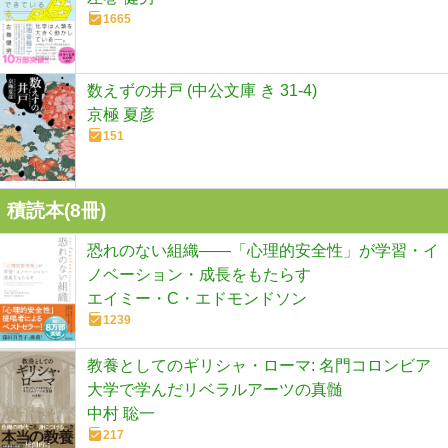
1665
数えずの井戸 (中公文庫 き 31-4)
京極 夏彦
151
積読本(
8
冊)
恐れのない組織――「心理的安全性」が学習・イ
ノベーション・成長をもたらす
エイミー・C・エドモンドソン
1239
教養としてのギリシャ・ローマ: 名門コロンビア
大学で学んだリベラルアーツの真髄
中村 聡一
217