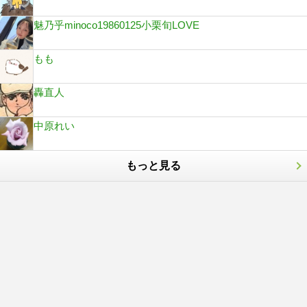
魅乃乎minoco19860125小栗旬LOVE
もも
轟直人
中原れい
もっと見る