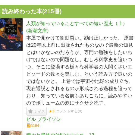
読み終わった本(
215
冊)
人類が知っていることすべての短い歴史（上）
(新潮文庫)
本屋で見かけて衝動買い。勘は正しかった。 原書
は20年以上前に出版されたものなので最新の知見
とはいかないのだろうが、専門の勉強をしたいわ
けではないので問題なし。むしろ科学史を追いつ
つ、そこに登場する様々な科学者の人間くさいエ
ピソードの数々を楽しむ、という読み方で良いの
ではないかと。 上巻では宇宙や地球の成り立ち、
現在通説とされるものが形成される過程を追って
おり、知っている名前もあちこちに。読みやすい
のでボリュームの割にサクサク読了。
★3
コメントする(
0
)
ナイス
ビル ブライソン
1194