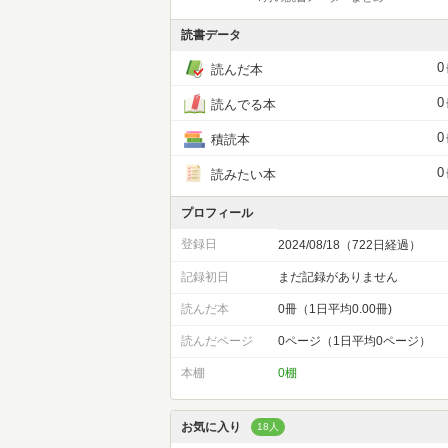
読書データ
0
読んだ本
0
読んでる本
0
積読本
0
読みたい本
プロフィール
登録日
2024/08/18（722日経過）
記録初日
まだ記録がありません
読んだ本
0冊（1日平均0.00冊)
読んだページ
0ページ（1日平均0ページ）
本棚
0棚
お気に入り
18人