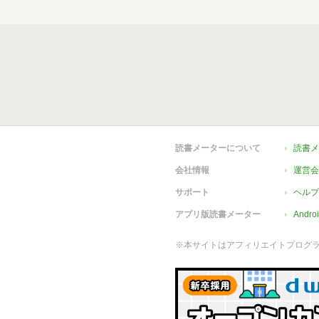
読書メーターについて
読書メ
会社情報
運営会
サポート
ヘルプ
アプリ版読書メーター
Andr
※本サイトはアフィリエイトプログ