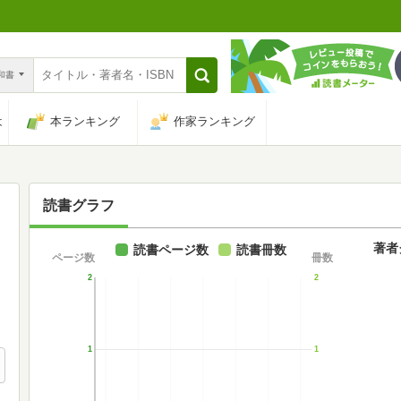
n和書
は
本ランキング
作家ランキング
読書グラフ
著者
読書ページ数
読書冊数
ページ数
冊数
2
2
1
1