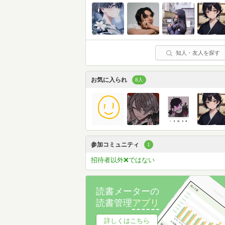
知人・友人を探す
お気に入られ
8人
参加コミュニティ
1
招待者以外❌ではない
読書メーターの
読書管理
アプリ
詳しくはこちら