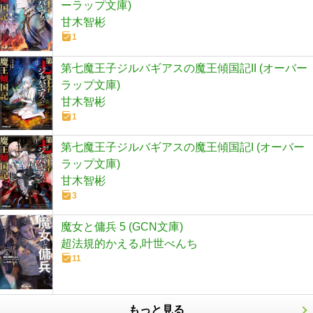
ーラップ文庫)
甘木智彬
1
第七魔王子ジルバギアスの魔王傾国記II (オーバー
ラップ文庫)
甘木智彬
1
第七魔王子ジルバギアスの魔王傾国記I (オーバー
ラップ文庫)
甘木智彬
3
魔女と傭兵 5 (GCN文庫)
超法規的かえる,叶世べんち
11
もっと見る