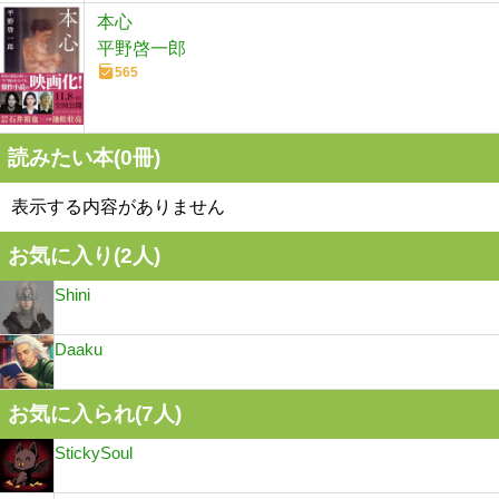
本心
平野啓一郎
565
読みたい本(
0
冊)
表示する内容がありません
お気に入り(
2
人)
Shini
Daaku
お気に入られ(
7
人)
StickySoul