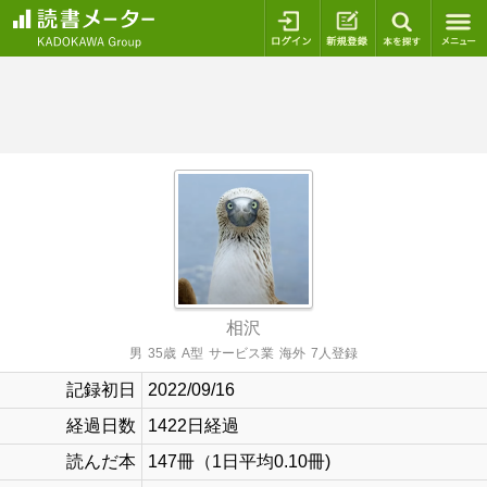
ログイン
新規登録
本を探
相沢
男
35歳
A型
サービス業
海外
7人登録
記録初日
2022/09/16
経過日数
1422日経過
読んだ本
147冊（1日平均0.10冊)