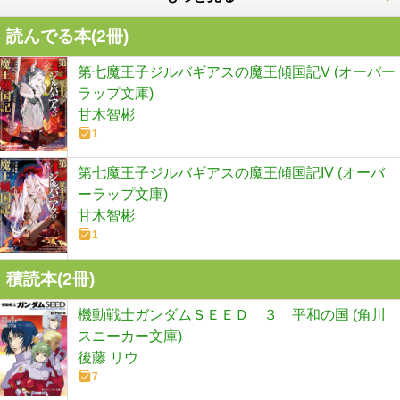
読んでる本(
2
冊)
第七魔王子ジルバギアスの魔王傾国記V (オーバー
ラップ文庫)
甘木智彬
1
第七魔王子ジルバギアスの魔王傾国記IV (オーバ
ーラップ文庫)
甘木智彬
1
積読本(
2
冊)
機動戦士ガンダムＳＥＥＤ ３ 平和の国 (角川
スニーカー文庫)
後藤 リウ
7