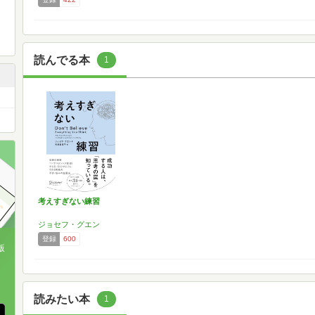
読んでる本
1
考えすぎない練習
ジョセフ・グエン
登録
600
版
、
読みたい本
1