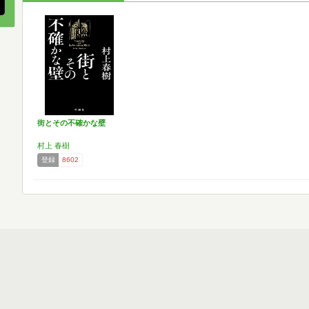
街とその不確かな壁
村上 春樹
登録
8602