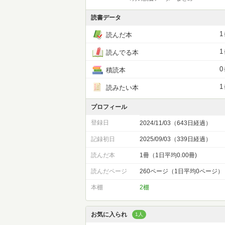
読書データ
1
読んだ本
1
読んでる本
0
積読本
1
読みたい本
プロフィール
登録日
2024/11/03（643日経過）
記録初日
2025/09/03（339日経過）
読んだ本
1冊（1日平均0.00冊)
読んだページ
260ページ（1日平均0ページ）
本棚
2棚
お気に入られ
1人