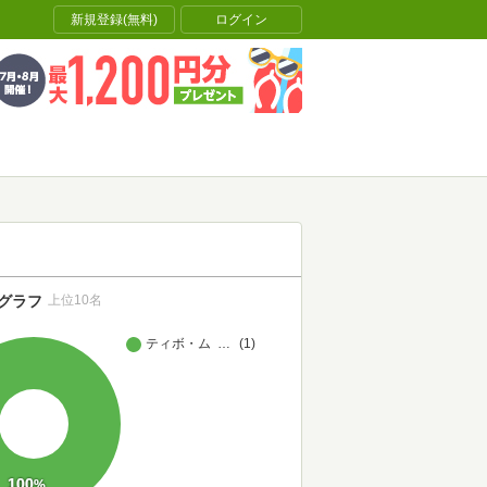
新規登録(無料)
ログイン
グラフ
上位10名
ティボ・ムリス
…
(1)
100
%