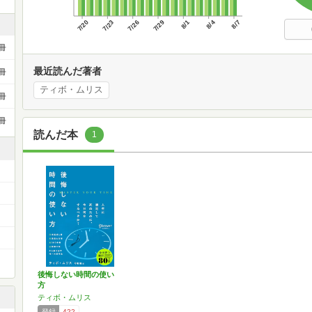
7/20
7/23
7/26
7/29
8/1
8/4
8/7
冊
最近読んだ著者
冊
ティボ・ムリス
冊
冊
読んだ本
1
後悔しない時間の使い
方
ティボ・ムリス
登録
422