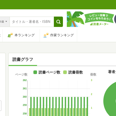
n和書
は
本ランキング
作家ランキング
読書グラフ
著者
読書ページ数
読書冊数
ページ数
冊数
262
3
261
2
260
259
1
258