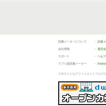
読書メーターについて
読書メ
会社情報
運営会
サポート
ヘルプ
アプリ版読書メーター
Andr
※本サイトはアフィリエイトプログ