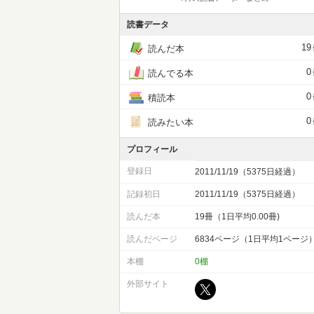
読書データ
19
読んだ本
0
読んでる本
0
積読本
0
読みたい本
プロフィール
登録日
2011/11/19（5375日経過）
記録初日
2011/11/19（5375日経過）
読んだ本
19冊（1日平均0.00冊)
読んだページ
6834ページ（1日平均1ページ
本棚
0棚
外部サイト