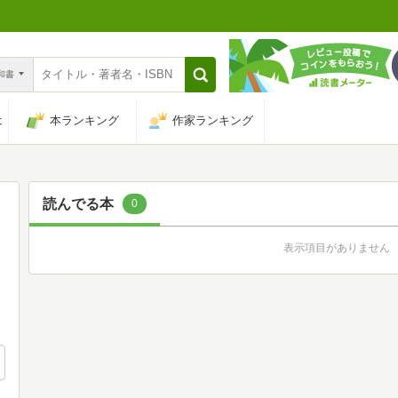
n和書
は
本ランキング
作家ランキング
読んでる本
0
表示項目がありません