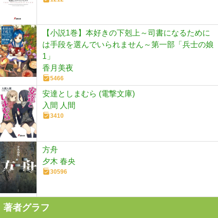
【小説1巻】本好きの下剋上～司書になるために
は手段を選んでいられません～第一部「兵士の娘
1」
香月美夜
5466
安達としまむら (電撃文庫)
入間 人間
3410
方舟
夕木 春央
30596
著者グラフ