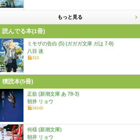
もっと見る
読んでる本(
1
冊)
ミモザの告白 (5) (ガガガ文庫 ガは 7-8)
八目 迷
313
積読本(
5
冊)
正欲 (新潮文庫 あ 78-3)
朝井 リョウ
16142
何様 (新潮文庫)
朝井 リョウ