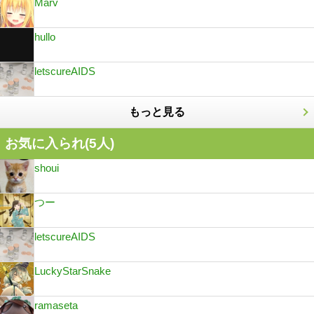
Marv
hullo
letscureAIDS
もっと見る
お気に入られ(
5
人)
shoui
つー
letscureAIDS
LuckyStarSnake
ramaseta