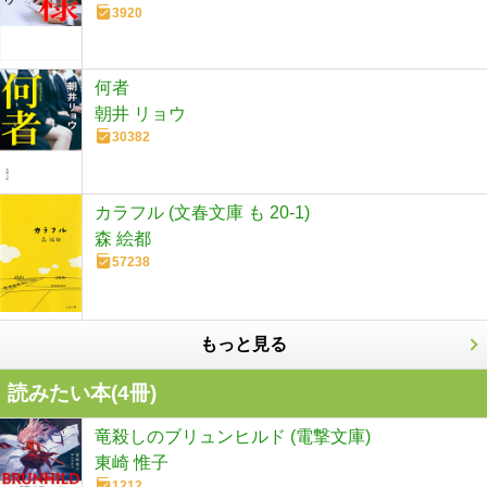
3920
何者
朝井 リョウ
30382
カラフル (文春文庫 も 20-1)
森 絵都
57238
もっと見る
読みたい本(
4
冊)
竜殺しのブリュンヒルド (電撃文庫)
東崎 惟子
1212