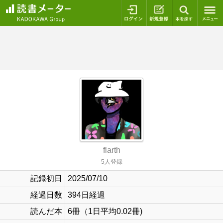
ログイン
新規登録
本を探
flarth
5人登録
記録初日
2025/07/10
経過日数
394日経過
読んだ本
6冊（1日平均0.02冊)