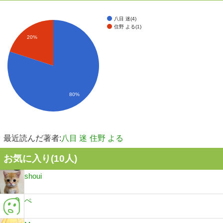
八目 迷(4)
住野 よる(1)
20%
80%
最近読んだ著者:
八目 迷
住野 よる
お気に入り(
10
人)
shoui
ぺ