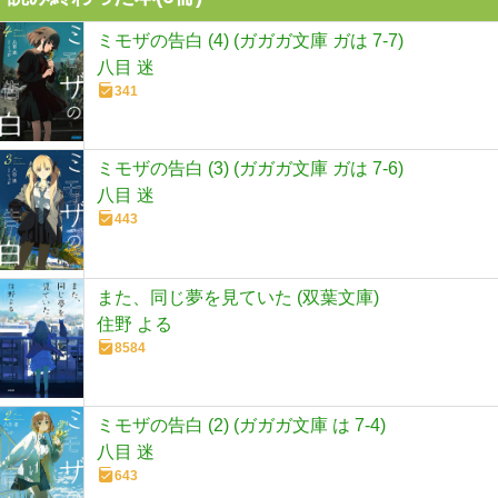
ミモザの告白 (4) (ガガガ文庫 ガは 7-7)
八目 迷
341
ミモザの告白 (3) (ガガガ文庫 ガは 7-6)
八目 迷
443
また、同じ夢を見ていた (双葉文庫)
住野 よる
8584
ミモザの告白 (2) (ガガガ文庫 は 7-4)
八目 迷
643