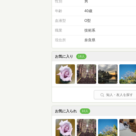
性別
男
年齢
40歳
血液型
O型
職業
技術系
現住所
奈良県
お気に入り
18人
知人・友人を探す
お気に入られ
10人