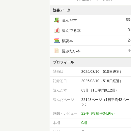
読書データ
63
読んだ本
0
読んでる本
2
積読本
4
読みたい本
プロフィール
登録日
2025/03/10（518日経過）
記録初日
2025/03/10（518日経過）
読んだ本
63冊（1日平均0.12冊)
読んだページ
22143ページ（1日平均42ペー
ジ）
感想・レビュー
22件（投稿率34.9%）
本棚
0棚