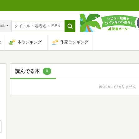
n和書
は
本ランキング
作家ランキング
読んでる本
0
表示項目がありません