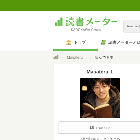
Amazo
トップ
読書メーターと
トップ
Masateru T.
読んでる本
Masateru T.
10
お気に入られ
7月の読書メーターまとめ