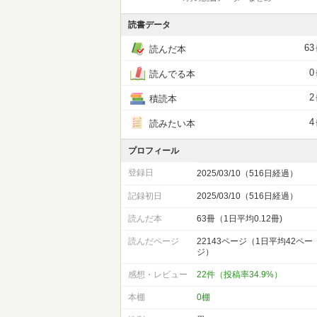
読書データ
63
読んだ本
0
読んでる本
2
積読本
4
読みたい本
プロフィール
登録日
2025/03/10（516日経過）
記録初日
2025/03/10（516日経過）
読んだ本
63冊（1日平均0.12冊)
読んだページ
22143ページ（1日平均42ペー
ジ）
感想・レビュー
22件（投稿率34.9%）
本棚
0棚