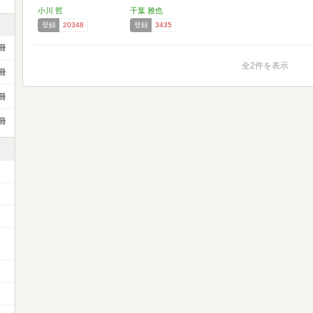
小川 哲
千葉 雅也
登録
20348
登録
3435
冊
全2件を表示
冊
冊
冊