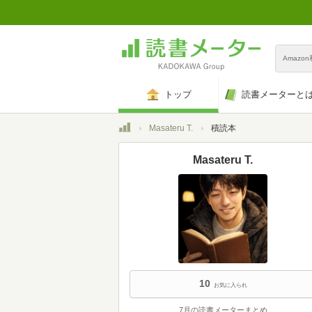
Amazo
トップ
読書メーターと
トップ
Masateru T.
積読本
Masateru T.
10
お気に入られ
7月の読書メーターまとめ