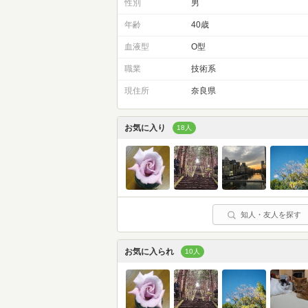
性別
男
年齢
40歳
血液型
O型
職業
技術系
現住所
奈良県
お気に入り
18人
知人・友人を探す
お気に入られ
10人