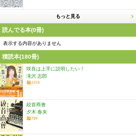
もっと見る
読んでる本(
0
冊)
表示する内容がありません
積読本(
180
冊)
咲良は上手に説明したい！
滝沢 志郎
1376
絞首商會
夕木 春央
789