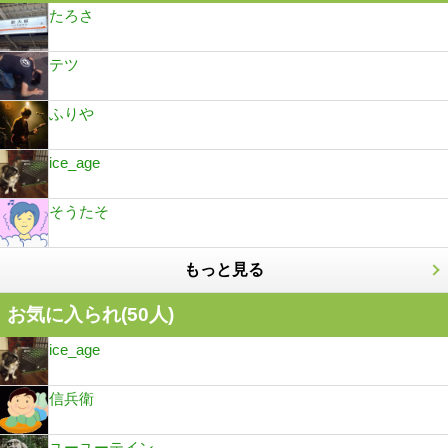
たろさ
テツ
ふりや
ice_age
そうたそ
もっと見る
お気に入られ(
50
人)
ice_age
信兵衛
ユーユーテイン