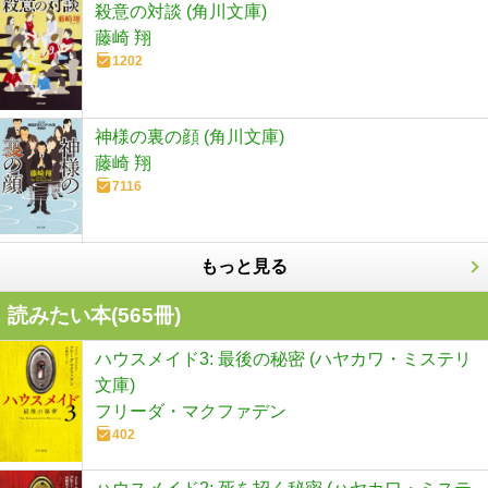
殺意の対談 (角川文庫)
藤崎 翔
1202
神様の裏の顔 (角川文庫)
藤崎 翔
7116
もっと見る
読みたい本(
565
冊)
ハウスメイド3: 最後の秘密 (ハヤカワ・ミステリ
文庫)
フリーダ・マクファデン
402