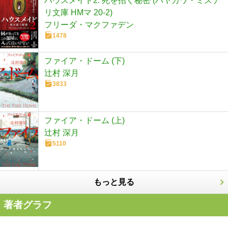
ハウスメイド2: 死を招く秘密 (ハヤカワ・ミステ
リ文庫 HMマ 20-2)
フリーダ・マクファデン
1478
ファイア・ドーム (下)
辻村 深月
3833
ファイア・ドーム (上)
辻村 深月
5110
もっと見る
著者グラフ