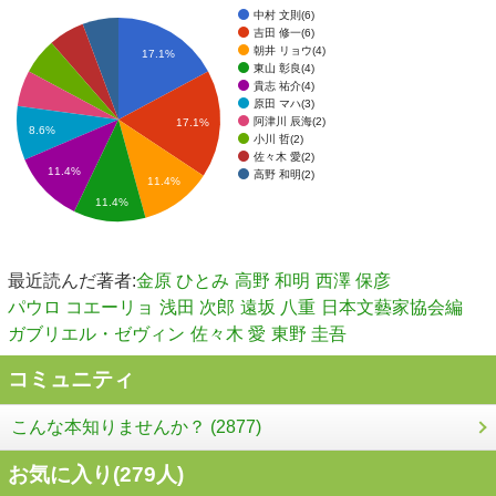
中村 文則(6)
吉田 修一(6)
朝井 リョウ(4)
17.1%
東山 彰良(4)
貴志 祐介(4)
原田 マハ(3)
阿津川 辰海(2)
17.1%
8.6%
小川 哲(2)
佐々木 愛(2)
11.4%
高野 和明(2)
11.4%
11.4%
最近読んだ著者:
金原 ひとみ
高野 和明
西澤 保彦
パウロ コエーリョ
浅田 次郎
遠坂 八重
日本文藝家協会編
ガブリエル・ゼヴィン
佐々木 愛
東野 圭吾
コミュニティ
こんな本知りませんか？ (2877)
お気に入り(
279
人)