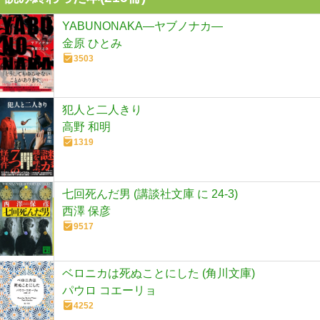
YABUNONAKA―ヤブノナカ―
金原 ひとみ
3503
犯人と二人きり
高野 和明
1319
七回死んだ男 (講談社文庫 に 24-3)
西澤 保彦
9517
ベロニカは死ぬことにした (角川文庫)
パウロ コエーリョ
4252