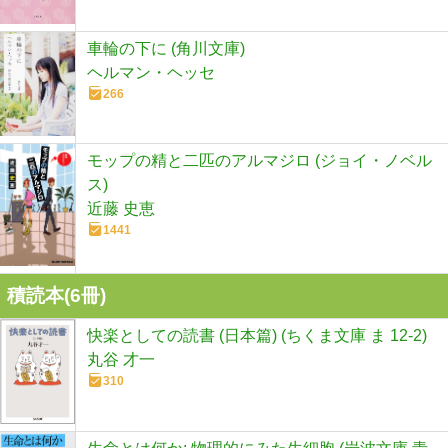
車輪の下に (角川文庫)
ヘルマン・ヘッセ
266
モップの精と二匹のアルマジロ (ジョイ・ノベル
ス)
近藤 史恵
1441
積読本(
6
冊)
快楽としての読書 (日本篇) (ちくま文庫 ま 12-2)
丸谷 才一
310