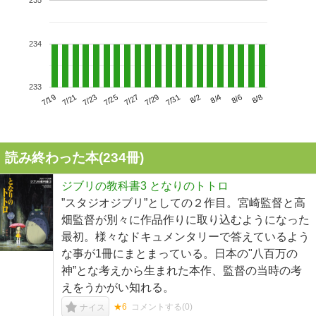
235
234
233
7/23
7/29
8/4
7/19
7/25
7/31
8/6
7/21
7/27
8/2
8/8
読み終わった本(
234
冊)
ジブリの教科書3 となりのトトロ
”スタジオジブリ”としての２作目。宮崎監督と高
畑監督が別々に作品作りに取り込むようになった
最初。様々なドキュメンタリーで答えているよう
な事が1冊にまとまっている。日本の"八百万の
神”とな考えから生まれた本作、監督の当時の考
えをうかがい知れる。
★6
コメントする(
0
)
ナイス