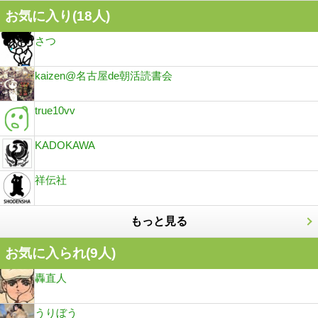
お気に入り(
18
人)
さつ
kaizen@名古屋de朝活読書会
true10vv
KADOKAWA
祥伝社
もっと見る
お気に入られ(
9
人)
轟直人
うりぼう