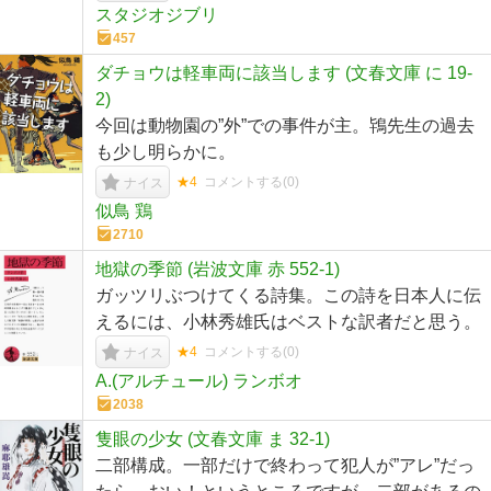
スタジオジブリ
457
ダチョウは軽車両に該当します (文春文庫 に 19-
2)
今回は動物園の”外”での事件が主。鴇先生の過去
も少し明らかに。
★4
コメントする(
0
)
ナイス
似鳥 鶏
2710
地獄の季節 (岩波文庫 赤 552-1)
ガッツリぶつけてくる詩集。この詩を日本人に伝
えるには、小林秀雄氏はベストな訳者だと思う。
★4
コメントする(
0
)
ナイス
A.(アルチュール) ランボオ
2038
隻眼の少女 (文春文庫 ま 32-1)
二部構成。一部だけで終わって犯人が”アレ”だっ