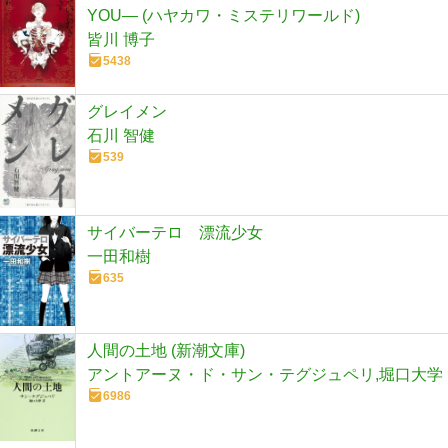
YOU― (ハヤカワ・ミステリワールド)
皆川 博子
5438
グレイメン
石川 智健
539
サイバーテロ 漂流少女
一田和樹
635
人間の土地 (新潮文庫)
アントアーヌ・ド・サン・テグジュペリ,堀口大学
6986