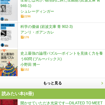
生命とは何か: 物理的にみた生細胞 (岩波文庫 青
946-1)
シュレーディンガー
2296
科学の価値 (岩波文庫 青 902-3)
アンリ・ポアンカレ
176
史上最強の論理パズル―ポイントを見抜く力を養
う60問 (ブルーバックス)
小野田 博一
152
もっと見る
読みたい本(
4
冊)
開かせていただき光栄です―DILATED TO MEET