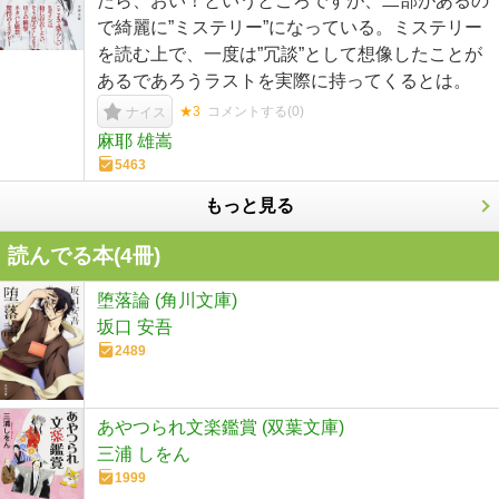
たら、おい！というところですが、二部があるの
で綺麗に”ミステリー”になっている。ミステリー
を読む上で、一度は”冗談”として想像したことが
あるであろうラストを実際に持ってくるとは。
★3
コメントする(
0
)
ナイス
麻耶 雄嵩
5463
もっと見る
読んでる本(
4
冊)
堕落論 (角川文庫)
坂口 安吾
2489
あやつられ文楽鑑賞 (双葉文庫)
三浦 しをん
1999