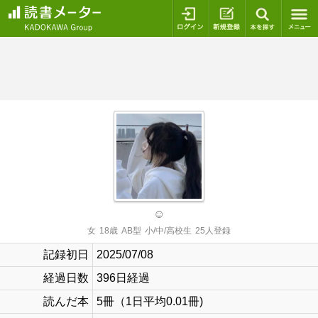
ログイン
新規登録
本を探
☺
女
18歳
AB型
小/中/高校生
25人登録
記録初日
2025/07/08
経過日数
396日経過
読んだ本
5冊（1日平均0.01冊)