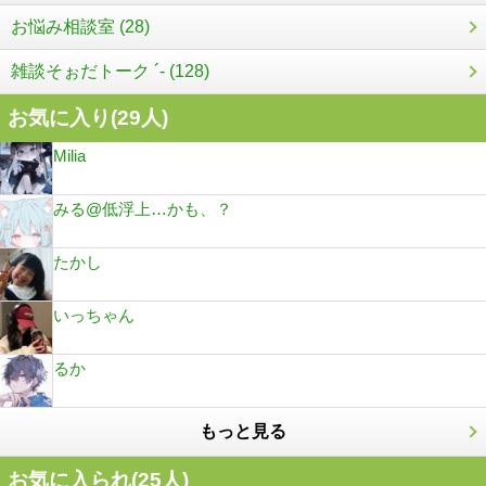
お悩み相談室 (28)
雑談そぉだトーク ´- (128)
お気に入り(
29
人)
Milia
みる@低浮上…かも、？
たかし
いっちゃん
るか
もっと見る
お気に入られ(
25
人)