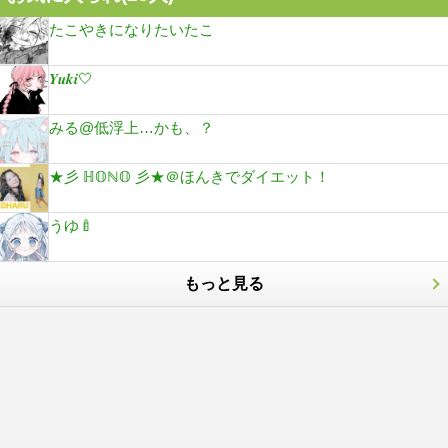
たこやきになりたいたこ
𝒀𝒖𝒌𝒊🤍
みる@低浮上…かも、？
★彡 ℍ𝕆ℕ𝕆 彡★＠ほんきでダイエット！
うゆ🍼
もっと見る