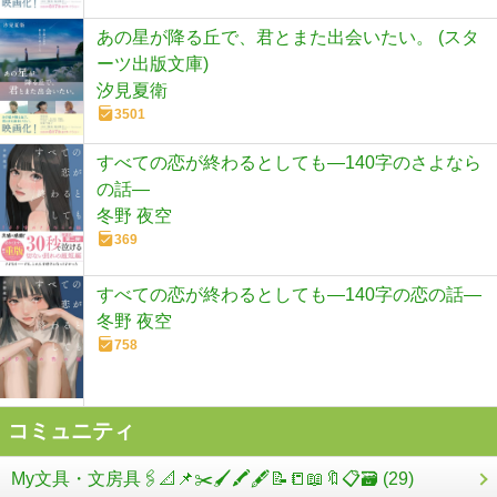
あの星が降る丘で、君とまた出会いたい。 (スタ
ーツ出版文庫)
汐見夏衛
3501
すべての恋が終わるとしても―140字のさよなら
の話―
冬野 夜空
369
すべての恋が終わるとしても―140字の恋の話―
冬野 夜空
758
コミュニティ
My文具・文房具🖇️📐📌✂️🖌️🖍️🖋️📝📒📖🔖📋🗃️ (29)