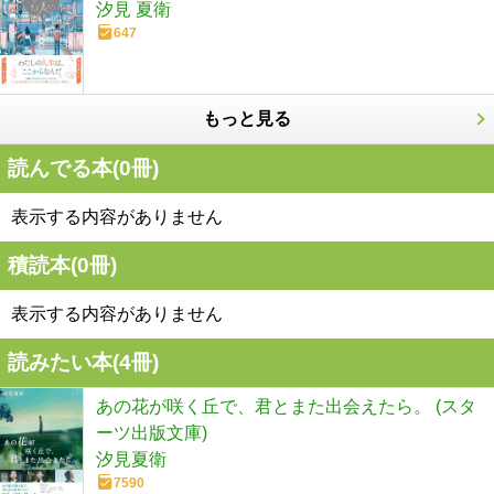
汐見 夏衛
647
もっと見る
読んでる本(
0
冊)
表示する内容がありません
積読本(
0
冊)
表示する内容がありません
読みたい本(
4
冊)
あの花が咲く丘で、君とまた出会えたら。 (スタ
ーツ出版文庫)
汐見夏衛
7590