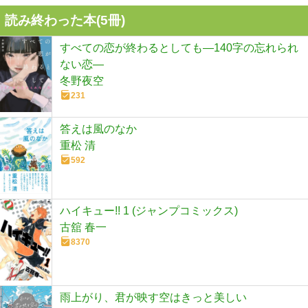
読み終わった本(
5
冊)
すべての恋が終わるとしても―140字の忘れられ
ない恋―
冬野夜空
231
答えは風のなか
重松 清
592
ハイキュー!! 1 (ジャンプコミックス)
古舘 春一
8370
雨上がり、君が映す空はきっと美しい