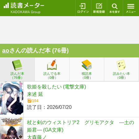
ログイン
新規登録
本を探
ao
さんの読んだ本 (76冊)
読んだ本
読んでる本
積読本
読みたい本
（76冊）
（0冊）
（0冊）
（0冊）
歌姫を殺したい (電撃文庫)
来述 延
104
読了日：
2026/07/20
杖と剣のウィストリア2 グリモアクタ ―土の
姫君― (GA文庫)
大森藤ノ