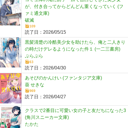
が、付き合ってからどんどん重くなっていく (フ
ァミ通文庫)
破滅
109
読了日：
2026/05/15
黒髪清楚の冷酷美少女を助けたら、俺と二人きり
の時だけデレるようになった件１ (一二三書房)
ぷらぷら
63
読了日：
2026/04/30
あそびのかんけい (ファンタジア文庫)
葵 せきな
969
読了日：
2026/04/27
クラスで2番目に可愛い女の子と友だちになった3
(角川スニーカー文庫)
たかた