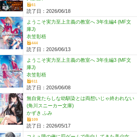
61
読了日：
2026/06/18
ようこそ実力至上主義の教室へ 3年生編4 (MF文
庫J)
衣笠彰梧
444
読了日：
2026/06/13
ようこそ実力至上主義の教室へ 3年生編3 (MF文
庫J)
衣笠彰梧
611
読了日：
2026/06/08
無自覚たらしな幼馴染とは両想いじゃ終われない
(角川スニーカー文庫)
かずき ふみ
109
読了日：
2026/05/17
コミュ障の俺に罰ゲームで告白してきた美少女