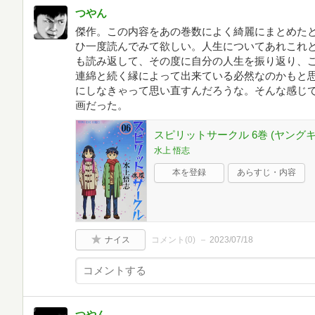
つやん
傑作。この内容をあの巻数によく綺麗にまとめた
ひ一度読んでみて欲しい。人生についてあれこれ
も読み返して、その度に自分の人生を振り返り、
連綿と続く縁によって出来ている必然なのかもと
にしなきゃって思い直すんだろうな。そんな感じ
画だった。
スピリットサークル 6巻 (ヤング
水上 悟志
本を登録
あらすじ・内容
ナイス
コメント(
0
)
2023/07/18
つやん