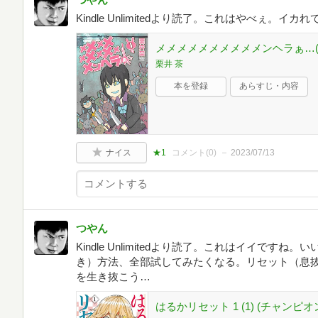
Kindle Unlimitedより読了。これはやべぇ。イカ
メメメメメメメメメメンヘラぁ…(1
栗井 茶
本を登録
あらすじ・内容
ナイス
★1
コメント(
0
)
2023/07/13
つやん
Kindle Unlimitedより読了。これはイイで
き）方法、全部試してみたくなる。リセット（息
を生き抜こう…
はるかリセット 1 (1) (チャンピ