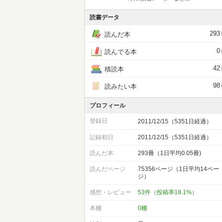
読書データ
293
読んだ本
0
読んでる本
42
積読本
98
読みたい本
プロフィール
登録日
2011/12/15（5351日経過）
記録初日
2011/12/15（5351日経過）
読んだ本
293冊（1日平均0.05冊)
読んだページ
75356ページ（1日平均14ペー
ジ）
感想・レビュー
53件（投稿率18.1%）
本棚
0棚