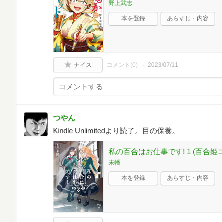
野上武志
本を登録
あらすじ・内容
ナイス
コメント(
0
)
2023/07/11
つやん
Kindle Unlimitedより読了。目の保養。
私の百合はお仕事です! 1 (百合姫
未幡
本を登録
あらすじ・内容