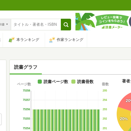
n和書
は
本ランキング
作家ランキング
読書グラフ
著者
読書ページ数
読書冊数
ページ数
冊数
75358
295
20
75357
294
75356
293
20
%
75355
292
75354
291