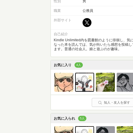
性別
男
職業
公務員
外部サイト
自己紹介
Kindle Unlimited内を図書館のように徘徊し、気
なった本を読んでは、気が向いたら感想を投稿し
ます。普通の社会人。娘と遊ぶのが趣味。
お気に入り
4人
知人・友人を探す
お気に入られ
5人