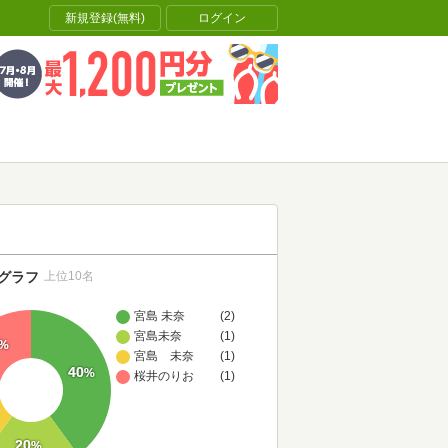
新規登録(無料)
ログイン
グラフ
上位10名
宮島 未奈
(2)
宮島未奈
(1)
%
宮島 未奈
(1)
40
%
桜井のりお
(1)
20
%