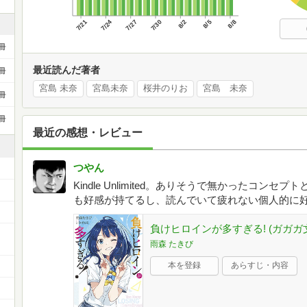
7/21
7/24
7/27
7/30
8/2
8/5
8/8
冊
最近読んだ著者
冊
宮島 未奈
宮島未奈
桜井のりお
宮島 未奈
冊
冊
最近の感想・レビュー
つやん
Kindle Unlimited。ありそうで無かったコ
も好感が持てるし、読んでいて疲れない個人的に
負けヒロインが多すぎる! (ガガガ文庫
雨森 たきび
本を登録
あらすじ・内容