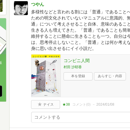
つやん
多様性などと言われる割には「普通」であること
ための明文化されていないマニュアルに意識的、
通」について考えさせること自体、意味のあるこ
生きる人も増えてきた。「普通」であることも簡
維持することに懸命に生きることも一つ。自分は
は、思考停止しないこと。「普通」とは何か考え
身に思い出させるにイイ小説だ。
コンビニ人間
版
村田 沙耶香
、
本を登録
あらすじ・内容
ナイス
★38
コメント(
0
)
2024/01/08