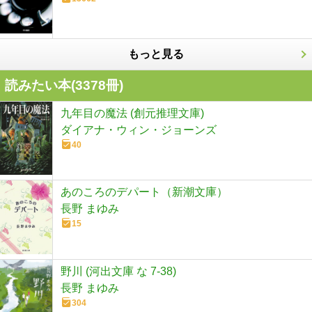
もっと見る
読みたい本(
3378
冊)
九年目の魔法 (創元推理文庫)
ダイアナ・ウィン・ジョーンズ
40
あのころのデパート（新潮文庫）
長野 まゆみ
15
野川 (河出文庫 な 7-38)
長野 まゆみ
304