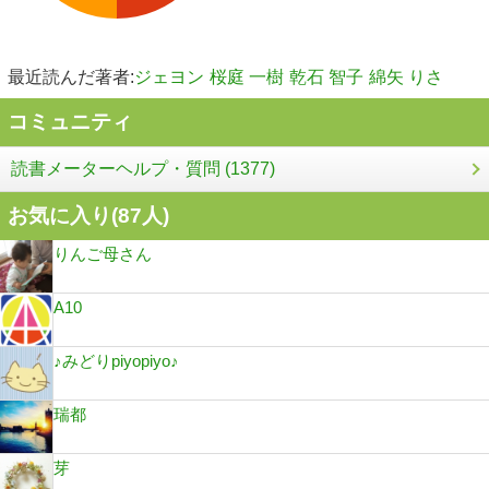
最近読んだ著者:
ジェヨン
桜庭 一樹
乾石 智子
綿矢 りさ
コミュニティ
読書メーターヘルプ・質問 (1377)
お気に入り(
87
人)
りんご母さん
A10
♪みどりpiyopiyo♪
瑞都
芽