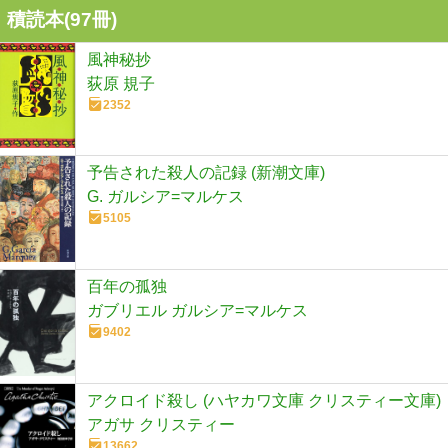
積読本(
97
冊)
風神秘抄
荻原 規子
2352
予告された殺人の記録 (新潮文庫)
G. ガルシア=マルケス
5105
百年の孤独
ガブリエル ガルシア=マルケス
9402
アクロイド殺し (ハヤカワ文庫 クリスティー文庫)
アガサ クリスティー
13662