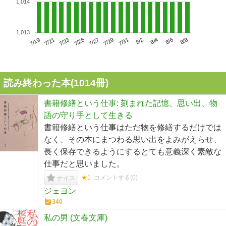
1,014
1,013
7/23
7/29
8/4
7/19
7/25
7/31
8/6
7/21
7/27
8/2
8/8
読み終わった本(
1014
冊)
書籍修繕という仕事: 刻まれた記憶、思い出、物
語の守り手として生きる
書籍修繕という仕事はただ物を修繕するだけでは
なく、その本にまつわる思い出をよみがえらせ、
長く保存できるようにするとても意義深く素敵な
仕事だと思いました。
★1
コメントする(
0
)
ナイス
ジェヨン
340
私の男 (文春文庫)