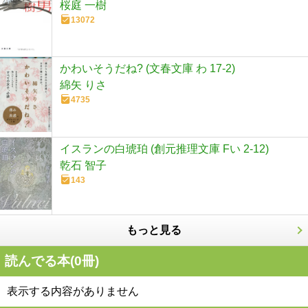
桜庭 一樹
13072
かわいそうだね? (文春文庫 わ 17-2)
綿矢 りさ
4735
イスランの白琥珀 (創元推理文庫 Fい 2-12)
乾石 智子
143
もっと見る
読んでる本(
0
冊)
表示する内容がありません