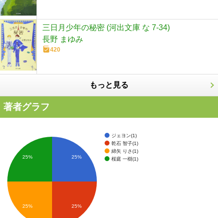
三日月少年の秘密 (河出文庫 な 7-34)
長野 まゆみ
420
もっと見る
著者グラフ
ジェヨン(1)
乾石 智子(1)
綿矢 りさ(1)
25%
25%
桜庭 一樹(1)
25%
25%