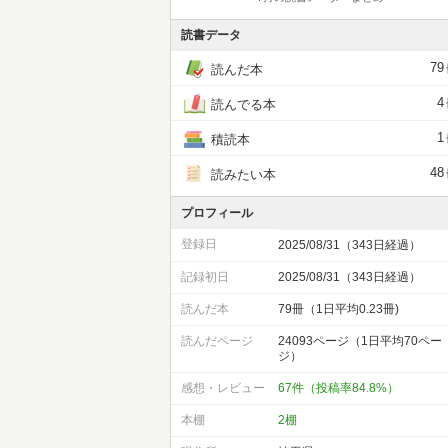
読書データ
79
読んだ本
4
読んでる本
1
積読本
48
読みたい本
プロフィール
登録日
2025/08/31（343日経過）
記録初日
2025/08/31（343日経過）
読んだ本
79冊（1日平均0.23冊)
読んだページ
24093ページ（1日平均70ペー
ジ）
感想・レビュー
67件（投稿率84.8%）
本棚
2棚