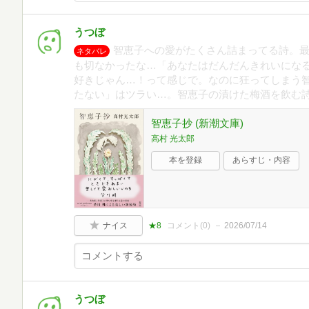
うつぼ
智恵子への愛がたくさん詰まってる詩。
ネタバレ
も切なかったな…「あなたはだんだんきれいにな
好きじゃん…！って感じで。なのに狂ってしまう
たない」はツラい…。智恵子の漬けた梅酒を飲む
智恵子抄 (新潮文庫)
高村 光太郎
本を登録
あらすじ・内容
ナイス
★8
コメント(
0
)
2026/07/14
うつぼ