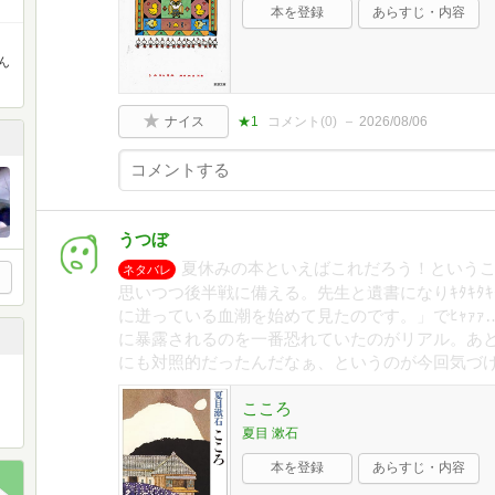
本を登録
あらすじ・内容
ん
ナイス
★1
コメント(
0
)
2026/08/06
うつぼ
夏休みの本といえばこれだろう！というこ
ネタバレ
思いつつ後半戦に備える。先生と遺書になりｷﾀｷﾀ
に迸っている血潮を始めて見たのです。」でﾋｬｧｧ
に暴露されるのを一番恐れていたのがリアル。あ
にも対照的だったんだなぁ、というのが今回気づ
こころ
夏目 漱石
本を登録
あらすじ・内容