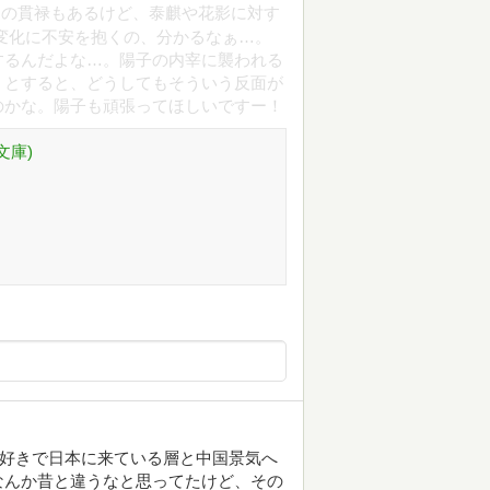
ての貫禄もあるけど、泰麒や花影に対す
変化に不安を抱くの、分かるなぁ…。
するんだよな…。陽子の内宰に襲われる
うとすると、どうしてもそういう反面が
のかな。陽子も頑張ってほしいですー！
文庫)
が好きで日本に来ている層と中国景気へ
なんか昔と違うなと思ってたけど、その