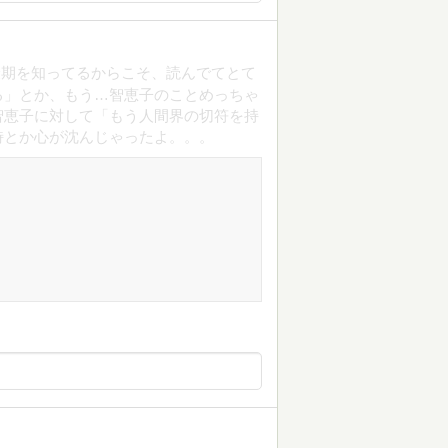
最期を知ってるからこそ、読んでてとて
る」とか、もう…智恵子のことめっちゃ
智恵子に対して「もう人間界の切符を持
詩とか心が沈んじゃったよ。。。