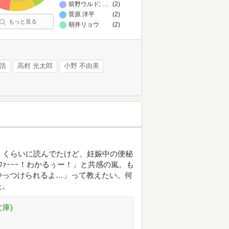
前野ウルド浩太郎
…
(2)
菅原 洋平
(2)
もっと見る
朝井リョウ
(2)
浩
高村 光太郎
小野 不由美
」くらいに読んでたけど、妊娠中の便秘
ｧｰｰｰ！わかるぅー！」と共感の嵐。も
やっつけられるよ…」って教えたい。何
た。
庫)