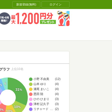
新規登録(無料)
ログイン
グラフ
上位10名
小野 不由美
(12)
5
山本 ゆり
(4)
5
瀬尾 まいこ
(4)
31
%
恩田 陸
(4)
ひの ひまり
(3)
津村 記久子
(3)
10
%
リチャード P. ファインマン,リチャード P. ファインマン
…
(2)
0
%
10
%