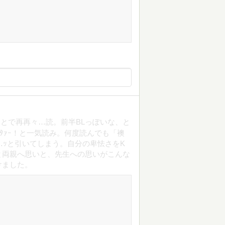
とで再再々…読。前半BLっぽいな、と
ｷﾀｧｰ！と一気読み。何度読んでも「襖
…ｯと引いてしまう。自分の卑怯さをK
と両親へ思いと、先生への思いがこんな
けました。