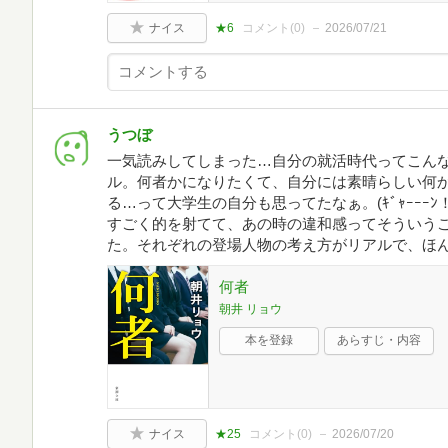
ナイス
★6
コメント(
0
)
2026/07/21
うつぼ
一気読みしてしまった…自分の就活時代ってこん
ル。何者かになりたくて、自分には素晴らしい何
る…って大学生の自分も思ってたなぁ。(ｷﾞｬｰｰｰ
すごく的を射てて、あの時の違和感ってそういう
た。それぞれの登場人物の考え方がリアルで、ほ
何者
朝井 リョウ
本を登録
あらすじ・内容
ナイス
★25
コメント(
0
)
2026/07/20