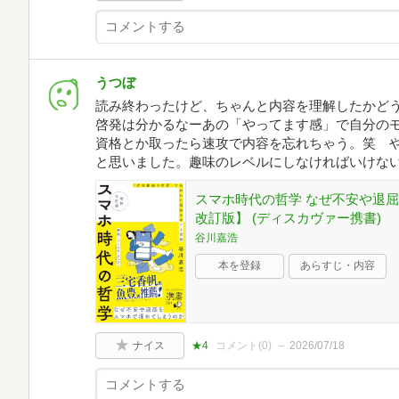
うつぼ
読み終わったけど、ちゃんと内容を理解したかど
啓発は分かるなーあの「やってます感」で自分の
資格とか取ったら速攻で内容を忘れちゃう。笑 
と思いました。趣味のレベルにしなければいけな
スマホ時代の哲学 なぜ不安や退
改訂版】 (ディスカヴァー携書)
谷川嘉浩
本を登録
あらすじ・内容
ナイス
★4
コメント(
0
)
2026/07/18