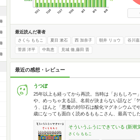
23525
7/21
7/24
7/27
7/30
8/2
8/5
8/8
冊
最近読んだ著者
冊
さくら ももこ
夏目 漱石
西 加奈子
朝井 リョウ
谷川嘉
冊
菅原 洋平
中島恵
見城 徹,藤田 晋
冊
最近の感想・レビュー
うつぼ
25年以上も経ってから再読。当時は「おもしろー
や、めっちゃ太る話、名前が決まらない話など「ｳﾜ
う、ほんと「悪魔の封印石は酸化マグネシウムで
歳になっても面白く読めるももこさん、最高でし
そういうふうにできている (新潮文
さくら ももこ