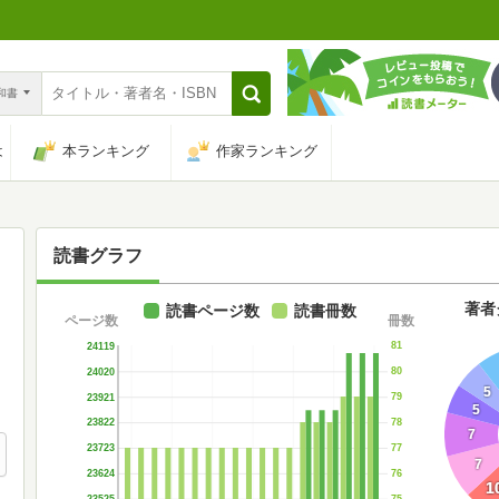
n和書
は
本ランキング
作家ランキング
読書グラフ
著者
読書ページ数
読書冊数
ページ数
冊数
81
24119
80
24020
5
79
23921
5
78
23822
7
77
23723
7
76
23624
1
75