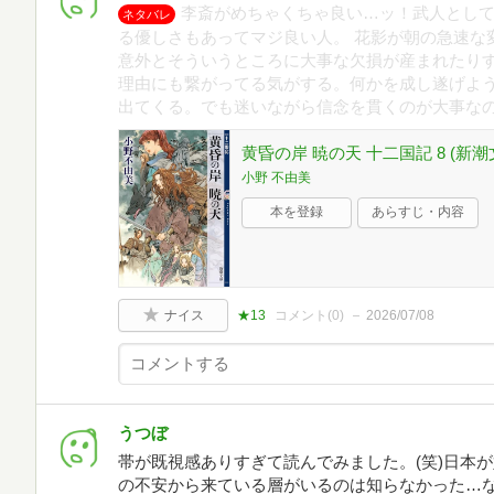
李斎がめちゃくちゃ良い…ッ！武人とし
ネタバレ
る優しさもあってマジ良い人。 花影が朝の急速な
意外とそういうところに大事な欠損が産まれたり
理由にも繋がってる気がする。何かを成し遂げよ
出てくる。でも迷いながら信念を貫くのが大事な
黄昏の岸 暁の天 十二国記 8 (新潮
小野 不由美
本を登録
あらすじ・内容
ナイス
★13
コメント(
0
)
2026/07/08
うつぼ
帯が既視感ありすぎて読んでみました。(笑)日本
の不安から来ている層がいるのは知らなかった…