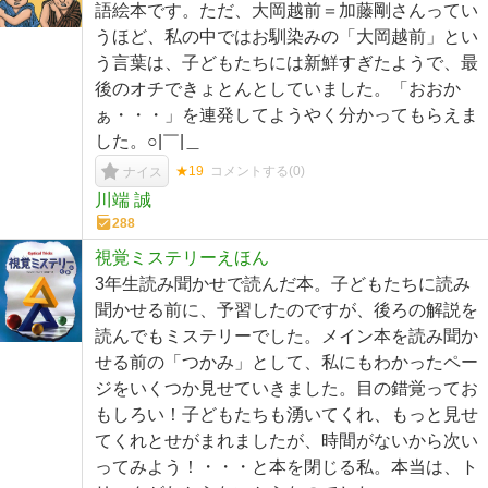
語絵本です。ただ、大岡越前＝加藤剛さんってい
うほど、私の中ではお馴染みの「大岡越前」とい
う言葉は、子どもたちには新鮮すぎたようで、最
後のオチできょとんとしていました。「おおか
ぁ・・・」を連発してようやく分かってもらえま
した。○|￣|＿
★19
コメントする(
0
)
ナイス
川端 誠
288
視覚ミステリーえほん
3年生読み聞かせで読んだ本。子どもたちに読み
聞かせる前に、予習したのですが、後ろの解説を
読んでもミステリーでした。メイン本を読み聞か
せる前の「つかみ」として、私にもわかったペー
ジをいくつか見せていきました。目の錯覚ってお
もしろい！子どもたちも湧いてくれ、もっと見せ
てくれとせがまれましたが、時間がないから次い
ってみよう！・・・と本を閉じる私。本当は、ト