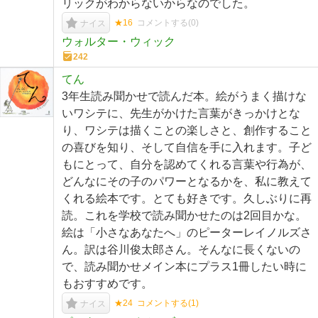
リックがわからないからなのでした。
★16
コメントする(
0
)
ナイス
ウォルター・ウィック
242
てん
3年生読み聞かせで読んだ本。絵がうまく描けな
いワシテに、先生がかけた言葉がきっかけとな
り、ワシテは描くことの楽しさと、創作すること
の喜びを知り、そして自信を手に入れます。子ど
もにとって、自分を認めてくれる言葉や行為が、
どんなにその子のパワーとなるかを、私に教えて
くれる絵本です。とても好きです。久しぶりに再
読。これを学校で読み聞かせたのは2回目かな。
絵は「小さなあなたへ」のピーターレイノルズさ
ん。訳は谷川俊太郎さん。そんなに長くないの
で、読み聞かせメイン本にプラス1冊したい時に
もおすすめです。
★24
コメントする(
1
)
ナイス