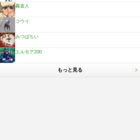
轟直人
コウイ
みつばちい
エルモア200
もっと見る