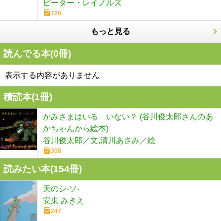
ピーター・レイノルズ
728
もっと見る
読んでる本(
0
冊)
表示する内容がありません
積読本(
1
冊)
かみさまはいる いない？ (谷川俊太郎さんのあ
かちゃんから絵本)
谷川俊太郎／文,清川あさみ／絵
308
読みたい本(
154
冊)
天のシ-ソ-
安東 みきえ
247