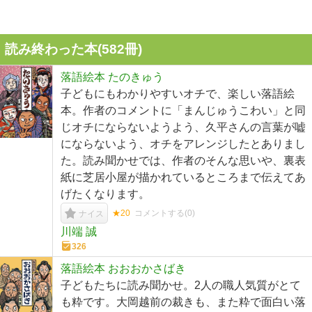
読み終わった本(
582
冊)
落語絵本 たのきゅう
子どもにもわかりやすいオチで、楽しい落語絵
本。作者のコメントに「まんじゅうこわい」と同
じオチにならないようよう、久平さんの言葉が嘘
にならないよう、オチをアレンジしたとありまし
た。読み聞かせでは、作者のそんな思いや、裏表
紙に芝居小屋が描かれているところまで伝えてあ
げたくなります。
★20
コメントする(
0
)
ナイス
川端 誠
326
落語絵本 おおおかさばき
子どもたちに読み聞かせ。2人の職人気質がとて
も粋です。大岡越前の裁きも、また粋で面白い落