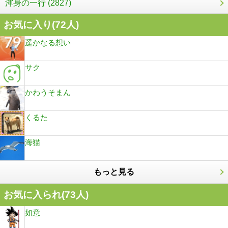
渾身の一行 (2827)
お気に入り(
72
人)
遥かなる想い
サク
かわうそまん
くるた
海猫
もっと見る
お気に入られ(
73
人)
如意