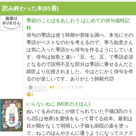
読み終わった本(
81
冊)
季節のことばをあじわう はじめての俳句歳時記
秋
俳句の季語は使う時期や意味を調べ、本当にその
季語がベストなのかを考えるので、寧ろ如意さん
は気に入った季語から俳句を作るようにしていま
す。俳句は短歌と違い「五、七、五」で季語必須
となるので説明不足な部分は季語に乗せるんだと
師匠より伝授されました。今はとにかく俳句を作
るのが楽しいです。ありがとう師範代😊
★8
コメントする(
0
)
ナイス
2
いらないねこ (MOEのえほん)
ぬいぐるみのねこが捨てられていた子猫(3匹のう
ち2匹は他界)を愛情をもって育てる絵本。最初は
目が開かなくて弱弱しい子猫も病院の薬を塗っ
て、ねこのほんやさんに通うようになってスクス