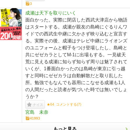
3
成瀬は天下を取りにいく
面白かった。実際に閉店した西武大津店から物語
はスタートする。成瀬が親友の島崎にぐるりんワ
イドでの西武生中継に欠かさず映り込むと宣言す
る。実際その後、成瀬はテレビ中継にライオンズ
のユニフォームと帽子をつけ登場したし、島崎と
共にゼゼカラとしてM-1に出場もする。一見破天
荒に見える成瀬に知らず知らず周りは魅了されて
いくが、1番面白かったのは島崎が東京に引っ越
すと同時にゼゼカラは自動解散だと取り乱した
所。勉強でもなんでも器用にこなせる成瀬も1人
の人間だったと読者が気づいた時では無いでしょ
うか？
★64
コメントする(
7
)
ナイス
宮島 未奈
41993
もっと見る