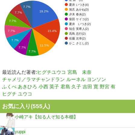
夏井 いつき(4)
7.7%
旭爪 あかね(3)
19.2%
7.7%
夕木 春央(2)
柴田 ケイコ(2)
7.7%
夏井 いつき(2)
知念 実希人(2)
15.4%
7.7%
高島 忠行(2)
佐藤 次幸(2)
7.7%
かこ さとし(2)
11.5%
7.7%
7.7%
最近読んだ著者:
ヒグチユウコ
宮島 未奈
チャメリ／ラマチャンドラン
ルーネル ヨンソン
ふくべ あきひろ
小西 英子
君島 久子
吉田 寛
野宮 有
ヒグチ ユウコ
お気に入り(
555
人)
小崎アキ【知る人ぞ知る本棚】
yuppi