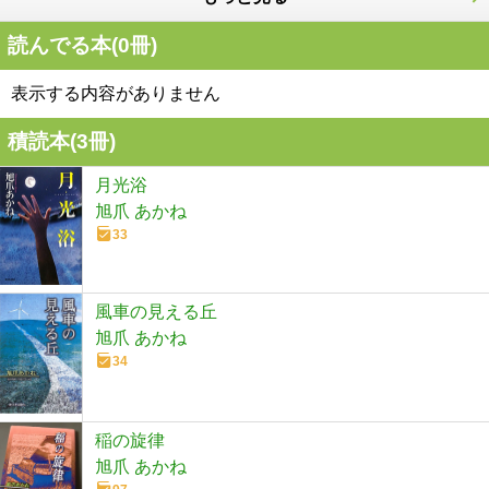
読んでる本(
0
冊)
表示する内容がありません
積読本(
3
冊)
月光浴
旭爪 あかね
33
風車の見える丘
旭爪 あかね
34
稲の旋律
旭爪 あかね