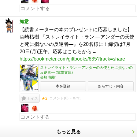
如意
【読書メーターの本のプレゼントに応募しました】
尖崎枯樹 『ストレイライト・ラン ―アンダーの天使
と死に損ないの反逆者―』を20名様に！締切は7月
20日(月)正午。応募はこちらから→
https://bookmeter.com/giftbooks/635?track=share
ストレイライト・ラン ―アンダーの天使と死に損ないの
反逆者― (電撃文庫)
尖崎 枯樹
本を登録
あらすじ・内容
コメント(
0
)
07/13
ナイス
★2
もっと見る