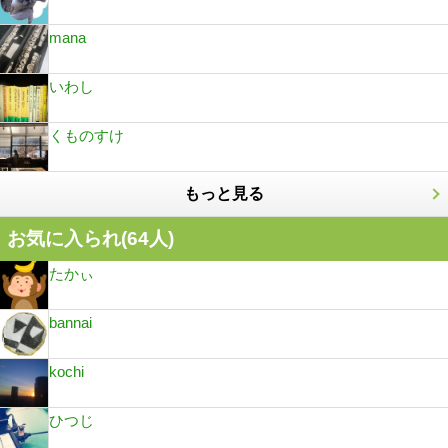
mana
いわし
くものすけ
もっと見る
お気に入られ(
64
人)
たかぃ
bannai
kochi
ひつじ