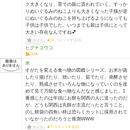
ク大きくなり、育ての親に貰われていく。すっか
りぬいぐるみのねこよりも大きくなった子猫が逆
にぬいぐるみのねこを持ち上げるようになっても
子供は子供でした。いつまでも親は子供にとって
大きい存在なんですね💕︎
★10
コメントする(
0
)
ナイス
ヒグチユウコ
1134
米
すがたを変える食べ物の図鑑シリーズ。お米が蒸
したり揚げたり、焼いたり、茹でたり、発酵させ
たり、熟成させていろんな物になっていくのを改
めて見て万能な食べ物なんだなと感じました。1
番感じたのは年頭にお餅を関西の人に送ったのだ
が、どうも関西は丸餅が主流だったと言うこと。
のし餅袋の四角い枠は恐らくカットに採用されて
いなかったのだろうと推測WWW
★7
コメントする(
2
)
ナイス