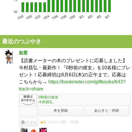
60
7/22
7/28
8/3
7/18
7/24
7/30
8/5
7/20
7/26
8/1
8/7
最近のつぶやき
如意
【読書メーターの本のプレゼントに応募しました】
今村昌弘・最新作！『0秒前の彼女』を10名様にプレ
ゼント！応募締切は8月6日(木)の正午まで。応募は
こちらから→
https://bookmeter.com/giftbooks/643?
track=share
0秒前の彼女
今村昌弘
本を登録
あらすじ・内容
コメント(
0
)
07/30
ナイス
★3