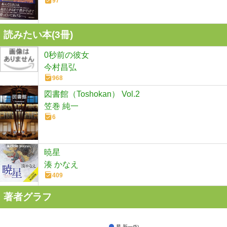
97
読みたい本(
3
冊)
0秒前の彼女
今村昌弘
968
図書館（Toshokan） Vol.2
笠巻 純一
6
暁星
湊 かなえ
409
著者グラフ
星 新一(5)