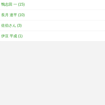
鴨志田 一 (15)
長月 達平 (10)
佐伯さん (3)
伊豆 平成 (1)