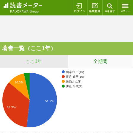
ログイン
新規登録
本を探
著者一覧（ここ1年）
ここ1年
全期間
鴨志田 一(15)
長月 達平(10)
佐伯さん(3)
10.3%
伊豆 平成(1)
51.7%
34.5%