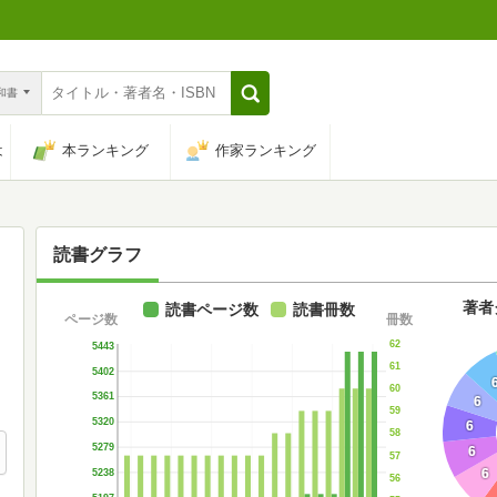
n和書
は
本ランキング
作家ランキング
読書グラフ
著者
読書ページ数
読書冊数
ページ数
冊数
62
5443
61
5402
60
5361
6
59
5320
6
58
5279
6
57
6
5238
56