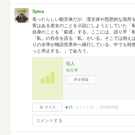
Spica
長ったらしい饒舌体だが、漢文体や思想的な箇所
実はある老女のことを小説にしようとしていた「
自身のことを「叙述」する。ここには、語り手「
「私」の存在を語る「私」がいる。そこでは例え
りの水準が物語世界外へ移行している。中でも特
っと停止する。」であろう。
佳人
石川 淳
本を登録
ナイス
★15
コメント(
0
)
2026/07/05