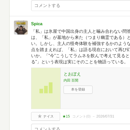
Spica
「私」は氷屋で中国出身の主人と噛み合わない問
は、「私」が墓地から来た（つまり幽霊である）
い。しかし、主人の怪奇体験を補強するかのよう
点を踏まえれば、「私」は語る現在において再び
いか。「"今"こうしてラムネを飲んで考えて見る
る"」という表現は実にそのことを物語っている。
とおぼえ
内田 百閒
本を登録
ナイス
★15
コメント(
0
)
2026/07/31