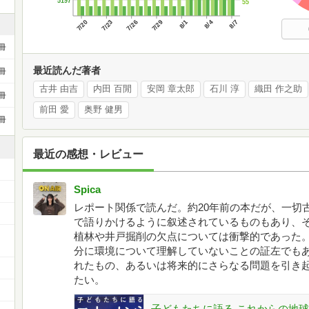
5197
55
7/20
7/23
7/26
7/29
8/1
8/4
8/7
冊
最近読んだ著者
冊
古井 由吉
内田 百閒
安岡 章太郎
石川 淳
織田 作之助
冊
前田 愛
奥野 健男
冊
最近の感想・レビュー
Spica
レポート関係で読んだ。約20年前の本だが、一切
で語りかけるように叙述されているものもあり、
植林や井戸掘削の欠点については衝撃的であった
分に環境について理解していないことの証左でもあ
れたもの、あるいは将来的にさらなる問題を引き
たい。
子どもたちに語る これからの地球