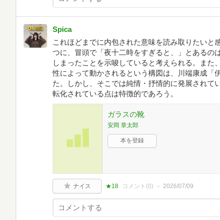
Spica
これほどまでに内包された意味を読み取りたいと
つに、冒頭で「夜十二時をすぎると、」とあるの
しまったことを示唆していると考えられる。また
性によって動かされるという構図は、川端康成「
た。しかし、そこでは純情・抒情的に発展されて
転化されている点は特徴的であろう。
ガラスの靴
安岡 章太郎
本を登録
ナイス
★18
コメント(
0
)
2026/07/09