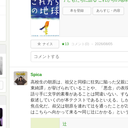
本を登録
あらすじ・内容
ナイス
★13
コメント(
0
)
2026/08/05
Spica
高校生の朝原は、祖父と同様に狂気に陥った父親
東綺譚」が挙げられていることや、「悪念」の表
語り手に文学的素養があることは間違いない。す
叙述していくのが本テクストであるといえる。し
焦点化だ。叔父は朝原を連れて辻を通ったことが2
はこちらへ向かって来る〜同じ辻にかかる」とい
辻