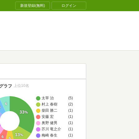
新規登録(無料)
ログイン
グラフ
上位10名
太宰 治
(5)
6
村上 春樹
(2)
6
柴田 勝二
(1)
33
%
安藤 宏
(1)
奥野 健男
(1)
芥川 竜之介
(1)
13
%
梅崎 春生
(1)
6
6