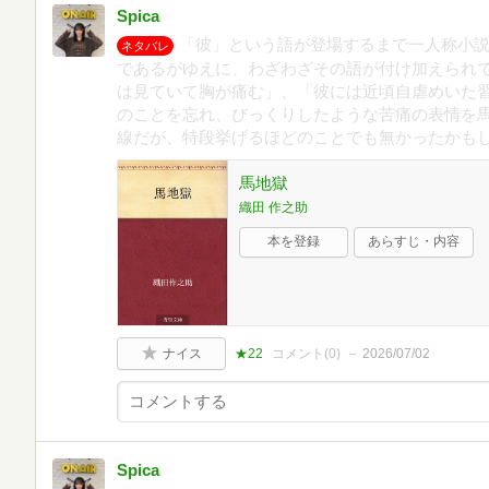
Spica
「彼」という語が登場するまで一人称小
ネタバレ
であるがゆえに、わざわざその語が付け加えられ
は見ていて胸が痛む」、「彼には近頃自虐めいた
のことを忘れ、びっくりしたような苦痛の表情を
線だが、特段挙げるほどのことでも無かったかも
馬地獄
織田 作之助
本を登録
あらすじ・内容
ナイス
★22
コメント(
0
)
2026/07/02
Spica