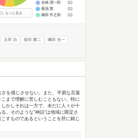
谷崎 潤一郎
(1)
菊池 寛
(1)
もっと見る
織田 作之助
(1)
太宰 治
柴田 勝二
磯田 光一
古さを感じさせない。また、平易な言葉
そこまで理解に苦しむこともない。特に
。しかしそれは一方で、未だに人々が十
る。そのような"神話"は地域に限定さ
起こすものであるということを肝に銘じ