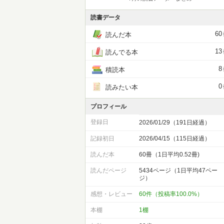
読書データ
60
読んだ本
13
読んでる本
8
積読本
0
読みたい本
プロフィール
登録日
2026/01/29（191日経過）
記録初日
2026/04/15（115日経過）
読んだ本
60冊（1日平均0.52冊)
読んだページ
5434ページ（1日平均47ペー
ジ）
感想・レビュー
60件（投稿率100.0%）
本棚
1棚