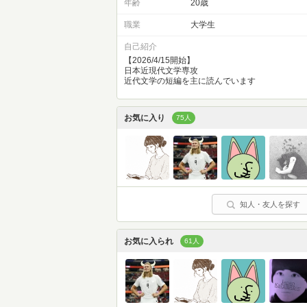
年齢
20歳
職業
大学生
自己紹介
【2026/4/15開始】
日本近現代文学専攻
近代文学の短編を主に読んでいます
お気に入り
75人
知人・友人を探す
お気に入られ
61人