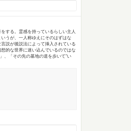
答をする。霊感を持っているらしい主人
というが、一人称ゆえにそのはずはな
な言説が後説法によって挿入されている
幻想的な世界に迷い込んでいるのではな
と」、「その先の墓地の道を歩いて"い