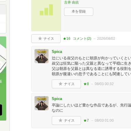
古井 由吉
本を登録
ナイス
★16
コメント(
2
)
2026/08/02
Spica
辻にいる叔父のもとに朝原が向かっていくと
叔父は狂気に陥った父親と異なって平穏に生
父は朝原を父親とは異なる道に誘導する役割
朝原が腹違いの息子であることにも関連して
版
ナイス
★8
08/03 00:32
、
Spica
卒論にしたいほど豊かな作品であるが、先行論
なのに
ナイス
★7
08/03 01:00