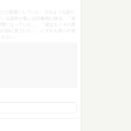
説だと勘違いしていた。そのような語り
ている箇所が私には印象的に映る。「彼
習慣になっていた」、「彼はもうその男
馬の顔に見ていた」。いずれも馬への視
しれない。