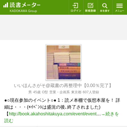
ログイン
新規登録
本を探
いいほんさがそ@蔵書の再整理中【0.00％完了】
男
45歳
O型
営業・企画系
東京都
607人登録
●○現在参加のイベント○● 1：読メ本棚で仮想本屋を！ 詳
細は・・・(※ｲﾍﾞﾝﾄは盛況の後､終了されました)
【
http://book.akahoshitakuya.com/event/event
…
→続きを
読む