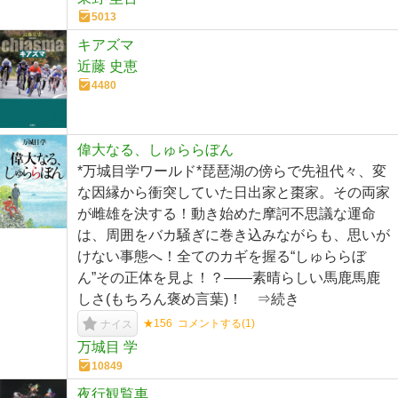
5013
キアズマ
近藤 史恵
4480
偉大なる、しゅららぼん
*万城目学ワールド*琵琶湖の傍らで先祖代々、変
な因縁から衝突していた日出家と棗家。その両家
が雌雄を決する！動き始めた摩訶不思議な運命
は、周囲をバカ騒ぎに巻き込みながらも、思いが
けない事態へ！全てのカギを握る“しゅららぼ
ん”その正体を見よ！？――素晴らしい馬鹿馬鹿
しさ(もちろん褒め言葉)！ ⇒続き
★156
コメントする(
1
)
ナイス
万城目 学
10849
夜行観覧車