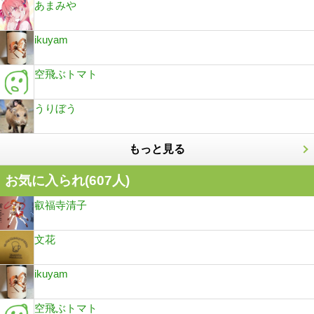
あまみや
ikuyam
空飛ぶトマト
うりぼう
もっと見る
お気に入られ(
607
人)
叡福寺清子
文花
ikuyam
空飛ぶトマト