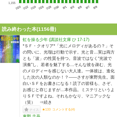
1,155
7/24
7/30
8/5
7/20
7/26
8/1
8/7
7/22
7/28
8/3
8/9
読み終わった本(
1156
冊)
虹を操る少年 (講談社文庫 ひ 17-17)
*ＳＦ・クオリア*「光にメロディがあるの？」そ
の問いに、光瑠は行動で示す。光と音…実は両方
とも「波」の性質を持つ。音波ではなく“光波で
演奏”し、若者を魅了する…そんな彼を疎む、光
のメロディーを感じない大人達。一体彼は、進化
した次の人類なのか！？――さすが東野先生。面
白いＳＦをお書きになる！読了の皆様も、さぞ、
お感じと存じますが…本作品。ミステリというよ
りＳＦですよね。それもかなり、マニアックな
（笑） ⇒続き
★133
コメントする(
4
)
ナイス
東野 圭吾