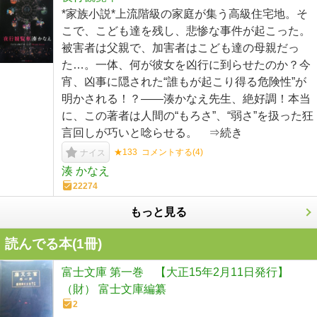
*家族小説*上流階級の家庭が集う高級住宅地。そ
こで、こども達を残し、悲惨な事件が起こった。
被害者は父親で、加害者はこども達の母親だっ
た…。一体、何が彼女を凶行に到らせたのか？今
宵、凶事に隠された“誰もが起こり得る危険性”が
明かされる！？――湊かなえ先生、絶好調！本当
に、この著者は人間の“もろさ”、“弱さ”を扱った狂
言回しが巧いと唸らせる。 ⇒続き
★133
コメントする(
4
)
ナイス
湊 かなえ
22274
もっと見る
読んでる本(
1
冊)
富士文庫 第一巻 【大正15年2月11日発行】
（財） 富士文庫編纂
2