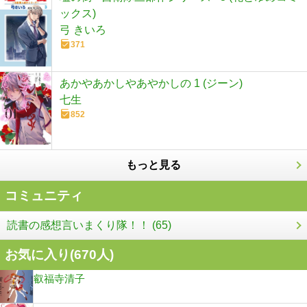
ックス)
弓 きいろ
371
あかやあかしやあやかしの 1 (ジーン)
七生
852
もっと見る
コミュニティ
読書の感想言いまくり隊！！ (65)
お気に入り(
670
人)
叡福寺清子