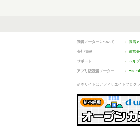
読書メーターについて
読書メ
会社情報
運営会
サポート
ヘルプ
アプリ版読書メーター
Andr
※本サイトはアフィリエイトプログ