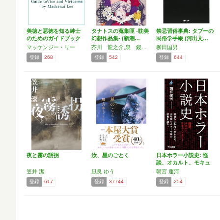
美徳と悪徳を知る紳士
タナトスの蒐集匣 -耽美
禁忌習俗事典: タブーの
のためのガイドブック
幻想作品集- (新潮…
民俗学手帳 (河出文…
(…
マッケンジー・リー
芥川 龍之介,泉 鏡花,江戸川 乱歩,小栗 虫太郎,折口 信夫
柳田国男
登録
268
登録
542
登録
644
夜と霧の誘拐
汝、星のごとく
日本ホラー小説史: 怪
談、オカルト、モキュ
メ…
笠井 潔
凪良 ゆう
朝宮 運河
登録
617
登録
37744
登録
254