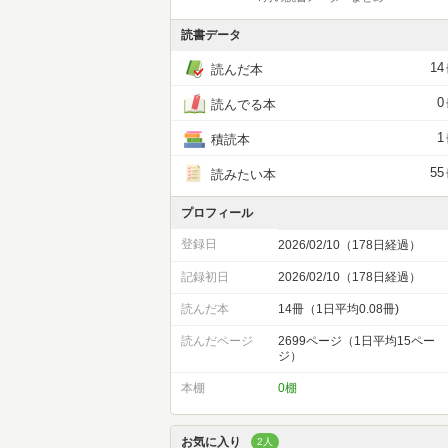
読書データ
14
読んだ本
0
読んでる本
1
積読本
55
読みたい本
プロフィール
登録日
2026/02/10（178日経過）
記録初日
2026/02/10（178日経過）
読んだ本
14冊（1日平均0.08冊)
読んだページ
2699ページ（1日平均15ペー
ジ）
本棚
0棚
お気に入り
2人