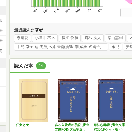
7/19
7/22
7/25
7/28
7/31
8/3
8/6
冊
最近読んだ著者
冊
泉鏡花
小酒井 不木
長江 俊和
斉砂 波人
葉山嘉樹
冊
中島 京子,窪 美澄,木原 音瀬,深沢 潮,成田 名璃子,瀧羽 麻子,森 美樹
余兒
安
冊
読んだ本
14
狂女と犬
ある自殺者の手記 (青空
卑怯な毒殺 (青空文庫
文庫POD(大活字版…
POD(ポケット版）)