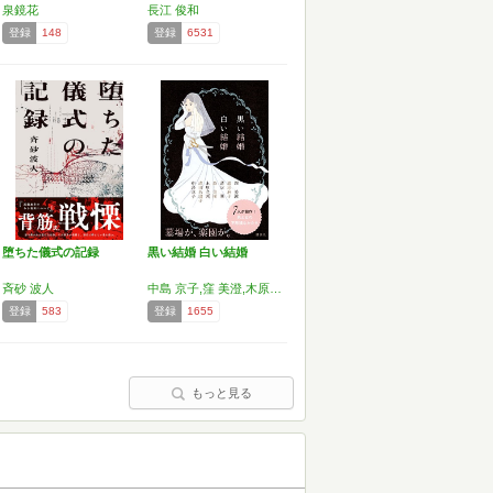
泉鏡花
長江 俊和
登録
148
登録
6531
堕ちた儀式の記録
黒い結婚 白い結婚
斉砂 波人
中島 京子,窪 美澄,木原 音瀬,深沢 潮,成田 名璃子,瀧羽 麻子,森 美樹
登録
583
登録
1655
もっと見る