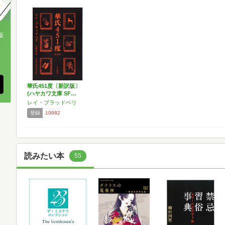
版
、
華氏451度〔新訳版〕
(ハヤカワ文庫 SF…
レイ・ブラッドベリ
登録
10682
読みたい本
55