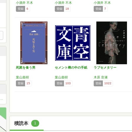
小酒井 不木
小酒井 不木
小酒井 不木
登録
6
登録
18
登録
7
死屍を食う男
セメント樽の中の手紙
ラブセメタリー
葉山嘉樹
葉山嘉樹
木原 音瀬
登録
15
登録
103
登録
1022
説教えてよ！ 怪談、心霊、怖い、ホラー系
積読本
1