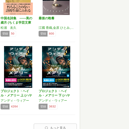
中国名詩集 ――美の
最後の晩餐
歳月 (ちくま学芸文庫
マ…
松浦 友久
江國 香織,金原 ひとみ,角田 光代,寺地 はるな,原田 ひ香,藤野 千夜,井上 荒野
登録
50
登録
600
プロジェクト・ヘイ
プロジェクト・ヘイ
ル・メアリー 上 (ハヤ
ル・メアリー 下 (ハヤ
カ…
カ…
アンディ・ウィアー
アンディ・ウィアー
登録
4264
登録
3632
もっと見る