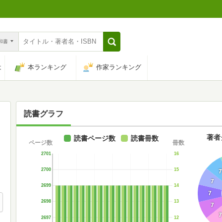
n和書
は
本ランキング
作家ランキング
読書グラフ
著者
読書ページ数
読書冊数
ページ数
冊数
2701
16
2700
15
7
7
2699
14
7
2698
13
7
7
2697
12