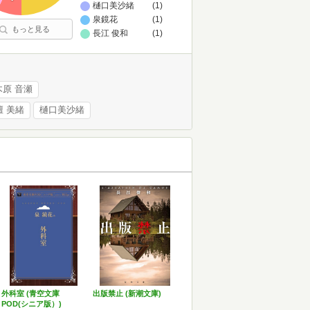
樋口美沙緒
(1)
泉鏡花
(1)
もっと見る
長江 俊和
(1)
木原 音瀬
壇 美緒
樋口美沙緒
外科室 (青空文庫
出版禁止 (新潮文庫)
POD(シニア版）)