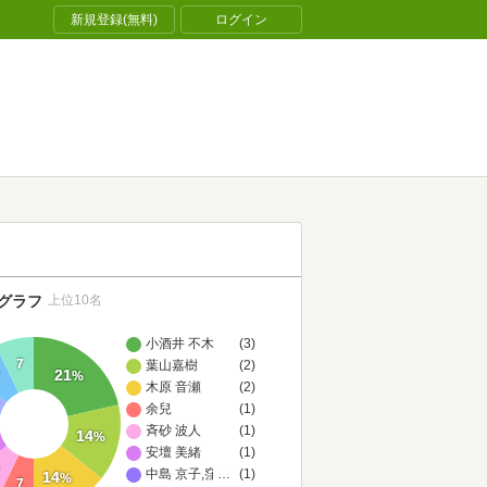
新規登録(無料)
ログイン
グラフ
上位10名
小酒井 不木
(3)
7
葉山嘉樹
(2)
21
%
木原 音瀬
(2)
余兒
(1)
斉砂 波人
(1)
14
%
安壇 美緒
(1)
中島 京子,窪 美澄,木原 音瀬,深沢 潮,成田 名璃子,瀧羽 麻子
…
(1)
14
%
7