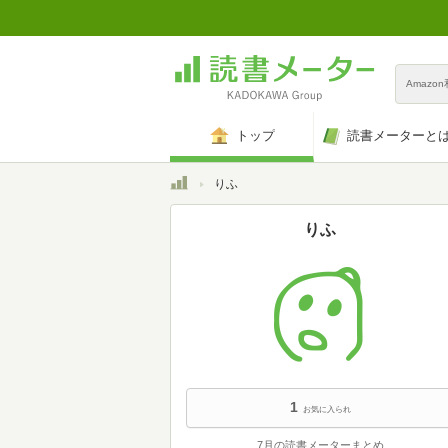
Amazo
トップ
読書メーターと
トップ
りふ
りふ
1
お気に入られ
7月の読書メーターまとめ