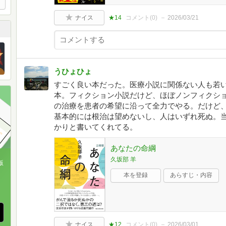
ナイス
★14
コメント(
0
)
2026/03/21
うひょひょ
すごく良い本だった。医療小説に関係ない人も若
本。フィクション小説だけど、ほぼノンフィクシ
の治療を患者の希望に沿って全力でやる。だけど
基本的には根治は望めないし、人はいずれ死ぬ。
かりと書いてくれてる。
あなたの命綱
久坂部 羊
版
本を登録
あらすじ・内容
、
ナイス
★12
コメント(
0
)
2026/03/01