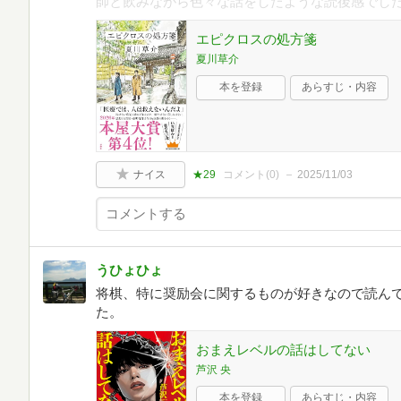
師と飲みながら色々な話をしたような読後感でし
エピクロスの処方箋
夏川草介
本を登録
あらすじ・内容
ナイス
★29
コメント(
0
)
2025/11/03
うひょひょ
将棋、特に奨励会に関するものが好きなので読ん
た。
おまえレベルの話はしてない
芦沢 央
本を登録
あらすじ・内容