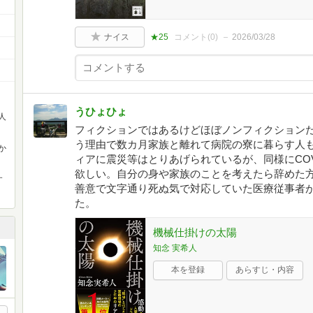
ナイス
★25
コメント(
0
)
2026/03/28
うひょひょ
人
フィクションではあるけどほぼノンフィクション
う理由で数カ月家族と離れて病院の寮に暮らす人
か
ィアに震災等はとりあげられているが、同様にCOV
欲しい。自分の身や家族のことを考えたら辞めた
す
善意で文字通り死ぬ気で対応していた医療従事者
た。
機械仕掛けの太陽
知念 実希人
本を登録
あらすじ・内容