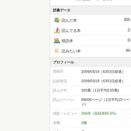
読書データ
305
読んだ本
2
読んでる本
0
積読本
44
読みたい本
プロフィール
登録日
2009/03/19（6353日経過）
記録初日
2009/03/19（6353日経過）
読んだ本
305冊（1日平均0.05冊)
読んだページ
99006ページ（1日平均15ペー
ジ）
感想・レビュー
200件（投稿率65.6%）
本棚
0棚