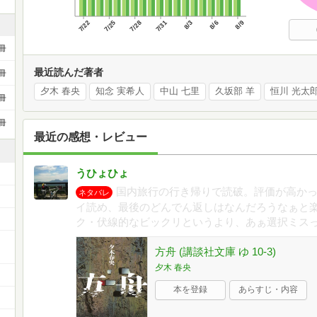
7/22
7/25
7/28
7/31
8/3
8/6
8/9
冊
最近読んだ著者
冊
夕木 春央
知念 実希人
中山 七里
久坂部 羊
恒川 光太
冊
冊
最近の感想・レビュー
うひょひょ
国内旅行の行き帰りで読破。評価が高か
ネタバレ
イ読め、最後のどんでん返しはなんだろうなぁと
ク・伏線的なビックリというより、あぁ選択ミス
方舟 (講談社文庫 ゆ 10-3)
夕木 春央
本を登録
あらすじ・内容