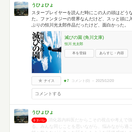
うひょひょ
スタープレイヤーを読んだ時にこの人の頭はどう
た。ファンタジーの世界なんだけど、スッと頭に
ぶりの恒川光太郎作品だったけど、面白かった。
滅びの園 (角川文庫)
恒川 光太郎
本を登録
あらすじ・内容
ナイス
★7
コメント(
0
)
2025/12/20
うひょひょ
消化器内科医だからこその視点や考えで
ネタバレ
る。みんな同じことを思いながら、悩みながら過