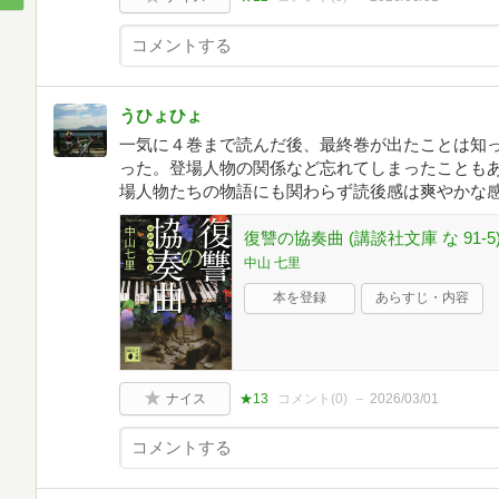
うひょひょ
一気に４巻まで読んだ後、最終巻が出たことは知
った。登場人物の関係など忘れてしまったことも
場人物たちの物語にも関わらず読後感は爽やかな
復讐の協奏曲 (講談社文庫 な 91-5
中山 七里
本を登録
あらすじ・内容
ナイス
★13
コメント(
0
)
2026/03/01