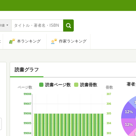
n和書
は
本ランキング
作家ランキング
読書グラフ
著者
読書ページ数
読書冊数
ページ数
冊数
99008
307
99007
306
12
%
99006
305
99005
304
12
%
99004
303