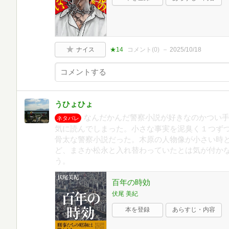
ナイス
★14
コメント(
0
)
2025/10/18
うひょひょ
なんだかんだ警察小説が好きなのかつい
ネタバレ
気に読んでしまった。小さな事実を泥臭く１つず
骨太な警察小説だった。木原の人物像が小さい時
ど、まさか松永と入れ替わっていたとは気が付か
う。
百年の時効
伏尾 美紀
本を登録
あらすじ・内容