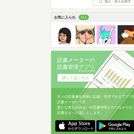
知人・友人を探す
お気に入られ
14人
読書メーターの
読書管理
アプリ
詳しくはこちら
日々の読書量を簡単に記録・管理できるアプリ
読書メーターです。
新たな本との出会いや読書仲間とのつながりが
読書をもっと楽しくします。