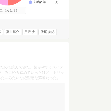
久坂部 羊
(1)
もっと見る
郎
夏川草介
芦沢 央
伏尾 美紀
ったので読んでみた。読みやすくスイス
楽しみに読み進めていったけど、トリッ
った…みたいな絶望感な落差だった。