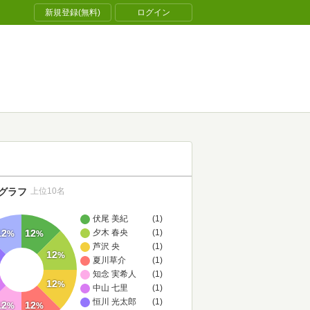
新規登録(無料)
ログイン
グラフ
上位10名
伏尾 美紀
(1)
夕木 春央
(1)
12
12
%
%
芦沢 央
(1)
12
%
夏川草介
(1)
知念 実希人
(1)
12
%
中山 七里
(1)
恒川 光太郎
(1)
12
12
%
%