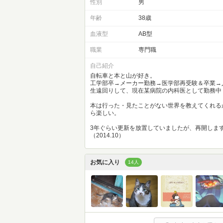
性別
男
年齢
38歳
血液型
AB型
職業
専門職
自己紹介
自転車と本と山が好き。
工学部卒→メーカー勤務→医学部再受験＆卒業→
生遠回りして、現在某病院の内科医として勤務中
本は行った・見たことがない世界を教えてくれる
ら楽しい。
3年ぐらい更新を放置していましたが、再開しま
（2014.10）
お気に入り
14人