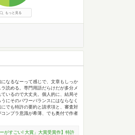
もっと見る
強になるなーって感じで、文章もしっか
スラ読める。専門用語だらけだが多分メ
れているので大丈夫。個人的に、結局そ
ろうにそのパワーバランスにはならなく
遺にでも特許の要約と請求項と、審査対
がコンプラ意識が希薄、でも奥付で作者
リーがすごい! 大賞」大賞受賞作】特許