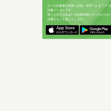
日々の読書量を簡単に記録・管理できるアプリ
読書メーターです。
新たな本との出会いや読書仲間とのつながりが
読書をもっと楽しくします。