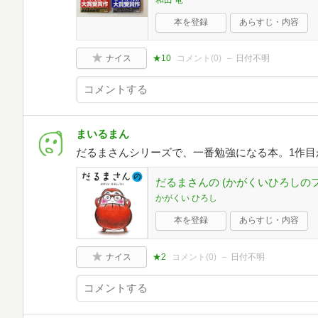
本を登録
あらすじ・内容
ナイス
★10
コメント(
0
)
日付不明
まいるまん
だるまさんシリーズで、一番勉強になる本。1作目
だるまさんの (かがくいひろしの
かがくい ひろし
本を登録
あらすじ・内容
ナイス
★2
コメント(
0
)
日付不明