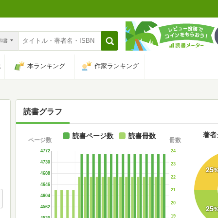
n和書
は
本ランキング
作家ランキング
読書グラフ
著者
読書ページ数
読書冊数
ページ数
冊数
24
4772
4730
23
25
4688
22
4646
21
4604
20
4562
25
19