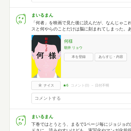
まいるまん
「何者」を映画で見た後に読んだが、なんじゃこ
スと何やらのことだけは脳に刻まれてしまった。
何様
朝井 リョウ
本を登録
あらすじ・内容
ナイス
★6
コメント(
0
)
日付不明
まいるまん
下巻ではとうとう、まるで1ページ毎にジョジョの
ドさに。読みやすいけども、実写化やマンガ化前