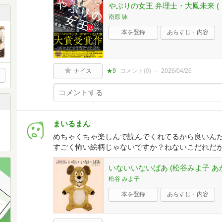
やぶりの女王 弁理士・大鳳未来 
南原 詠
本を登録
あらすじ・内容
ナイス
★9
コメント(
0
)
2026/04/26
まいるまん
めちゃくちゃ楽しんで読んでくれてるから良いん
すごく怖い絵柄じゃないですか？ねないこだれだ
いないいないばあ (松谷みよ子 あ
松谷 みよ子
本を登録
あらすじ・内容