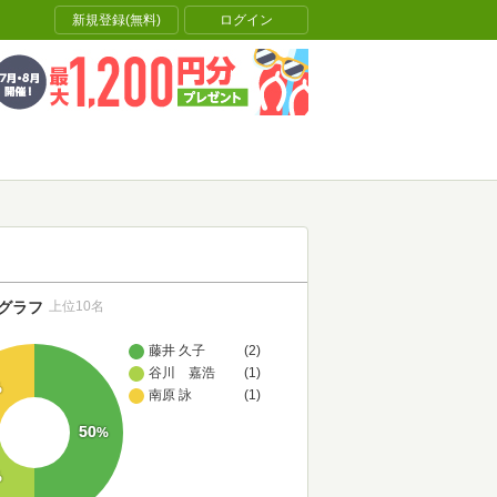
新規登録(無料)
ログイン
グラフ
上位10名
藤井 久子
(2)
谷川 嘉浩
(1)
%
南原 詠
(1)
50
%
%