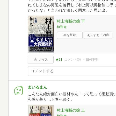
ねてしまなみ海道を輪行して村上海賊博物館に行
だったな」と言われて激しく同意した思い出。
村上海賊の娘 下
和田 竜
本を登録
あらすじ・内容
ナイス
★11
コメント(
0
)
日付不明
まいるまん
こんなん絶対面白い題材やん！って思って衝動買
和感が募り…下巻へ続く。
村上海賊の娘 上
和田 竜