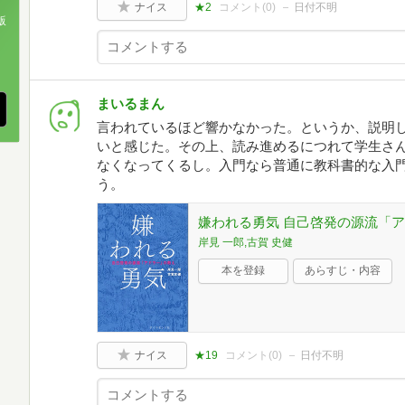
ナイス
★2
コメント(
0
)
日付不明
版
、
まいるまん
言われているほど響かなかった。というか、説明
いと感じた。その上、読み進めるにつれて学生さ
なくなってくるし。入門なら普通に教科書的な入
う。
嫌われる勇気 自己啓発の源流「
岸見 一郎,古賀 史健
本を登録
あらすじ・内容
ナイス
★19
コメント(
0
)
日付不明