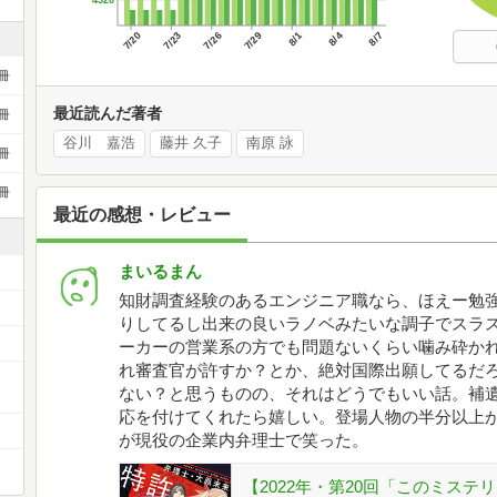
4520
7/20
7/23
7/26
7/29
8/1
8/4
8/7
冊
最近読んだ著者
冊
谷川 嘉浩
藤井 久子
南原 詠
冊
冊
最近の感想・レビュー
まいるまん
知財調査経験のあるエンジニア職なら、ほえー勉
りしてるし出来の良いラノベみたいな調子でスラ
ーカーの営業系の方でも問題ないくらい噛み砕か
れ審査官が許すか？とか、絶対国際出願してるだ
ない？と思うものの、それはどうでもいい話。補
応を付けてくれたら嬉しい。登場人物の半分以上
が現役の企業内弁理士で笑った。
【2022年・第20回「このミステ