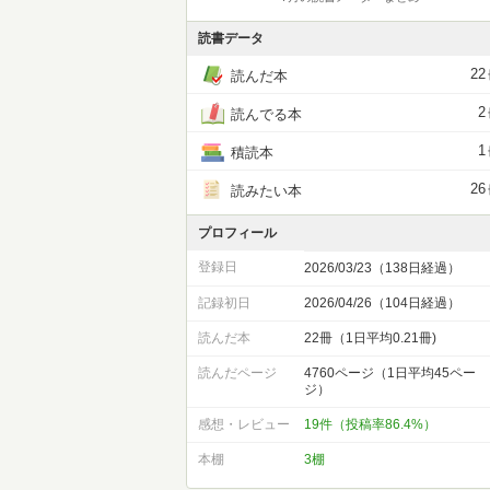
読書データ
22
読んだ本
2
読んでる本
1
積読本
26
読みたい本
プロフィール
登録日
2026/03/23（138日経過）
記録初日
2026/04/26（104日経過）
読んだ本
22冊（1日平均0.21冊)
読んだページ
4760ページ（1日平均45ペー
ジ）
感想・レビュー
19件（投稿率86.4%）
本棚
3棚