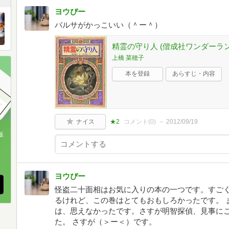
ヨウぴー
バルサがかっこいい（＾ー＾）
精霊の守り人 (偕成社ワンダーラン
上橋 菜穂子
本を登録
あらすじ・内容
ナイス
★2
コメント(
0
)
2012/09/19
版
、
ヨウぴー
怪盗二十面相はお気に入りの本の一つです。すご
るけれど、この巻はとてもおもしろかったです。 
は、思えなかったです。さすが明智探偵、見事に
た。 さすが（＞ー＜）です。