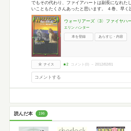
でもその代わり、ファイアハートは副長になれた
いこともたくさんあったと思います。 ４巻、早く
ウォーリアーズ〈3〉ファイヤハ
エリン ハンター
本を登録
あらすじ・内容
ナイス
★2
コメント(
0
)
2012/02/01
読んだ本
196