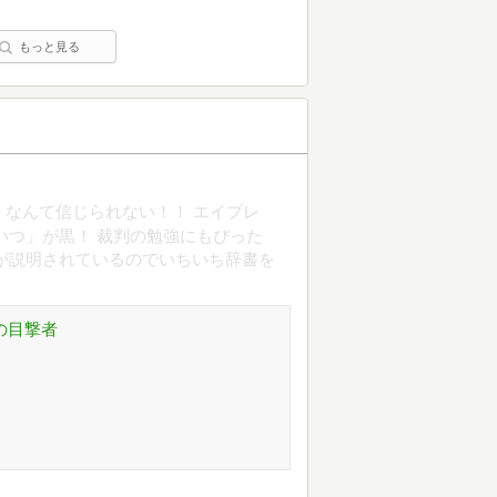
もっと見る
」なんて信じられない！！ エイプレ
いつ」が黒！ 裁判の勉強にもぴった
が説明されているのでいちいち辞書を
ぞの目撃者