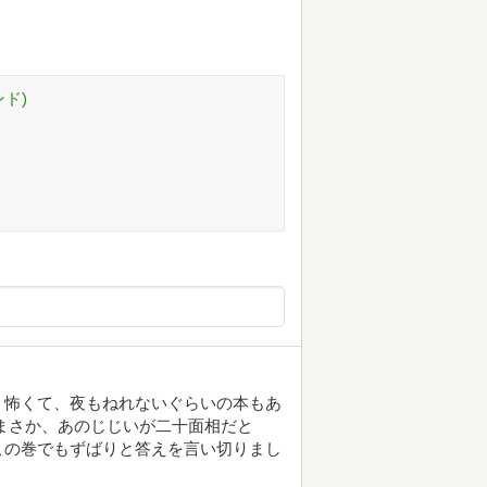
ド)
く怖くて、夜もねれないぐらいの本もあ
まさか、あのじじいが二十面相だと
この巻でもずばりと答えを言い切りまし