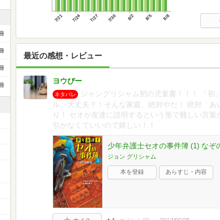
7/21
7/24
7/27
7/30
8/2
8/5
8/8
冊
冊
最近の感想・レビュー
冊
ヨウぴー
冊
ジャングリシャム初の児童書！！！ 「初
ネタバレ
ル、大丈夫？！そんな家庭、絶対やだ！ 絶対「あ
り！ セオが友達に説明するという形で難しい言葉
引かなくていいので嬉しい！！
少年弁護士セオの事件簿 (1) な
ジョン グリシャム
本を登録
あらすじ・内容