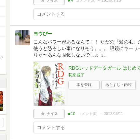
ナイス
★4
コメント(
0
)
2013/09/25
ヨウぴー
こんなパワーがあるなんて！！ ただの「髪の毛」
使うと恐ろしい事になりそう。。。 眼鏡にキーワ
りゃ〜あんな眼鏡しないでしょっ。
い
RDGレッドデータガール はじめて
荻原 規子
本を登録
あらすじ・内容
ナイス
★10
コメント(
0
)
2013/05/11