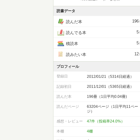
読書データ
196
読んだ本
5
読んでる本
5
積読本
12
読みたい本
プロフィール
登録日
2012/01/21（5314日経過）
記録初日
2011/12/01（5365日経過）
読んだ本
196冊（1日平均0.04冊)
読んだページ
63204ページ（1日平均11ペー
ジ）
感想・レビュー
47件（投稿率24.0%）
本棚
4棚