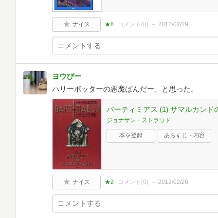
ナイス
★8
コメント(
0
)
2012/02/29
ヨウぴー
ハリーポッターの悪魔ばんだー、と思った。
バーティミアス (1) サマルカンド
ジョナサン・ストラウド
本を登録
あらすじ・内容
ナイス
★2
コメント(
0
)
2012/02/26