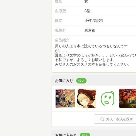
性別
女
血液型
A型
職業
小/中/高校生
現住所
東京都
自己紹介
周りの人より本は読んでいるつもりなんです
が。。。
漫画より文学のほうが好き。。。という変わって
る私ですが、よろしくお願いします。
みなさんのおススメの本も紹介してください。
お気に入り
49人
知人・友人を探す
お気に入られ
28人