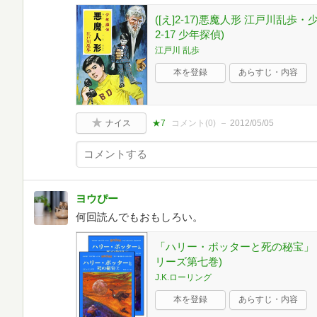
([え]2-17)悪魔人形 江戸川乱歩
2-17 少年探偵)
江戸川 乱歩
本を登録
あらすじ・内容
ナイス
★7
コメント(
0
)
2012/05/05
ヨウぴー
何回読んでもおもしろい。
「ハリー・ポッターと死の秘宝」 
リーズ第七巻)
J.K.ローリング
本を登録
あらすじ・内容