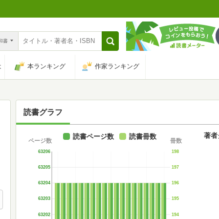
n和書
は
本ランキング
作家ランキング
読書グラフ
著者
読書ページ数
読書冊数
ページ数
冊数
63206
198
63205
197
63204
196
63203
195
63202
194