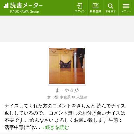
ログイン
新規登録
本を探
まーや☆彡
女
B型
事務系
80人登録
ナイスしてくれた方のコメントをきちんと 読んでナイス
返ししているので、 コメント無しのお付き合いナイスは
不要です ごめんなさい よろしくお願い致します 生態：
活字中毒(*^^)v…
→続きを読む