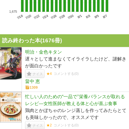
1,675
7/22
7/28
8/3
7/18
7/24
7/30
8/5
7/20
7/26
8/1
8/7
読み終わった本(
1676
冊)
明治・金色キタン
遅々として進まなくてイライラしたけど、謎解き
が面白かったです
★4
コメントする(
0
)
ナイス
畠中 恵
1309
忙しい人のための“一品で"栄養バランスが取れる
レシピ―女性医師が教える体と心が喜ぶ食事
鶏肉とかぼちゃのレンジ蒸しを作ってみたらとて
も美味しかったので、オススメです
★2
コメントする(
0
)
ナイス