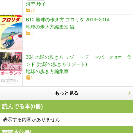
河埜 玲子
30
B10 地球の歩き方 フロリダ 2013~2014
地球の歩き方編集室 編
5
304 地球の歩き方 リゾート テーマパークinオーラ
ンド (地球の歩き方リゾート)
地球の歩き方編集室
4
もっと見る
読んでる本(
0
冊)
表示する内容がありません
積読本(
7
冊)