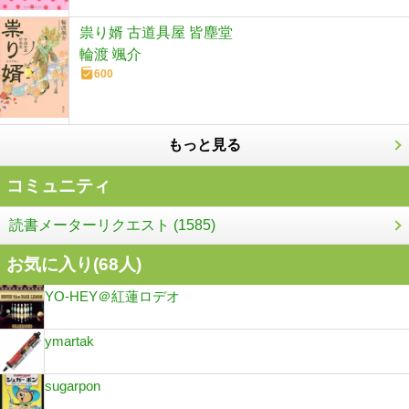
祟り婿 古道具屋 皆塵堂
輪渡 颯介
600
もっと見る
コミュニティ
読書メーターリクエスト (1585)
お気に入り(
68
人)
YO-HEY＠紅蓮ロデオ
ymartak
sugarpon