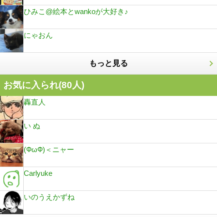
ひみこ@絵本とwankoが大好き♪
にゃおん
もっと見る
お気に入られ(
80
人)
轟直人
い ぬ
(ФωФ)＜ニャー
Carlyuke
いのうえかずね