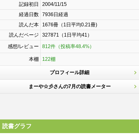
記録初日
2004/11/15
経過日数
7936日経過
読んだ本
1676冊（1日平均0.21冊)
読んだページ
327871（1日平均41）
感想/レビュー
812件（投稿率48.4%）
本棚
122棚
プロフィール詳細
まーや☆彡さんの7月の読書メーター
読書グラフ