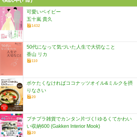
可愛いベイビー
五十嵐 貴久
1432
50代になって気づいた人生で大切なこと
香山 リカ
110
ボケたくなければココナッツオイル&ミルクを摂
りなさい
20
プチプラ雑貨でカンタン片づく! ゆるくてかわい
い収納600 (Gakken Interior Mook)
20