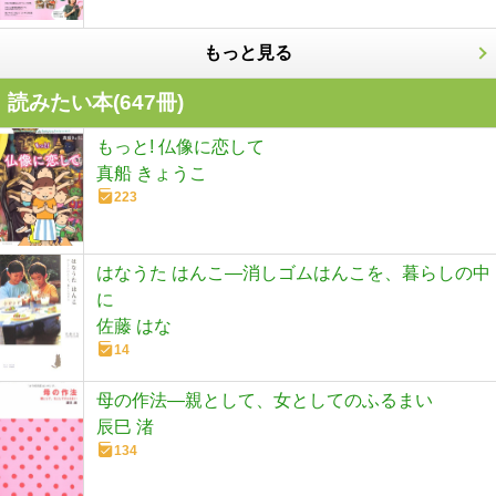
もっと見る
読みたい本(
647
冊)
もっと! 仏像に恋して
真船 きょうこ
223
はなうた はんこ―消しゴムはんこを、暮らしの中
に
佐藤 はな
14
母の作法―親として、女としてのふるまい
辰巳 渚
134