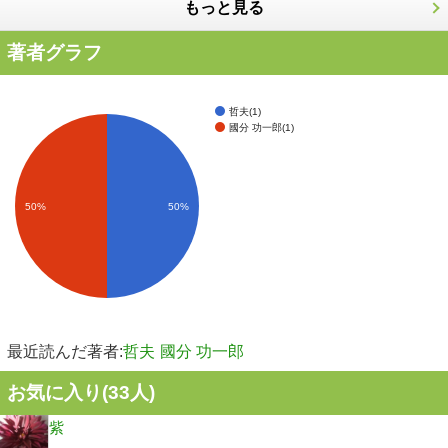
もっと見る
著者グラフ
哲夫(1)
國分 功一郎(1)
50%
50%
最近読んだ著者:
哲夫
國分 功一郎
お気に入り(
33
人)
紫