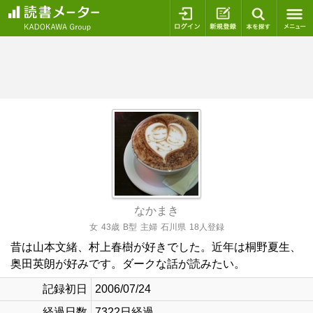
ログイン
新規登録
本を探
なかまき
女
43歳
B型
主婦
石川県
18人登録
昔は山本文緒、村上春樹が好きでした。近年は桐野夏生、
奥田英朗が好みです。ダークな話が読みたい。
記録初日
2006/07/24
経過日数
7322日経過