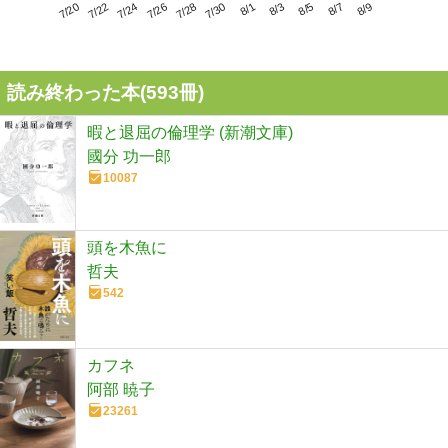
7/24
7/30
8/5
7/20
7/26
8/1
8/7
7/22
7/28
8/3
8/9
読み終わった本(
593
冊)
暇と退屈の倫理学 (新潮文庫)
國分 功一郎
10087
頭を木魚に
哲夫
542
カフネ
阿部 暁子
23261