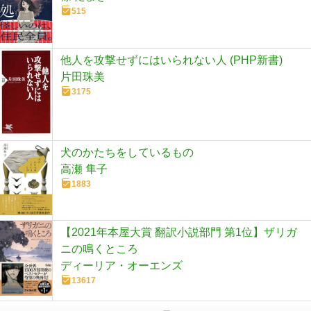
515
他人を攻撃せずにはいられない人 (PHP新書)
片田珠美
3175
犬のかたちをしているもの
高瀬 隼子
1883
【2021年本屋大賞 翻訳小説部門 第1位】ザリガ
ニの鳴くところ
ディーリア・オーエンズ
13617