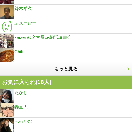
鈴木裕久
ふぁーびー
kaizen@名古屋de朝活読書会
Chili
もっと見る
お気に入られ(
18
人)
たかし
轟直人
べっかむ