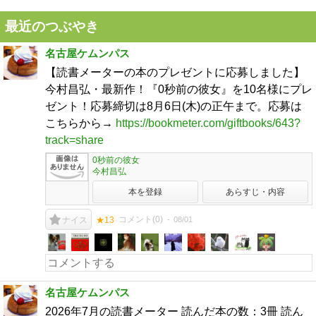
最近のつぶやき
名古屋ケムンパス
【読書メーターの本のプレゼントに応募しました】
今村昌弘・最新作！『0秒前の彼女』を10名様にプレ
ゼント！応募締切は8月6日(木)の正午まで。応募は
こちらから→
https://bookmeter.com/giftbooks/643?
track=share
0秒前の彼女
今村昌弘
本を登録
あらすじ・内容
コメント(
0
)
08/01
ナイス
★13
名古屋ケムンパス
2026年7月の読書メーター 読んだ本の数：3冊 読ん