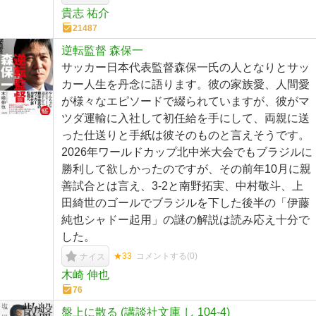
貴志 祐介
21487
逆転監督 森保一
サッカー日本代表監督森保一氏の人となりとサッ
カー人生を丹念に語ります。彼の家族愛、人間愛
が様々なエピソードで綴られていますが、彼がマ
ツダ運輸に入社して初任給を手にして、両親に送
った仕送りと手紙は彼そのものと言えそうです。
2026年ワールドカップ北中米大会でもブラジルに
勝利して欲しかったのですが、その前年10月に親
善試合とは言え、3-2と南野拓実、中村敬斗、上
田綺世のゴールでブラジルを下した後半の「伊藤
純也シャドー起用」の謎の解説は読み応え十分で
した。
★33
コメントする(
0
)
ナイス
木崎 伸也
76
盤上に散る (講談社文庫 し 104-4)