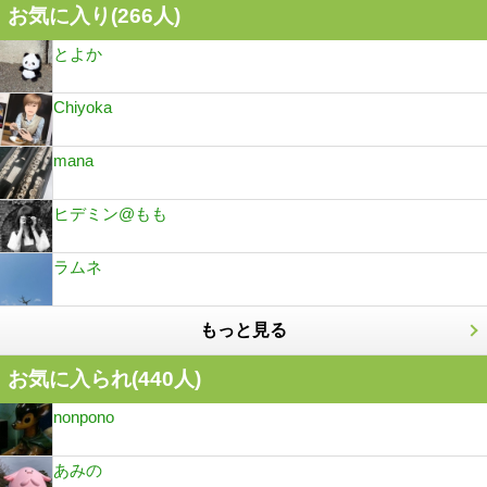
お気に入り(
266
人)
とよか
Chiyoka
mana
ヒデミン@もも
ラムネ
もっと見る
お気に入られ(
440
人)
nonpono
あみの