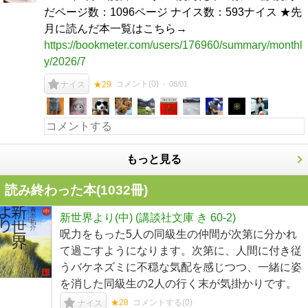
だページ数：1096ページ ナイス数：593ナイス ★先
月に読んだ本一覧はこちら→
https://bookmeter.com/users/176960/summary/monthl
y/2026/7
コメント(
0
)
08/01
ナイス
★29
もっと見る
読み終わった本(
1032
冊)
新世界より(中) (講談社文庫 き 60-2)
呪力をもった5人の同級生の仲間が次第に分かれ
て過ごすようになります。次第に、人間に付き従
うバケネズミに不穏な気配を感じつつ、一緒に姿
を消した同級生の2人の行く末が気掛かりです。
★28
コメントする(
0
)
ナイス