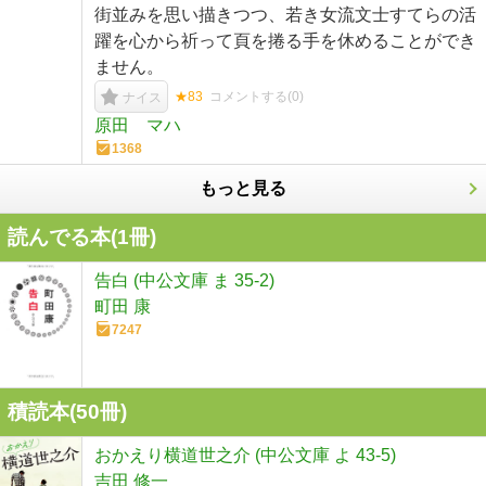
街並みを思い描きつつ、若き女流文士すてらの活
躍を心から祈って頁を捲る手を休めることができ
ません。
★83
コメントする(
0
)
ナイス
原田 マハ
1368
もっと見る
読んでる本(
1
冊)
告白 (中公文庫 ま 35-2)
町田 康
7247
積読本(
50
冊)
おかえり横道世之介 (中公文庫 よ 43-5)
吉田 修一