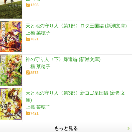
1398
天と地の守り人〈第1部〉ロタ王国編 (新潮文庫)
上橋 菜穂子
7821
神の守り人〈下〉帰還編 (新潮文庫)
上橋 菜穂子
8573
天と地の守り人〈第3部〉新ヨゴ皇国編 (新潮文
庫)
上橋 菜穂子
7421
もっと見る