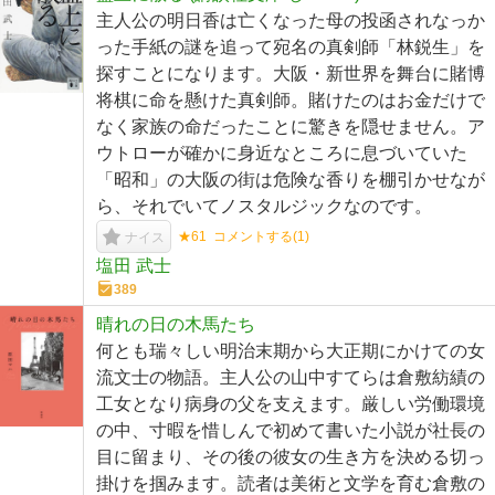
主人公の明日香は亡くなった母の投函されなっか
った手紙の謎を追って宛名の真剣師「林鋭生」を
探すことになります。大阪・新世界を舞台に賭博
将棋に命を懸けた真剣師。賭けたのはお金だけで
なく家族の命だったことに驚きを隠せません。ア
ウトローが確かに身近なところに息づいていた
「昭和」の大阪の街は危険な香りを棚引かせなが
ら、それでいてノスタルジックなのです。
★61
コメントする(
1
)
ナイス
塩田 武士
389
晴れの日の木馬たち
何とも瑞々しい明治末期から大正期にかけての女
流文士の物語。主人公の山中すてらは倉敷紡績の
工女となり病身の父を支えます。厳しい労働環境
の中、寸暇を惜しんで初めて書いた小説が社長の
目に留まり、その後の彼女の生き方を決める切っ
掛けを掴みます。読者は美術と文学を育む倉敷の