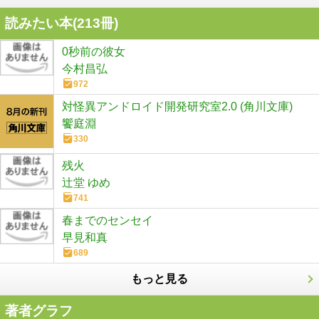
読みたい本(
213
冊)
0秒前の彼女
今村昌弘
972
対怪異アンドロイド開発研究室2.0 (角川文庫)
饗庭淵
330
残火
辻堂 ゆめ
741
春までのセンセイ
早見和真
689
もっと見る
著者グラフ