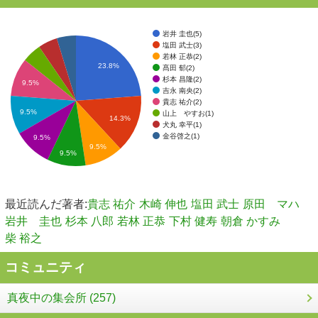
岩井 圭也(5)
塩田 武士(3)
若林 正恭(2)
23.8%
髙田 郁(2)
杉本 昌隆(2)
9.5%
吉永 南央(2)
貴志 祐介(2)
9.5%
山上 やすお(1)
14.3%
犬丸 幸平(1)
金谷啓之(1)
9.5%
9.5%
9.5%
最近読んだ著者:
貴志 祐介
木崎 伸也
塩田 武士
原田 マハ
岩井 圭也
杉本 八郎
若林 正恭
下村 健寿
朝倉 かすみ
柴 裕之
コミュニティ
真夜中の集会所 (257)