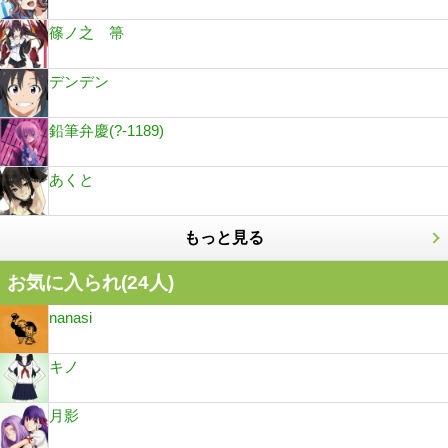
篠ノ之 箒
デンデン
鉛筆弁慶(?-1189)
あくと
もっと見る
お気に入られ(
24
人)
nanasi
キノ
月影