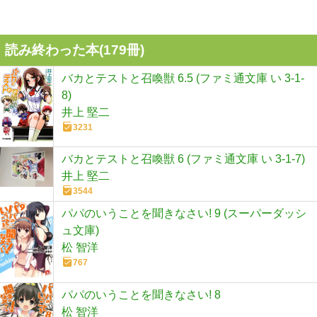
読み終わった本(
179
冊)
バカとテストと召喚獣 6.5 (ファミ通文庫 い 3-1-
8)
井上 堅二
3231
バカとテストと召喚獣 6 (ファミ通文庫 い 3-1-7)
井上 堅二
3544
パパのいうことを聞きなさい! 9 (スーパーダッシ
ュ文庫)
松 智洋
767
パパのいうことを聞きなさい! 8
松 智洋