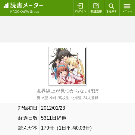
ログイン
新規登録
本を探
境界線上が見つからないぽぽ
男
A型
小/中/高校生
北海道
24人登録
記録初日
2012/01/23
経過日数
5311日経過
読んだ本
179冊（1日平均0.03冊)