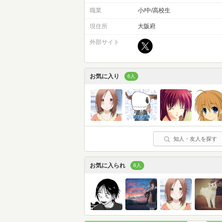
職業
小/中/高校生
現住所
大阪府
外部サイト
お気に入り
6人
知人・友人を探す
お気に入られ
8人