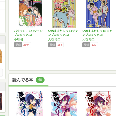
バクマン。 17 (ジャン
いぬまるだしっ 5 (ジャ
いぬまるだしっ 8 (ジャ
プコミックス)
ンプコミックス)
ンプコミックス)
小畑 健
大石 浩二
大石 浩二
登録
2664
登録
154
登録
129
読んでる本
68