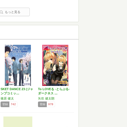
もっと見る
SKET DANCE 23 (ジャ
To LOVEる -とらぶる-
ンプコミッ…
ダークネス …
篠原 健太
矢吹 健太朗
登録
742
登録
978