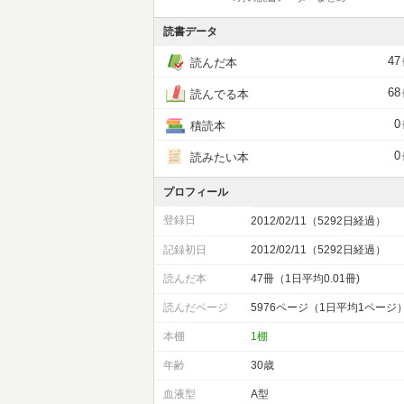
読書データ
47
読んだ本
68
読んでる本
0
積読本
0
読みたい本
プロフィール
登録日
2012/02/11（5292日経過）
記録初日
2012/02/11（5292日経過）
読んだ本
47冊（1日平均0.01冊)
読んだページ
5976ページ（1日平均1ページ
本棚
1棚
年齢
30歳
血液型
A型