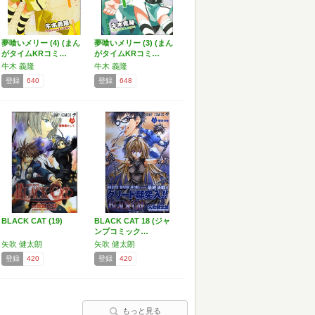
夢喰いメリー (4) (まん
夢喰いメリー (3) (まん
がタイムKRコミ…
がタイムKRコミ…
牛木 義隆
牛木 義隆
登録
640
登録
648
BLACK CAT (19)
BLACK CAT 18 (ジャ
ンプコミック…
矢吹 健太朗
矢吹 健太朗
登録
420
登録
420
もっと見る