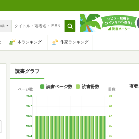
n和書
は
本ランキング
作家ランキング
読書グラフ
著者
読書ページ数
読書冊数
ページ数
冊数
5978
49
5977
48
5976
47
5975
46
5974
45