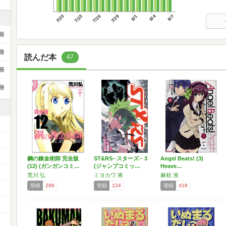
7/20
7/23
7/26
7/29
8/1
8/4
8/7
冊
冊
読んだ本
47
冊
冊
鋼の錬金術師 完全版
ST&RS─スターズ─ 3
Angel Beats! (3)
(12) (ガンガンコミ…
(ジャンプコミッ…
Heave…
）
荒川 弘
ミヨカワ 将
麻枝 准
登録
286
登録
124
登録
418