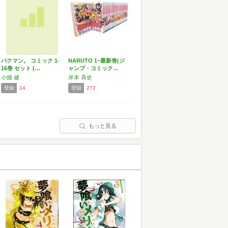
バクマン。 コミック 1-
NARUTO 1~最新巻(ジ
16巻 セット (…
ャンプ・コミック…
小畑 健
岸本 斉史
登録
14
登録
272
もっと見る