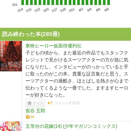
284
7/23
7/29
8/4
7/19
7/25
7/31
8/6
7/21
7/27
8/2
8/8
読み終わった本(
285
冊)
東映ヒーロー仮面俳優列伝
子どもの頃から、また最近の作品でもスタッフク
レジットで見かけるスーツアクターの方が急に気
になりだし、インタビューがのっかっていると手
に取ったのがこの本。貴重な証言集だと思う。ス
ーツアクターの過酷さ、ほとばしる熱さが心まで
伝わってくるような一冊でした。ますますヒーロ
ーが好きになった。
★5
コメントする(
0
)
ナイス
鴬谷 五郎
36
五等分の花嫁(14) (少年マガジンコミックス)