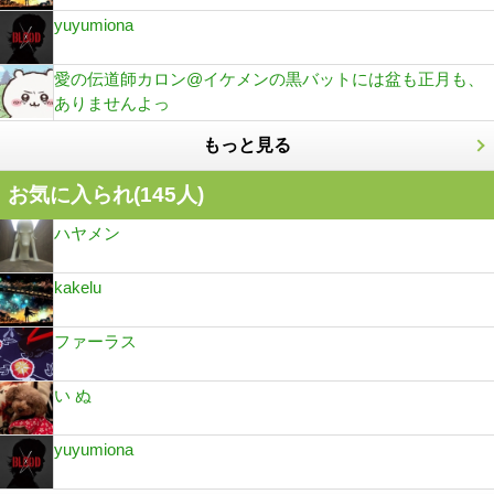
yuyumiona
愛の伝道師カロン@イケメンの黒バットには盆も正月も、
ありませんよっ
もっと見る
お気に入られ(
145
人)
ハヤメン
kakelu
ファーラス
い ぬ
yuyumiona