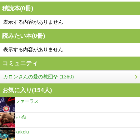
積読本(
0
冊)
表示する内容がありません
読みたい本(
0
冊)
表示する内容がありません
コミュニティ
カロンさんの愛の教団🌹 (1360)
お気に入り(
154
人)
ファーラス
い ぬ
kakelu