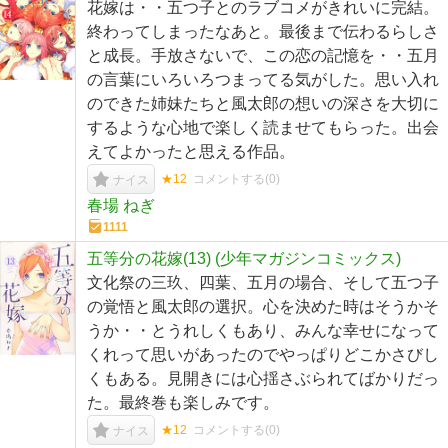
花嫁は・・五つ子とのラブコメがきれいに完結。
終わってしまったなあと。最後まで伝わるらしさ
と成長。手放さないで、この恋の記憶を・・五月
の言葉にいろいろつまってる気がした。思い入れ
のできた姉妹たちと風太郎の想いの深さを大切に
するような心地で楽しく読ませてもらった。出会
えてよかったと思える作品。
★12
コメントする(
0
)
ナイス
春場 ねぎ
1111
五等分の花嫁(13) (少年マガジンコミックス)
文化祭の三玖、四葉、五月の場合、そして五つ子
の覚悟と風太郎の選択。心を決めた時はそうかそ
うか・・とうれしくもあり、みんな幸せになって
くれって思いがあったのでやっぱりどこかさびし
くもある。見開きには心揺さぶられてばかりだっ
た。最終巻も楽しみです。
★12
コメントする(
0
)
ナイス