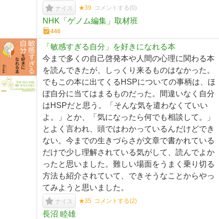
★39
コメントする(
0
)
ナイス
NHK「ゲノム編集」取材班
446
「敏感すぎる自分」を好きになれる本
今まで多くの自己啓発本や人間の心理に関わる本
を読んできたが、しっくり来るものはなかった。
でもこの本に出てくるHSPについての事柄は、ほ
ぼ自分に当てはまるものだった。間違いなく自分
はHSPだと思う。「そんな気を遣わなくていい
よ。」とか、「気になったら何でも相談して。」
とよく言われ、頭ではわかっているんだけどでき
ない。今までの生きづらさが文章で書かれている
だけで少し理解されている気がして、読んでよか
ったと思いました。難しい場面をうまく乗り切る
方法も紹介されていて、できそうなことからやっ
てみようと思いました。
★35
コメントする(
2
)
ナイス
長沼 睦雄