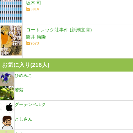
坂木 司
3814
ロートレック荘事件 (新潮文庫)
筒井 康隆
9573
お気に入り(
218
人)
ひめみこ
若紫
グーテンベルク
としさん