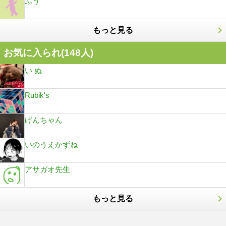
ふう
もっと見る
お気に入られ(
148
人)
い ぬ
Rubik's
げんちゃん
いのうえかずね
アサガオ先生
もっと見る