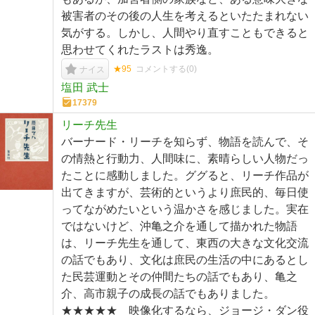
被害者のその後の人生を考えるといたたまれない
気がする。しかし、人間やり直すこともできると
思わせてくれたラストは秀逸。
★95
コメントする(
0
)
ナイス
塩田 武士
17379
リーチ先生
バーナード・リーチを知らず、物語を読んで、そ
の情熱と行動力、人間味に、素晴らしい人物だっ
たことに感動しました。ググると、リーチ作品が
出てきますが、芸術的というより庶民的、毎日使
ってながめたいという温かさを感じました。実在
ではないけど、沖亀之介を通して描かれた物語
は、リーチ先生を通して、東西の大きな文化交流
の話でもあり、文化は庶民の生活の中にあるとし
た民芸運動とその仲間たちの話でもあり、亀之
介、高市親子の成長の話でもありました。
★★★★★ 映像化するなら、ジョージ・ダン役