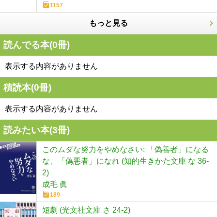
1157
もっと見る
読んでる本(
0
冊)
表示する内容がありません
積読本(
0
冊)
表示する内容がありません
読みたい本(
3
冊)
このムダな努力をやめなさい: 「偽善者」になる
な、「偽悪者」になれ (知的生きかた文庫 な 36-
2)
成毛 眞
189
短劇 (光文社文庫 さ 24-2)