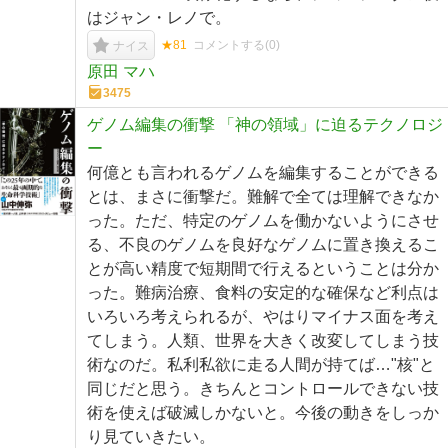
はジャン・レノで。
★81
コメントする(
0
)
ナイス
原田 マハ
3475
ゲノム編集の衝撃 「神の領域」に迫るテクノロジ
ー
何億とも言われるゲノムを編集することができる
とは、まさに衝撃だ。難解で全ては理解できなか
った。ただ、特定のゲノムを働かないようにさせ
る、不良のゲノムを良好なゲノムに置き換えるこ
とが高い精度で短期間で行えるということは分か
った。難病治療、食料の安定的な確保など利点は
いろいろ考えられるが、やはりマイナス面を考え
てしまう。人類、世界を大きく改変してしまう技
術なのだ。私利私欲に走る人間が持てば…"核"と
同じだと思う。きちんとコントロールできない技
術を使えば破滅しかないと。今後の動きをしっか
り見ていきたい。