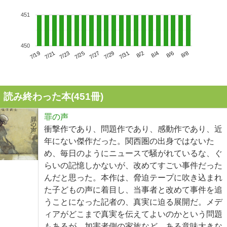
451
450
7/23
7/29
8/4
7/19
7/25
7/31
8/6
7/21
7/27
8/2
8/8
読み終わった本(
451
冊)
罪の声
衝撃作であり、問題作であり、感動作であり、近
年にない傑作だった。関西圏の出身ではないた
め、毎日のようにニュースで騒がれているな、ぐ
らいの記憶しかないが、改めてすごい事件だった
んだと思った。本作は、脅迫テープに吹き込まれ
た子どもの声に着目し、当事者と改めて事件を追
うことになった記者の、真実に迫る展開だ。メデ
ィアがどこまで真実を伝えてよいのかという問題
もあるが、加害者側の家族など、ある意味大きな