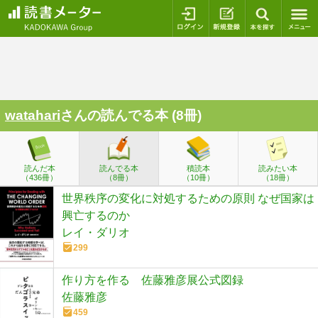
ログイン
新規登録
本を探
watahari
さんの読んでる本 (8冊)
読んだ本
読んでる本
積読本
読みたい本
（436冊）
（8冊）
（10冊）
（18冊）
世界秩序の変化に対処するための原則 なぜ国家は
興亡するのか
レイ・ダリオ
299
作り方を作る 佐藤雅彦展公式図録
佐藤雅彦
459