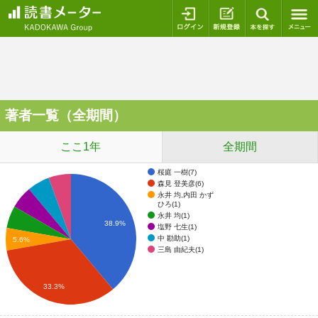
ログイン
新規登録
本を探
著者一覧（全期間）
ここ1年
全期間
桜庭 一樹(7)
森見 登美彦(6)
永井 均,内田 かず
ひろ(1)
永井 均(1)
38.9%
塩野 七生(1)
中 勘助(1)
5.6%
三島 由紀夫(1)
33.3%