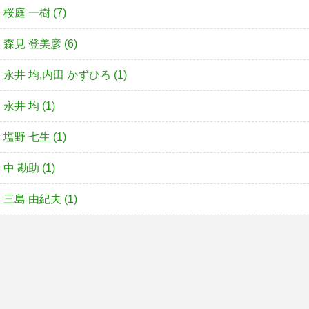
桜庭 一樹 (7)
森見 登美彦 (6)
永井 均,内田 かずひろ (1)
永井 均 (1)
塩野 七生 (1)
中 勘助 (1)
三島 由紀夫 (1)