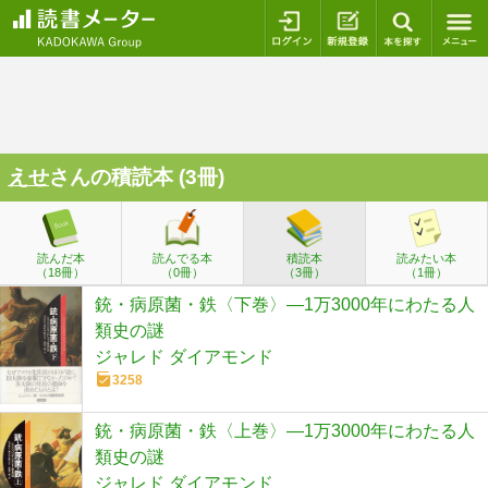
ログイン
新規登録
本を探
えせ
さんの積読本 (3冊)
読んだ本
読んでる本
積読本
読みたい本
（18冊）
（0冊）
（3冊）
（1冊）
銃・病原菌・鉄〈下巻〉―1万3000年にわたる人
類史の謎
ジャレド ダイアモンド
3258
銃・病原菌・鉄〈上巻〉―1万3000年にわたる人
類史の謎
ジャレド ダイアモンド