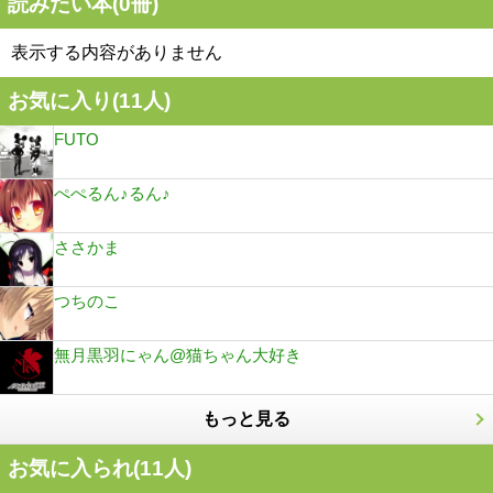
読みたい本(
0
冊)
表示する内容がありません
お気に入り(
11
人)
FUTO
ぺぺるん♪るん♪
ささかま
つちのこ
無月黒羽にゃん@猫ちゃん大好き
もっと見る
お気に入られ(
11
人)