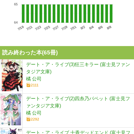
65
64
7/23
7/29
8/4
7/19
7/25
7/31
8/6
7/21
7/27
8/2
8/8
読み終わった本(
65
冊)
デート・ア・ライブ(3)狂三キラー (富士見ファン
タジア文庫)
橘 公司
2111
デート・ア・ライブ(2)四糸乃パペット (富士見フ
ァンタジア文庫)
橘 公司
2292
デート・ア・ライブ 十香デッドエンド (富士見フ