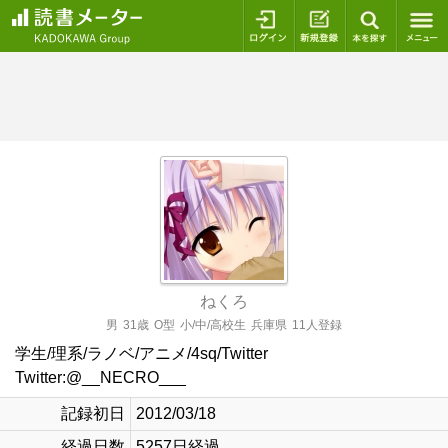
ログイン
新規登録
本を探
ねくろ
男
31歳
O型
小/中/高校生
兵庫県
11人登録
学生/理系/ラノベ/アニメ/4sq/Twitter
Twitter:@__NECRO___
記録初日
2012/03/18
経過日数
5257日経過