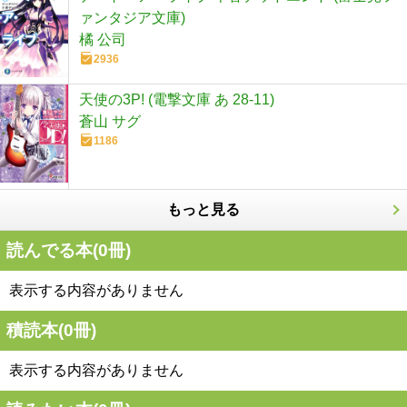
ァンタジア文庫)
橘 公司
2936
天使の3P! (電撃文庫 あ 28-11)
蒼山 サグ
1186
もっと見る
読んでる本(
0
冊)
表示する内容がありません
積読本(
0
冊)
表示する内容がありません