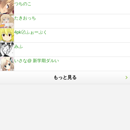
つちのこ
たきおっち
4pk〄ふぉーぷく
みふ
いさな@ 新学期ダルい
もっと見る