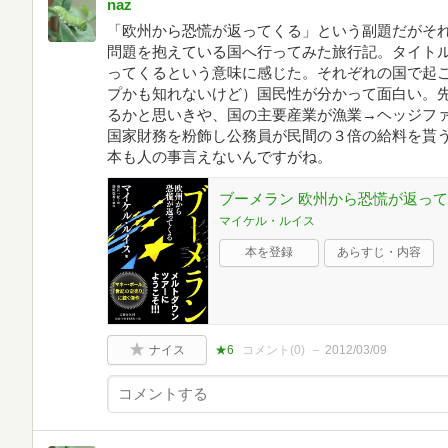
naz
「欧州から恐慌が返ってくる」という副題だがそ
問題を抱えている国へ行ってみた旅行記。タイト
ってくるという意味に感じた。それぞれの国で起
プかも知れないけど）国民性が分かって面白い。
るかと思いきや、国の主要産業が漁業→ヘッジフ
国家財務を粉飾し公務員が民間の３倍の給料を貰
本も人の事言えないんですがね。
ブーメラン 欧州から恐慌が返っ
マイケル・ルイス
本を登録
あらすじ・内容
ナイス
★6
コメント(
0
)
2012/03/09