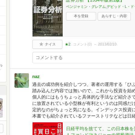
ベンジャミン・グレアム,デビッド・L・ド
本を登録
あらすじ・内容
ナイス
★2
コメント(
0
)
2013/02/10
っ
か
naz
過去の成功例を紹介しつつ、著者の運用する「ひ
踏み込んだ内容では無いので、これから投資を始
個人的にはもうちょっと具体的な手法など紹介さ
に放置されている小型株が有利というのは同感だ
定的なのがちょっと気になる。インデックス投資
本書でも紹介されているファーストリテなどは日
日経平均を捨てて、この日本株を
１ファンドマネジャーの超投資法