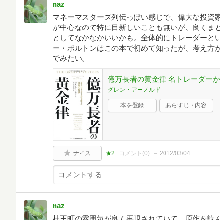
naz
マネーマスターズ列伝っぽい感じで、偉大な投資
が中心なので特に目新しいことも無いが、良くま
としてなかなかいいかも。全体的にトレーダーと
ー・ボルトンはこの本で初めて知ったが、考え方
でみたい。
億万長者の黄金律 名トレーダー
グレン・アーノルド
本を登録
あらすじ・内容
ナイス
★2
コメント(
0
)
2012/03/04
naz
杜王町の雰囲気が良く再現されていて、原作を読