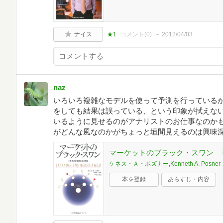
ナイス
★1
コメント(
0
)
2012/04/03
naz
いろいろ複雑なモデルを使って予測を行っている
をしても結果は誤っている、という印象が拭えな
いるように見せるのがアナリストのお仕事なのか
がどんな風なのかがちょっと垣間見えるのは興味
マーケットのブラック・スワン 
ケネス・Ａ・ポズナー,Kenneth A. Posner
本を登録
あらすじ・内容