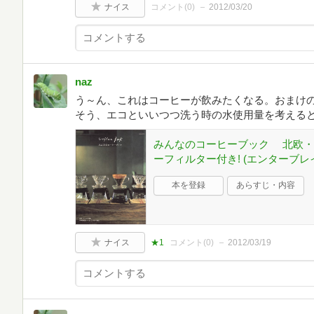
ナイス
コメント(
0
)
2012/03/20
naz
う～ん、これはコーヒーが飲みたくなる。おまけ
そう、エコといいつつ洗う時の水使用量を考える
みんなのコーヒーブック 北欧・デ
ーフィルター付き! (エンターブレ
本を登録
あらすじ・内容
ナイス
★1
コメント(
0
)
2012/03/19