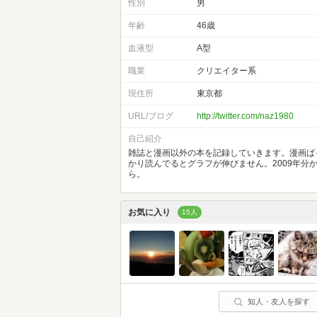
性別
男
年齢
46歳
血液型
A型
職業
クリエイター系
現住所
東京都
URL/ブログ
http://twitter.com/naz1980
自己紹介
雑誌と漫画以外の本を記録していきます。漫画ば
かり読んでるとグラフが伸びません。2009年分
ら。
お気に入り
15人
知人・友人を探す