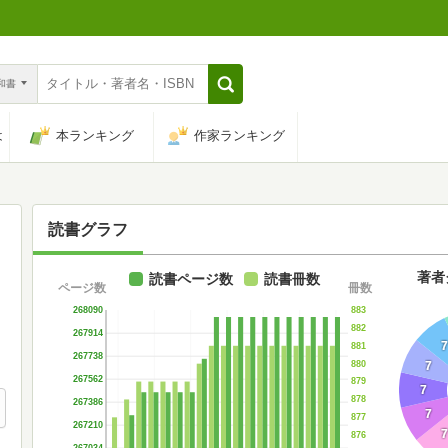
n和書
は
本ランキング
作家ランキング
読書グラフ
著者
読書ページ数
読書冊数
ページ数
冊数
883
268090
882
267914
7
881
267738
880
7
267562
879
7
878
267386
7
877
267210
7
876