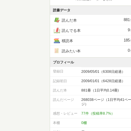
読書データ
881
読んだ本
9
読んでる本
185
積読本
0
読みたい本
プロフィール
登録日
2009/05/01（6308日経過）
記録初日
2009/01/01（6428日経過）
読んだ本
881冊（1日平均0.14冊)
読んだページ
268038ページ（1日平均41ペ
ジ）
感想・レビュー
77件（投稿率8.7%）
本棚
0棚