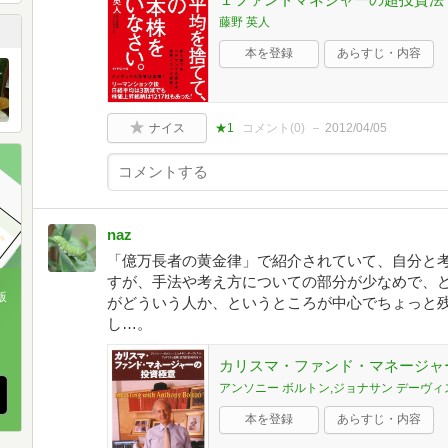
藤野 英人
本を登録
あらすじ・内容
ナイス
★1
コメント(
0
)
2012/04/05
naz
「億万長者の黄金律」で紹介されていて、自分と
すが、手法や考え方についての部分が少なめで、
版
がどういう人か、というところが中心でちょっと
し…。
、
カリスマ・ファンド・マネージャ
アンソニー ボルトン,ジョナサン デーヴィ
本を登録
あらすじ・内容