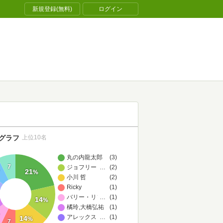
新規登録(無料)
ログイン
グラフ
上位10名
丸の内龍太郎
(3)
7
ジョフリー・ウェスト
…
(2)
21
%
小川 哲
(2)
Ricky
(1)
バリー・リソルツ
…
(1)
14
%
橘玲,大橋弘祐
(1)
アレックス・W・モリス
…
(1)
14
%
7