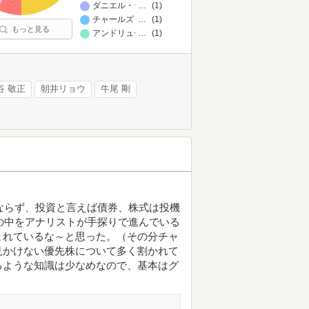
ダニエル・ラスムッセン
…
(1)
チャールズ・T・マンガー,ジョン・コリソン,ウォーレン
…
(1)
もっと見る
アンドリュー・ウィルキンソン
…
(1)
谷 敬正
朝井リョウ
牛尾 剛
にならず、投資と言えば債券、株式は投機
闇の中をアナリストが手探りで進んでいる
まれているな～と思った。（その分チャ
見かけない優先株について多く割かれて
るような知識は少なめなので、基本はグ