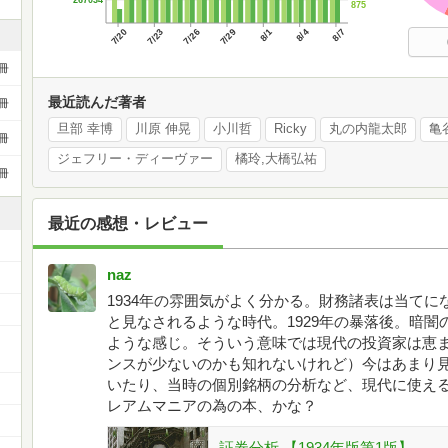
267034
875
7/20
7/23
7/26
7/29
8/1
8/4
8/7
冊
最近読んだ著者
冊
旦部 幸博
川原 伸晃
小川哲
Ricky
丸の内龍太郎
亀
冊
ジェフリー・ディーヴァー
橘玲,大橋弘祐
冊
最近の感想・レビュー
naz
1934年の雰囲気がよく分かる。財務諸表は当て
と見なされるような時代。1929年の暴落後。暗
ー
ような感じ。そういう意味では現代の投資家は恵
ンスが少ないのかも知れないけれど）今はあまり
いたり、当時の個別銘柄の分析など、現代に使え
レアムマニアの為の本、かな？
証券分析 【1934年版第1版】