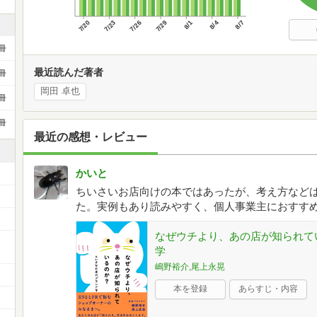
7/20
7/23
7/26
7/29
8/1
8/4
8/7
冊
最近読んだ著者
冊
岡田 卓也
冊
冊
最近の感想・レビュー
かいと
ちいさいお店向けの本ではあったが、考え方など
た。実例もあり読みやすく、個人事業主におすす
なぜウチより、あの店が知られて
ー
学
嶋野裕介,尾上永晃
本を登録
あらすじ・内容