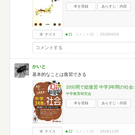
本を登録
あらすじ・内容
ナイス
★21
コメント(
0
)
2019/04/19
かいと
基本的なことは復習できる
10分間で総復習 中学3年間の社会:
中学教育研究会
本を登録
あらすじ・内容
ナイス
★22
コメント(
0
)
2018/11/28