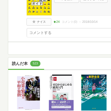
ナイス
★24
コメント(
0
)
2018/10/14
読んだ本
523