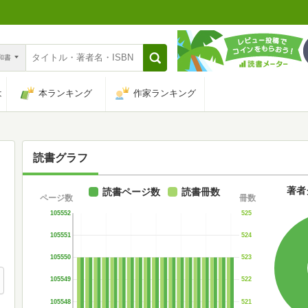
n和書
は
本ランキング
作家ランキング
読書グラフ
著者
読書ページ数
読書冊数
ページ数
冊数
105552
525
105551
524
105550
523
105549
522
105548
521