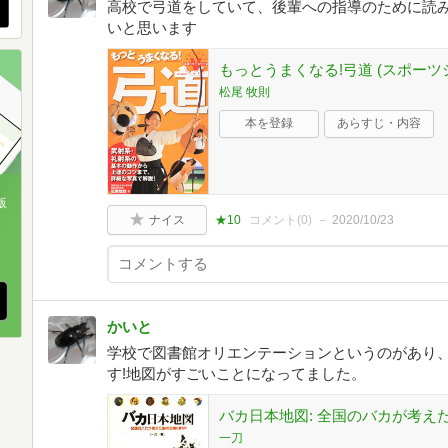
高校で弓道をしていて、後輩への指導のために読
いと思います
もっとうまくなる!弓道 (スポーツ
松尾 牧則
本を登録
あらすじ・内容
版
ナイス
★10
コメント(
0
)
2020/10/23
、
かいと
学校で図書館オリエンテーションというのがあり
す!地図がすごいことになってました。
バカ日本地図: 全国のバカが考え
一刀