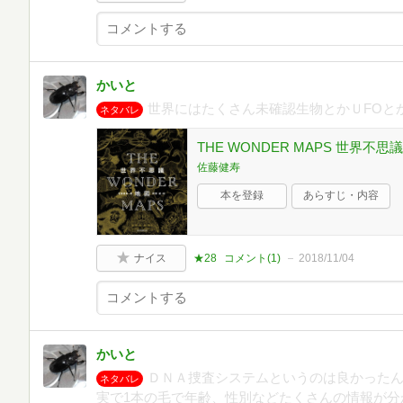
かいと
世界にはたくさん未確認生物とかＵFOと
ネタバレ
THE WONDER MAPS 世界不思
佐藤健寿
本を登録
あらすじ・内容
ナイス
★28
コメント(
1
)
2018/11/04
かいと
ＤＮＡ捜査システムというのは良かった
ネタバレ
実で1本の毛で年齢、性別などたくさんの情報が分