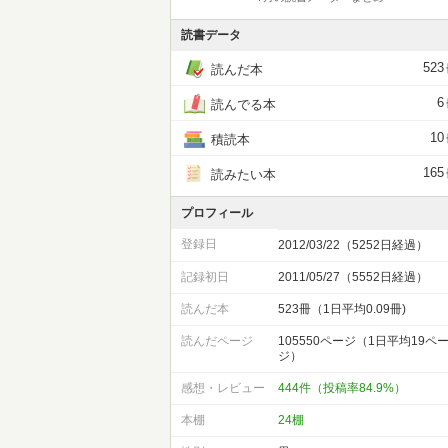
読書データ
523
読んだ本
6
読んでる本
10
積読本
165
読みたい本
プロフィール
登録日
2012/03/22（5252日経過）
記録初日
2011/05/27（5552日経過）
読んだ本
523冊（1日平均0.09冊)
読んだページ
105550ページ（1日平均19ペ
ジ）
感想・レビュー
444件（投稿率84.9%）
本棚
24棚