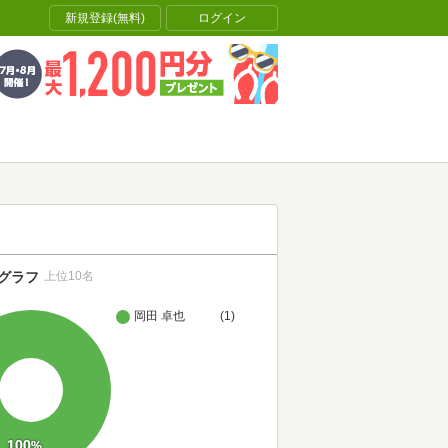
新規登録(無料)
ログイン
グラフ
上位10名
岡田 卓也
(1)
100
%