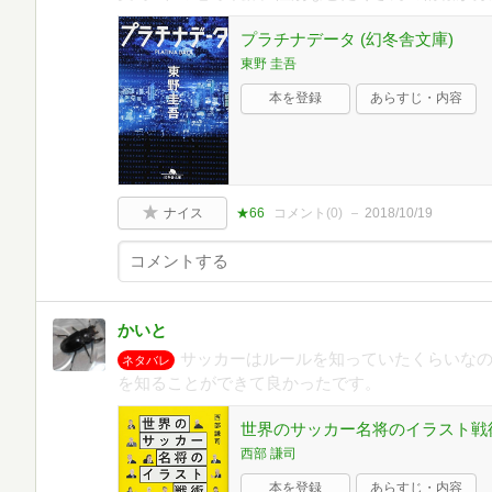
プラチナデータ (幻冬舎文庫)
東野 圭吾
本を登録
あらすじ・内容
ナイス
★66
コメント(
0
)
2018/10/19
かいと
サッカーはルールを知っていたくらいな
ネタバレ
を知ることができて良かったです。
世界のサッカー名将のイラスト戦
西部 謙司
本を登録
あらすじ・内容