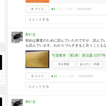
ナイス
★6
コメント(
0
)
2025/01/04
かいと
初めは審査のために読んでいたのですが、読んで
も読んでいます。わかりづらすぎると言うことも
弓道教本〈第1巻〉射法篇 (1977年
本を登録
あらすじ・内容
ナイス
★10
コメント(
0
)
2020/10/23
かいと