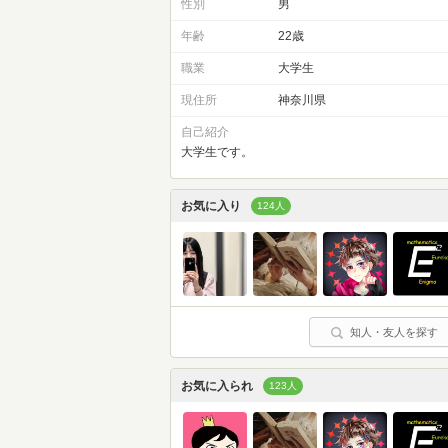
性別
男
年齢
22歳
職業
大学生
現住所
神奈川県
自己紹介
大学生です。
お気に入り
124人
知人・友人を探す
お気に入られ
123人