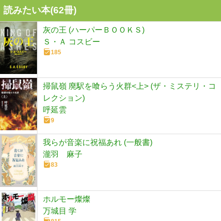
読みたい本(
62
冊)
灰の王 (ハーパーＢＯＯＫＳ)
Ｓ・Ａ コスビー
185
掃鼠嶺 廃駅を喰らう火群<上> (ザ・ミステリ・コ
レクション)
呼延雲
9
我らが音楽に祝福あれ (一般書)
瀧羽 麻子
83
ホルモー燦燦
万城目 学