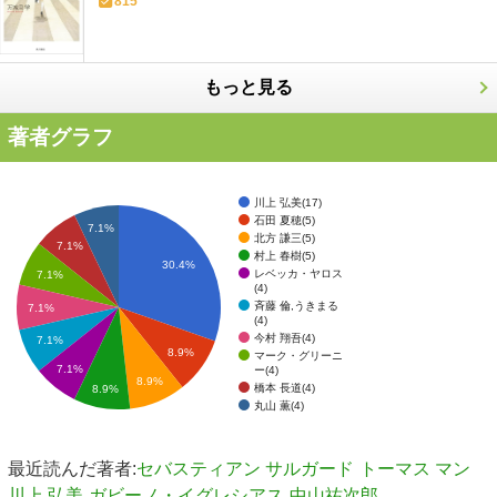
815
もっと見る
著者グラフ
川上 弘美(17)
石田 夏穂(5)
7.1%
北方 謙三(5)
7.1%
村上 春樹(5)
30.4%
レベッカ・ヤロス
7.1%
(4)
斉藤 倫,うきまる
7.1%
(4)
今村 翔吾(4)
7.1%
8.9%
マーク・グリーニ
7.1%
ー(4)
8.9%
橋本 長道(4)
8.9%
丸山 薫(4)
最近読んだ著者:
セバスティアン サルガード
トーマス マン
川上 弘美
ガビーノ・イグレシアス
中山祐次郎