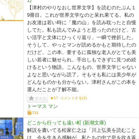
1)
【津村のやりなおし世界文学】を読むのたぶん１
9冊目。これが世界文学なのと呆れ果てる。私の
お友達は若い時に「魔の山」を読み耽ったと自慢
してた。私も読んでみようと思ったのだけど、古
い活字と文体にひっくり返り、一瞬で挫折した。
そうして、やっとマンが読めるかもと期待したの
だけど、この本、要するに孤独な老人がとても美
しい若者に魅せられ、手出しもできずに見つめ続
けるという物語。こんなもの、世界文学じゃない
よなと思いながら読了。そもそも私には美少年が
どんなものかも分からない。津村さんがこの本を
選んだことが了解不能。
★17
コメントする(
1
)
ナイス
トーマス マン
731
どこから行っても遠い町 (新潮文庫)
解説を書いてる松家仁之は「川上弘美を読むこと
は、今を生きる感触が、私たちの中で息を吹き返