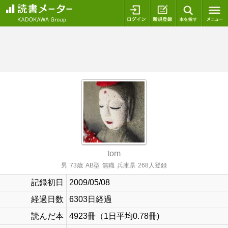
ログイン
新規登録
本を探
tom
男
73歳
AB型
無職
兵庫県
268人登録
記録初日
2009/05/08
経過日数
6303日経過
読んだ本
4923冊（1日平均0.78冊)