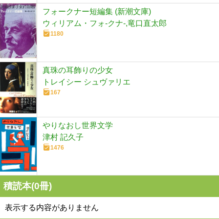
フォークナー短編集 (新潮文庫)
ウィリアム・フォ-クナ-,竜口直太郎
1180
真珠の耳飾りの少女
トレイシー シュヴァリエ
167
やりなおし世界文学
津村 記久子
1476
積読本(
0
冊)
表示する内容がありません