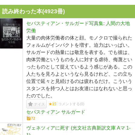
読み終わった本(
4923
冊)
セバスティアン・サルガード写真集: 人間の大地
労働
大量の肉体労働者の体と顔。モノクロで撮られた
フォルムがインパクトを増す。迫力はいっぱい。
サルガードの熱量には敬意を表する。でも彼は、
肉体労働というものを人に対する虐待、侮蔑とい
ったものとして捉えているよう感じがある。この
人たちを見ろよというなら見るけれど、この立ち
位置で延々と見続けるのは疲れるだけ。こういう
スタンスを持つ人とはお友達にはなれないと思っ
たのでした。
★15
コメントする(
0
)
ナイス
セバスティアン サルガード
72
ヴェネツィアに死す (光文社古典新訳文庫 Aマ 1-