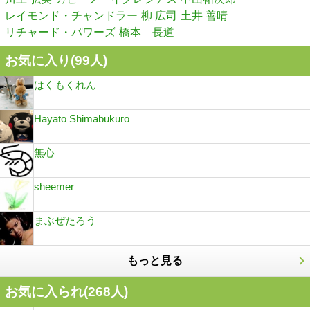
レイモンド・チャンドラー
柳 広司
土井 善晴
リチャード・パワーズ
橋本 長道
お気に入り(
99
人)
はくもくれん
Hayato Shimabukuro
無心
sheemer
まぶぜたろう
もっと見る
お気に入られ(
268
人)