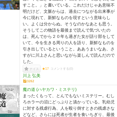
すこと。」と書いている。これだけじゃあ意味不
明だけど、文脈からは、過去につながる出来事が
今に現れて、新鮮なものを現すという意味らし
い。よくは分からぬ。そうなのかなあとも思う。
そうしてこの物語を最後まで読んで気づいたの
は、死んでから２０年も過ぎた女が語り部をして
いて、今を生きる周りの人を語り、新鮮なものを
引き出しているということ。ああうまいなあ、さ
すがに川上さんと思いながら楽しんで読んだので
した。
★17
コメントする(
0
)
ナイス
川上 弘美
3262
魔の道 (ハヤカワ・ミステリ)
まったくもって、とんでもないミステリー。むし
ろホラーの沼にどっぷりと漬かっている。乳幼児
に対する残虐行為、人を殴り倒すときの残虐さな
どなど、さらには死者が生者を食いちぎり、最後