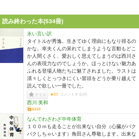
読み終わった本(
534
冊)
永い言い訳
タイトルが秀逸。生きてゆく理由にもなり得るの
かな。幸夫くんの呆れてしまうような言動もどこ
か人間くさく、愛おしく思えてしまうのは西川さ
んの表現力なのでしょうか。ほっとけない魅力あ
ふれる登場人物たちに魅了されました。ラストは
清々しくとっつきにくい冒頭をどうか乗り越えて
読んで欲しい一冊でした。
★60
コメントする(
0
)
ナイス
西川 美和
6430
なんでわざわざ中年体育
１００ｍも走ることが出来ない自分（心臓がバク
バクしちゃいます）角田さん尊敬します。出来な