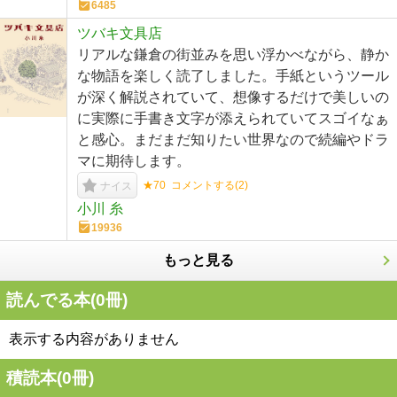
6485
ツバキ文具店
リアルな鎌倉の街並みを思い浮かべながら、静か
な物語を楽しく読了しました。手紙というツール
が深く解説されていて、想像するだけで美しいの
に実際に手書き文字が添えられていてスゴイなぁ
と感心。まだまだ知りたい世界なので続編やドラ
マに期待します。
★70
コメントする(
2
)
ナイス
小川 糸
19936
もっと見る
読んでる本(
0
冊)
表示する内容がありません
積読本(
0
冊)