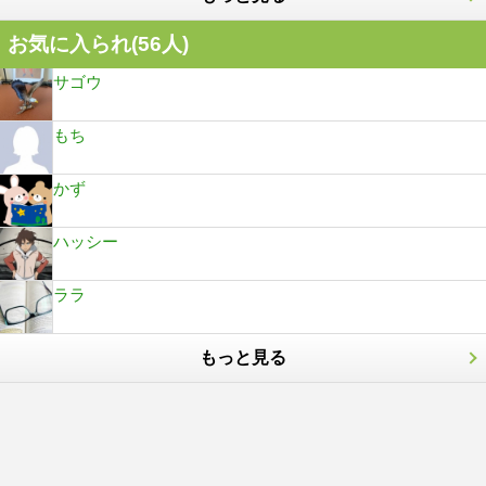
お気に入られ(
56
人)
サゴウ
もち
かず
ハッシー
ララ
もっと見る