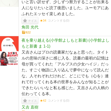
いと言い訳せず、少しずつ努力することが出来る
人になりたいと読了後思いました。ユーモアにあ
ふれたエッセイ楽しめました。
★34
コメントする(
0
)
ナイス
角田 光代
922
夜を乗り越える(小学館よしもと新書) (小学館よし
もと新書 ま 1-1)
又吉さんはプロの読書家だなぁと思った。タイト
ルの意味の深さに感じ入る。読書の最初の記憶は
母が買ってくれた「アルプスの少女ハイジ」だっ
た。すごく物語に入り込んで夢中になって読んだ
な。人それぞれだけれど、どこにでも（心を）連
れて行ってくれる本の世界をみんなが知ることが
できたらいいなと私も感じた。又吉さんの人柄の
伝わってくる本。
★42
コメントする(
0
)
ナイス
又吉 直樹