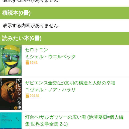
表示する内容がありません
積読本(
0
冊)
表示する内容がありません
読みたい本(
6
冊)
セロトニン
ミシェル・ウエルベック
1241
サピエンス全史(上)文明の構造と人類の幸福
ユヴァル・ノア・ハラリ
20181
灯台へ/サルガッソーの広い海 (池澤夏樹=個人編
集 世界文学全集 2-1)