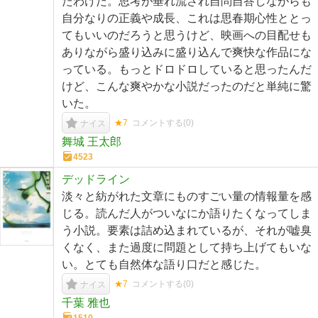
たわけだ。思考が垂れ流され自問自答しながらも
自分なりの正義や成長、これは思春期心性ととっ
てもいいのだろうと思うけど、映画への目配せも
ありながら盛り込みに盛り込んで爽快な作品にな
っている。もっとドロドロしていると思ったんだ
けど、こんな爽やかな小説だったのだと単純に驚
いた。
★7
コメントする(
0
)
ナイス
舞城 王太郎
4523
デッドライン
淡々と紡がれた文章にものすごい量の情報量を感
じる。読んだ人がついなにか語りたくなってしま
う小説。要素は詰め込まれているが、それが嘘臭
くなく、また過度に問題として持ち上げてもいな
い。とても自然体な語り口だと感じた。
★7
コメントする(
0
)
ナイス
千葉 雅也