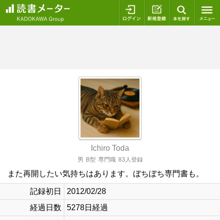
ログイン
新規登録
本を探
Ichiro Toda
男
B型
専門職
83人登録
また再開したい気持ちはあります。ぼちぼち専門書も。
記録初日
2012/02/28
経過日数
5278日経過