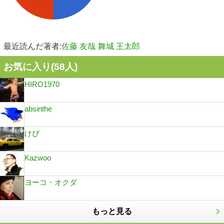
最近読んだ著者:
佐藤 友哉
舞城 王太郎
お気に入り(
58
人)
HIRO1970
absinthe
けぴ
Kazwoo
ヨーコ・オクダ
もっと見る