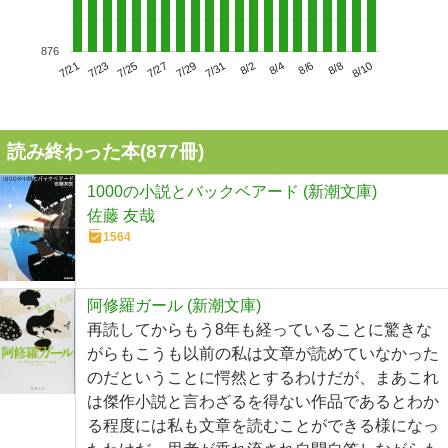
876
7/25
7/31
8/6
7/21
7/27
8/2
8/8
7/23
7/29
8/4
8/10
読み終わった本(
877
冊)
1000の小説とバックベアード (新潮文庫)
佐藤 友哉
1564
阿修羅ガール (新潮文庫)
再読してからもう8年も経っていることに驚きな
がらもこうも以前の私は文章が読めていなかった
のだということに愕然とするわけだが、まあこれ
は傑作小説と言わざるを得ない作品であるとわか
る程度には私も文章を読むことができる様になっ