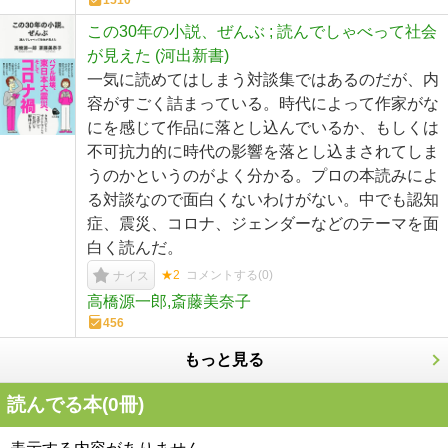
1510
この30年の小説、ぜんぶ ; 読んでしゃべって社会
が見えた (河出新書)
一気に読めてはしまう対談集ではあるのだが、内
容がすごく詰まっている。時代によって作家がな
にを感じて作品に落とし込んでいるか、もしくは
不可抗力的に時代の影響を落とし込まされてしま
うのかというのがよく分かる。プロの本読みによ
る対談なので面白くないわけがない。中でも認知
症、震災、コロナ、ジェンダーなどのテーマを面
白く読んだ。
★2
コメントする(
0
)
ナイス
高橋源一郎,斎藤美奈子
456
もっと見る
読んでる本(
0
冊)