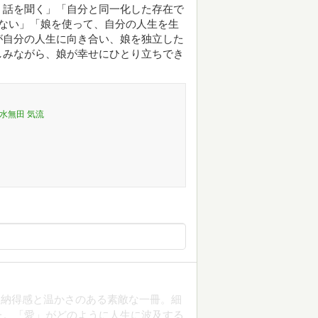
、話を聞く」「自分と同一化した存在で
ない」「娘を使って、自分の人生を生
が自分の人生に向き合い、娘を独立した
しみながら、娘が幸せにひとり立ちでき
,水無田 気流
、納得感と温かさのある素敵な一冊。細
た。「愛」がどのように人生に波及する