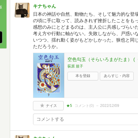
キナちゃん
版
日本の神話や自然、動物たち、そして魅力的な登
、
の頃に手に取って、読みきれず挫折したことをも
感想のみにとどまるのは、主人公に共感しづらいた
考え方や行動に軸がない。失敗しながら、戸惑い
いつつ、揺れ動く姿がもどかしかった。狭也と同
ただろうか。
空色勾玉（そらいろまがたま） (
荻原 規子
本を登録
あらすじ・内容
ナイス
★5
コメント(
0
)
2022/12/09