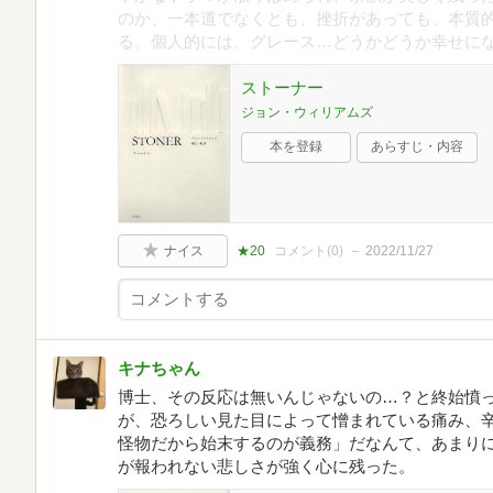
のか、一本道でなくとも、挫折があっても、本質
る。個人的には、グレース…どうかどうか幸せに
ストーナー
ジョン・ウィリアムズ
本を登録
あらすじ・内容
ナイス
★20
コメント(
0
)
2022/11/27
キナちゃん
博士、その反応は無いんじゃないの…？と終始憤
が、恐ろしい見た目によって憎まれている痛み、
怪物だから始末するのが義務」だなんて、あまり
が報われない悲しさが強く心に残った。