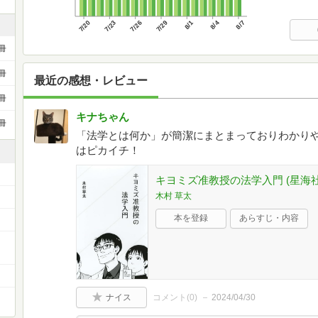
7/20
7/23
7/26
7/29
8/1
8/4
8/7
冊
冊
最近の感想・レビュー
冊
キナちゃん
冊
「法学とは何か」が簡潔にまとまっておりわかり
はピカイチ！
キヨミズ准教授の法学入門 (星海社新
木村 草太
本を登録
あらすじ・内容
ナイス
コメント(
0
)
2024/04/30