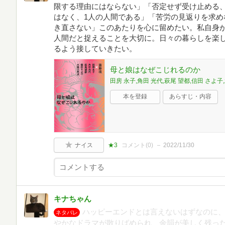
限する理由にはならない」「否定せず受け止める
はなく、1人の人間である」「苦労の見返りを求め
き直さない」このあたりを心に留めたい。私自身
人間だと捉えることを大切に。日々の暮らしを楽
るよう接していきたい。
母と娘はなぜこじれるのか
田房 永子,角田 光代,萩尾 望都,信田 さよ子
本を登録
あらすじ・内容
ナイス
★3
コメント(
0
)
2022/11/30
キナちゃん
ハッピーエンドとは言えないはずなのに
ネタバレ
やかなドラマが散りばめられ、余韻が美しく残っ