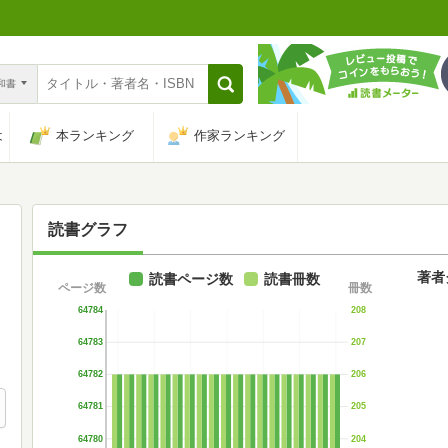
n和書
は
本ランキング
作家ランキング
読書グラフ
著者
読書ページ数
読書冊数
ページ数
冊数
64784
208
64783
207
64782
206
64781
205
64780
204