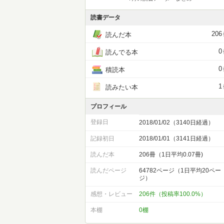
読書データ
206
読んだ本
0
読んでる本
0
積読本
1
読みたい本
プロフィール
登録日
2018/01/02（3140日経過）
記録初日
2018/01/01（3141日経過）
読んだ本
206冊（1日平均0.07冊)
読んだページ
64782ページ（1日平均20ペー
ジ）
感想・レビュー
206件（投稿率100.0%）
本棚
0棚