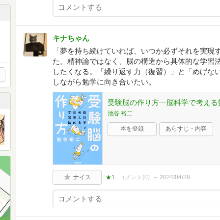
キナちゃん
「夢を持ち続けていれば、いつか必ずそれを実現
た。精神論ではなく、脳の構造から具体的な学習
したくなる。「繰り返す力（復習）」と「めげな
しながら勉学に向き合いたい。
受験脳の作り方―脳科学で考える
池谷 裕二
本を登録
あらすじ・内容
ナイス
★1
コメント(
0
)
2024/04/28