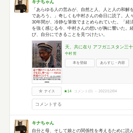
キナちゃん
「あらゆる人の営みが、自然と人、人と人の和解
であろう。」奇しくも中村さんの命日に読了。人
30年間が、冷静な筆致でまとめられていた。「経
を強く感じる今、中村さんの想いが胸に響いた。
び、自分にできることを見つけたい。
天、共に在り アフガニスタン三
中村 哲
本を登録
あらすじ・内容
ナイス
★14
コメント(
0
)
2022/12/04
キナちゃん
自分と母、そして娘との関係性を考えるために読