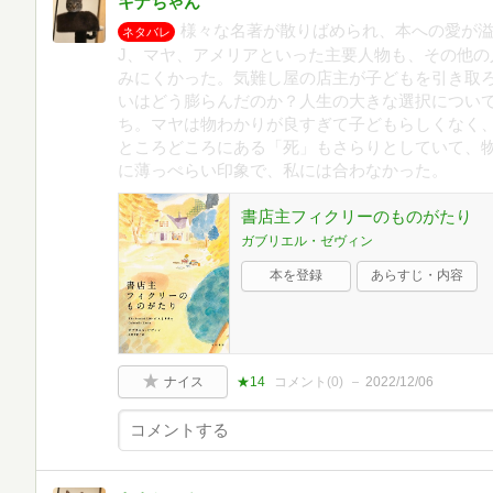
キナちゃん
様々な名著が散りばめられ、本への愛が溢
ネタバレ
J、マヤ、アメリアといった主要人物も、その他の
みにくかった。気難し屋の店主が子どもを引き取
いはどう膨らんだのか？人生の大きな選択につい
ち。マヤは物わかりが良すぎて子どもらしくなく
ところどころにある「死」もさらりとしていて、
に薄っぺらい印象で、私には合わなかった。
書店主フィクリーのものがたり
ガブリエル・ゼヴィン
本を登録
あらすじ・内容
ナイス
★14
コメント(
0
)
2022/12/06