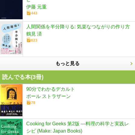
伊藤 元重
443
人間関係を半分降りる: 気楽なつながりの作り方
鶴見 済
623
もっと見る
読んでる本(
3
冊)
90分でわかるデカルト
ポール ストラザーン
78
Cooking for Geeks 第2版 ―料理の科学と実践レ
シピ (Make: Japan Books)