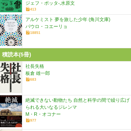
ジェフ・ポッタ-,水原文
413
アルケミスト 夢を旅した少年 (角川文庫)
パウロ・コエーリョ
18851
積読本(
5
冊)
社長失格
板倉 雄一郎
683
絶滅できない動物たち 自然と科学の間で繰り広げ
られる大いなるジレンマ
M・R・オコナー
977