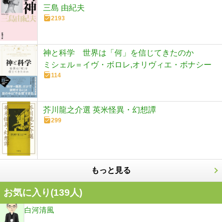
三島 由紀夫
2193
神と科学 世界は「何」を信じてきたのか
ミシェル＝イヴ・ボロレ,オリヴィエ・ボナシー
114
芥川龍之介選 英米怪異・幻想譚
299
もっと見る
お気に入り(
139
人)
白河清風