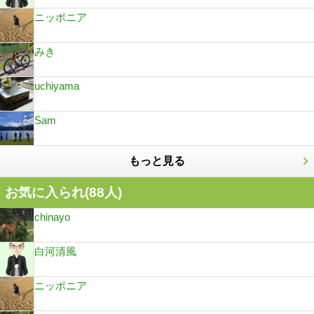
ニッポニア
みき
uchiyama
Sam
もっと見る
お気に入られ(
88
人)
chinayo
白河清風
ニッポニア