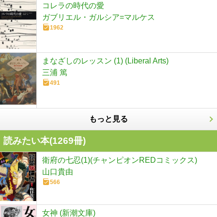
コレラの時代の愛
ガブリエル・ガルシア=マルケス
1962
まなざしのレッスン (1) (Liberal Arts)
三浦 篤
491
もっと見る
読みたい本(
1269
冊)
衛府の七忍(1)(チャンピオンREDコミックス)
山口貴由
566
女神 (新潮文庫)