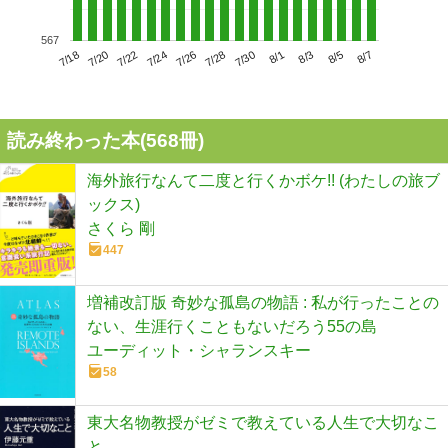
567
7/22
7/28
8/3
7/18
7/24
7/30
8/5
7/20
7/26
8/1
8/7
読み終わった本(
568
冊)
海外旅行なんて二度と行くかボケ!! (わたしの旅ブ
ックス)
さくら 剛
447
増補改訂版 奇妙な孤島の物語 : 私が行ったことの
ない、生涯行くこともないだろう55の島
ユーディット・シャランスキー
58
東大名物教授がゼミで教えている人生で大切なこ
と