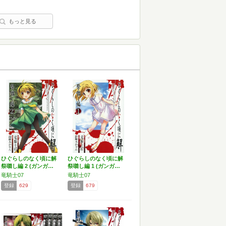
もっと見る
ひぐらしのなく頃に解
ひぐらしのなく頃に解
祭囃し編 2 (ガンガ…
祭囃し編 1 (ガンガ…
竜騎士07
竜騎士07
登録
629
登録
679