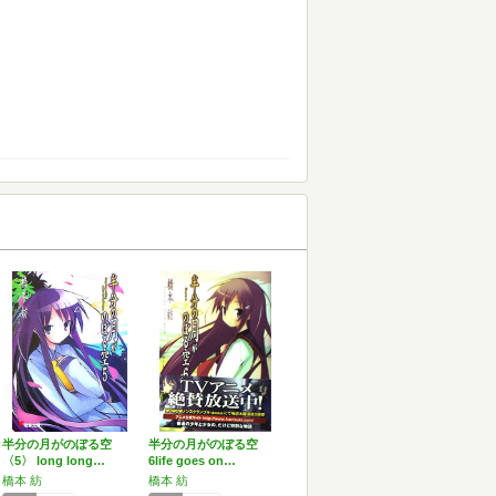
半分の月がのぼる空
半分の月がのぼる空
〈5〉 long long…
6life goes on…
橋本 紡
橋本 紡