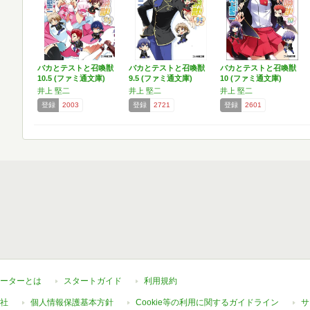
バカとテストと召喚獣
バカとテストと召喚獣
バカとテストと召喚獣
10.5 (ファミ通文庫)
9.5 (ファミ通文庫)
10 (ファミ通文庫)
井上 堅二
井上 堅二
井上 堅二
登録
2003
登録
2721
登録
2601
ーターとは
スタートガイド
利用規約
社
個人情報保護基本方針
Cookie等の利用に関するガイドライン
サ