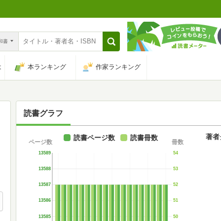
n和書
は
本ランキング
作家ランキング
読書グラフ
著者
読書ページ数
読書冊数
ページ数
冊数
13589
54
13588
53
13587
52
13586
51
13585
50