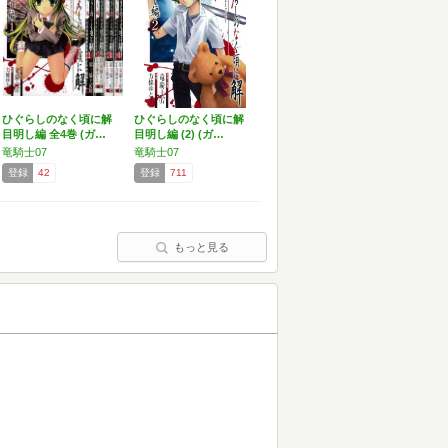
ひぐらしのなく頃に解
ひぐらしのなく頃に解
目明し編 全4巻 (ガ…
目明し編 (2) (ガ…
竜騎士07
竜騎士07
登録
42
登録
711
もっと見る