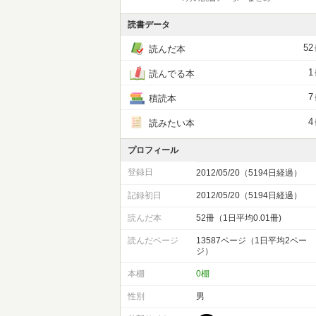
読書データ
52
読んだ本
1
読んでる本
7
積読本
4
読みたい本
プロフィール
登録日
2012/05/20（5194日経過）
記録初日
2012/05/20（5194日経過）
読んだ本
52冊（1日平均0.01冊)
読んだページ
13587ページ（1日平均2ペー
ジ）
本棚
0棚
性別
男