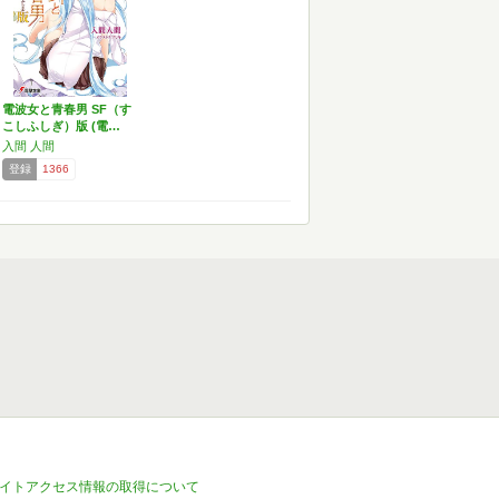
電波女と青春男 SF（す
こしふしぎ）版 (電…
入間 人間
登録
1366
イトアクセス情報の取得について