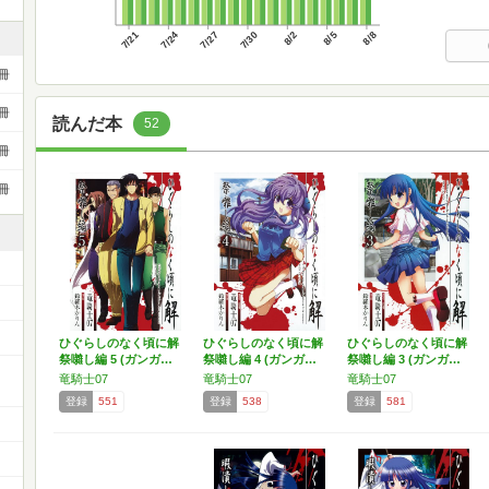
7/21
7/24
7/27
7/30
8/2
8/5
8/8
冊
冊
読んだ本
52
冊
冊
ひぐらしのなく頃に解
ひぐらしのなく頃に解
ひぐらしのなく頃に解
祭囃し編 5 (ガンガ…
祭囃し編 4 (ガンガ…
祭囃し編 3 (ガンガ…
竜騎士07
竜騎士07
竜騎士07
登録
551
登録
538
登録
581