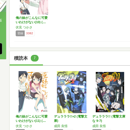
俺の妹がこんなに可愛
版
いわけがない(10) (…
伏見 つかさ
、
登録
3382
積読本
7
俺の妹がこんなに可愛
デュラララ!!×2 (電撃文
デュラララ!! (電撃文庫
いわけがない(11) (…
庫)
な 9-7)
伏見 つかさ
成田 良悟
成田 良悟