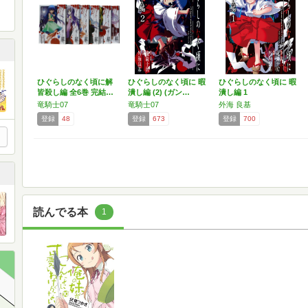
ひぐらしのなく頃に解
ひぐらしのなく頃に 暇
ひぐらしのなく頃に 暇
皆殺し編 全6巻 完結…
潰し編 (2) (ガン…
潰し編 1
竜騎士07
竜騎士07
外海 良基
登録
48
登録
673
登録
700
読んでる本
1