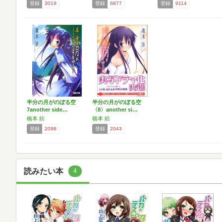
登録
3019
登録
6877
登録
9114
半分の月がのぼる空
半分の月がのぼる空
7another side…
〈8〉another si…
橋本 紡
橋本 紡
登録
2098
登録
2043
読みたい本
4