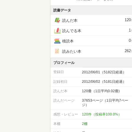
読書データ
120
読んだ本
1
読んでる本
0
積読本
262
読みたい本
プロフィール
登録日
2012/06/01（5182日経過）
記録初日
2012/06/02（5181日経過）
読んだ本
120冊（1日平均0.02冊)
読んだページ
37653ページ（1日平均7ペー
ジ）
感想・レビュー
120件（投稿率100.0%）
本棚
2棚