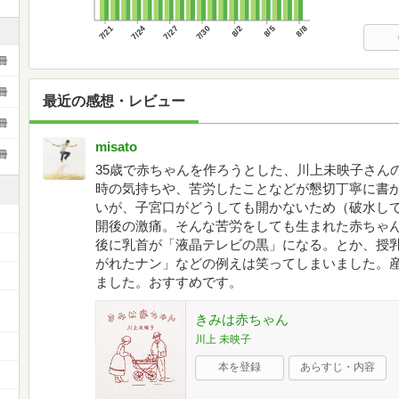
7/21
7/24
7/27
7/30
8/2
8/5
8/8
冊
冊
最近の感想・レビュー
冊
misato
冊
35歳で赤ちゃんを作ろうとした、川上未映子さん
時の気持ちや、苦労したことなどが懇切丁寧に書
いが、子宮口がどうしても開かないため（破水して
開後の激痛。そんな苦労をしても生まれた赤ちゃ
後に乳首が「液晶テレビの黒」になる。とか、授
がれたナン」などの例えは笑ってしまいました。
ました。おすすめです。
きみは赤ちゃん
川上 未映子
本を登録
あらすじ・内容