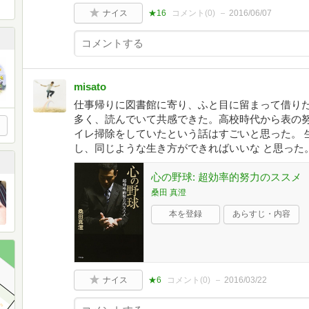
ナイス
★16
コメント(
0
)
2016/06/07
misato
仕事帰りに図書館に寄り、ふと目に留まって借りた
多く、読んでいて共感できた。高校時代から表の努
イレ掃除をしていたという話はすごいと思った。 
し、同じような生き方ができればいいな と思った
心の野球: 超効率的努力のススメ
桑田 真澄
本を登録
あらすじ・内容
ナイス
★6
コメント(
0
)
2016/03/22