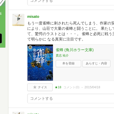
版
misato
もう一度雀蜂に刺されたら死んでしまう、作家の安
、
により、山荘で大量の雀蜂と闘うことに。 果たし
て、驚愕のラストとは・・・。 雀蜂と必死に戦う
て明らかに なる真実に注目です。
雀蜂 (角川ホラー文庫)
貴志 祐介
本を登録
あらすじ・内容
ナイス
★18
コメント(
0
)
2015/04/18