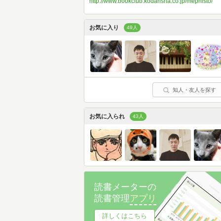
http://www.bookclub.kodansha.co.jp/mephisto/
お気に入り
49人
知人・友人を探す
お気に入られ
43人
読書メーターの
読書管理
アプリ
詳しくはこちら