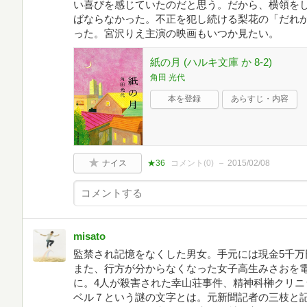
い喜びを感じていたのだと思う。だから、横領をし
ばならなかった。不正を犯し続ける梨花の「だれ
った。宮沢りえ主演の映画もいつか見たい。
紙の月 (ハルキ文庫 か 8-2)
角田 光代
本を登録
あらすじ・内容
ナイス
★36
コメント(
0
)
2015/02/08
misato
監禁され記憶をなくした男女。手元には現金5千万
また、行方が分からなくなった女子高生みさおを
に。4人が殺害された幸山荘事件、精神科榊クリニ
ベル７という謎の文字とは。元新聞記者の三枝と