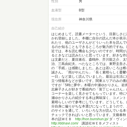
性別
男
血液型
B型
現住所
神奈川県
自己紹介
はじめまして。読書メーターという、目新しさに
かれ登録しました。本棚に自分の読んだ本が表示
れたり、他のユーザさんがどういった本を読んで
るのか知ることもできるところが魅力的ですね。
近では、本を読む機会も少ないのですが、時間が
るときなどは読みたいと思っています。好きな作
は文豪だと、夏目漱石、森鴎外、芥川龍之介、太
治、三島由紀夫。べたなところでは、東野圭吾さ
の「手紙」は感動しました。あとは若いころは椎
誠さん。「雨がやんだら」「長く素晴らしく憂鬱
一日」など楽しく読んでいました。最近は生活に
立つ情報本などが多いです。関東エリアのみの番
ですが「5時に夢中」木曜の中瀬ゆかりさん、岩
志麻子さんが好きで番組内の「装丁じゃんけん」
コーナーを楽しく見させてもらっています。特に
瀬ゆかりさんの紹介する本は興味深く、コメント
素晴らしいので参考にしています。どうしても、
分自身に偏りがちな本選びになってしまうので、
のサイトを通して、いろいろな方が読んでいる本
チェックできればいいと思っています。文藝春秋
本の話ＷＥＢ
http://hon.bunshun.jp/
ダ・ヴィン
http://ddnavi.com/
講談社ＷＥＢメフィスト