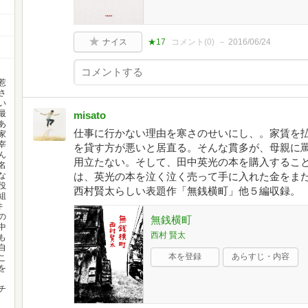
ナイス
★17
コメント(
0
)
2016/06/24
惹
さ
い
最
misato
あ
仕事に行かない理由を寒さのせいにし、。家賃を
家
宰
を貸す方が悪いと居直る。そんな貫多が、母親に
ん
用立たない。そして、田中英光の本を購入するこ
名
は、英光の本を泣く泣く売って手に入れた金をま
な
役
西村賢太らしい表題作「無銭横町」他５編収録。
組
井
の
無銭横町
中
西村 賢太
も
自
本を登録
あらすじ・内容
こ
を
チ