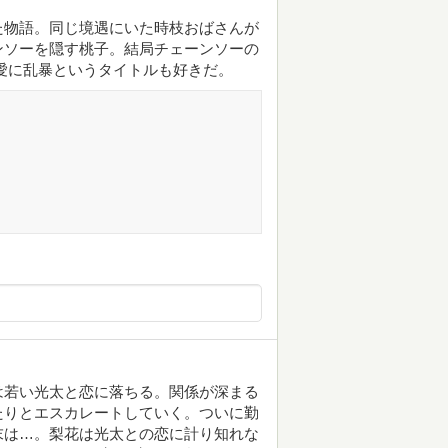
た物語。同じ境遇にいた時枝おばさんが
ンソーを隠す桃子。結局チェーンソーの
愛に乱暴というタイトルも好きだ。
は若い光太と恋に落ちる。関係が深まる
たりとエスカレートしていく。ついに勤
末は…。梨花は光太との恋に計り知れな