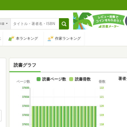
n和書
は
本ランキング
作家ランキング
読書グラフ
著者
読書ページ数
読書冊数
ページ数
冊数
37655
122
37654
121
37653
120
37652
119
37651
118