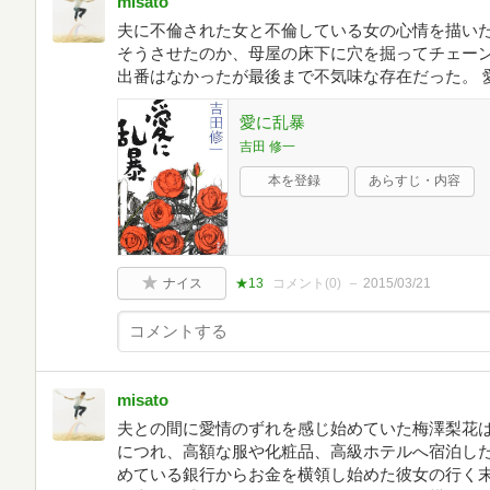
misato
夫に不倫された女と不倫している女の心情を描い
そうさせたのか、母屋の床下に穴を掘ってチェー
出番はなかったが最後まで不気味な存在だった。 
愛に乱暴
吉田 修一
本を登録
あらすじ・内容
ナイス
★13
コメント(
0
)
2015/03/21
misato
夫との間に愛情のずれを感じ始めていた梅澤梨花
につれ、高額な服や化粧品、高級ホテルへ宿泊し
めている銀行からお金を横領し始めた彼女の行く