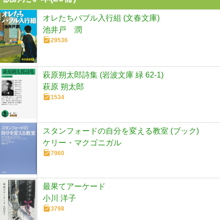
オレたちバブル入行組 (文春文庫)
池井戸 潤
29536
萩原朔太郎詩集 (岩波文庫 緑 62-1)
萩原 朔太郎
1534
スタンフォードの自分を変える教室 (ブック)
ケリー・マクゴニガル
7960
最果てアーケード
小川 洋子
3798