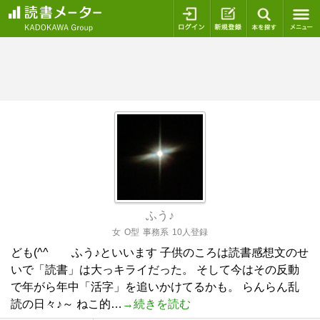
ログイン
新規登録
本を探
ふう♪
女
O型
事務系
10人登録
ども(^^ゞ ふう♪といいます 子供のころは読書感想文のせ
いで「読書」は大っキライだった。 そして今はその反動
で年がら年中「活字」を追いかけてるかも。 らんらん乱
読の日々♪～ ねこ的…
→続きを読む