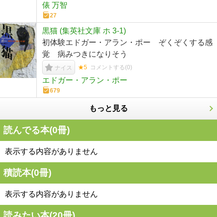
俵 万智
27
黒猫 (集英社文庫 ホ 3-1)
初体験エドガー・アラン・ポー ぞくぞくする感
覚 病みつきになりそう
★5
コメントする(
0
)
ナイス
エドガー・アラン・ポー
679
もっと見る
読んでる本(
0
冊)
表示する内容がありません
積読本(
0
冊)
表示する内容がありません
読みたい本(
20
冊)