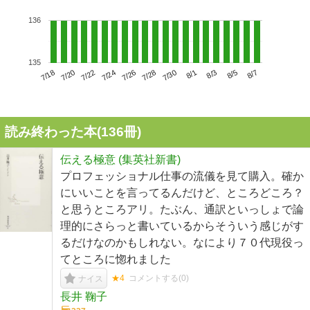
136
135
7/22
7/28
8/3
7/18
7/24
7/30
8/5
7/20
7/26
8/1
8/7
読み終わった本(
136
冊)
伝える極意 (集英社新書)
プロフェッショナル仕事の流儀を見て購入。確か
にいいことを言ってるんだけど、ところどころ？
と思うところアリ。たぶん、通訳といっしょで論
理的にさらっと書いているからそういう感じがす
るだけなのかもしれない。なにより７０代現役っ
てところに惚れました
★4
コメントする(
0
)
ナイス
長井 鞠子