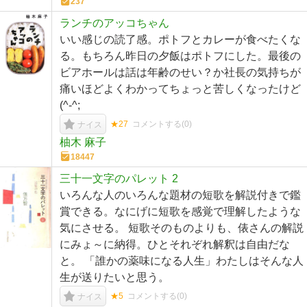
237
ランチのアッコちゃん
いい感じの読了感。ポトフとカレーが食べたくな
る。もちろん昨日の夕飯はポトフにした。最後の
ビアホールは話は年齢のせい？か社長の気持ちが
痛いほどよくわかってちょっと苦しくなったけど
(^-^;
★27
コメントする(
0
)
ナイス
柚木 麻子
18447
三十一文字のパレット 2
いろんな人のいろんな題材の短歌を解説付きで鑑
賞できる。なにげに短歌を感覚で理解したような
気にさせる。 短歌そのものよりも、俵さんの解説
にみょ～に納得。ひとそれぞれ解釈は自由だな
と。 「誰かの薬味になる人生」わたしはそんな人
生が送りたいと思う。
★5
コメントする(
0
)
ナイス