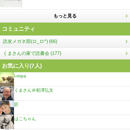
もっと見る
コミュニティ
読友メガネ部(ロ_ロ^) (66)
くまさんの家で読書会 (177)
お気に入り(
7
人)
i-miya
くまさん＠初澤弘文
匠
はこちゃん