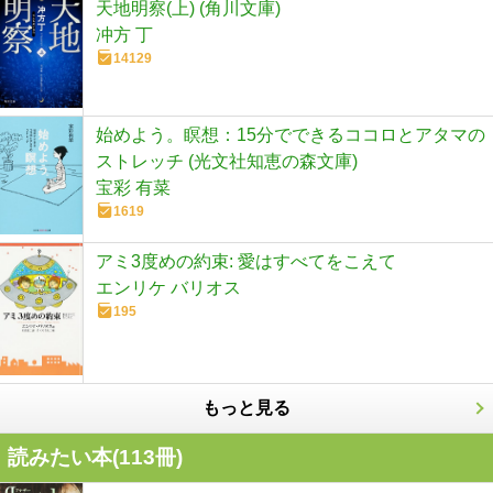
天地明察(上) (角川文庫)
冲方 丁
14129
始めよう。瞑想：15分でできるココロとアタマの
ストレッチ (光文社知恵の森文庫)
宝彩 有菜
1619
アミ3度めの約束: 愛はすべてをこえて
エンリケ バリオス
195
もっと見る
読みたい本(
113
冊)