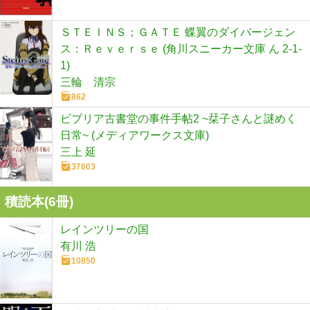
ＳＴＥＩＮＳ；ＧＡＴＥ 蝶翼のダイバージェン
ス：Ｒｅｖｅｒｓｅ (角川スニーカー文庫 ん 2-1-
1)
三輪 清宗
862
ビブリア古書堂の事件手帖2 ~栞子さんと謎めく
日常~ (メディアワークス文庫)
三上 延
37603
積読本(
6
冊)
レインツリーの国
有川 浩
10850