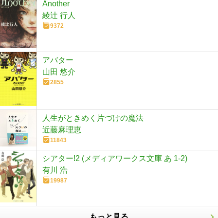
Another
綾辻 行人
9372
アバター
山田 悠介
2855
人生がときめく片づけの魔法
近藤麻理恵
11843
シアター!2 (メディアワークス文庫 あ 1-2)
有川 浩
19987
もっと見る