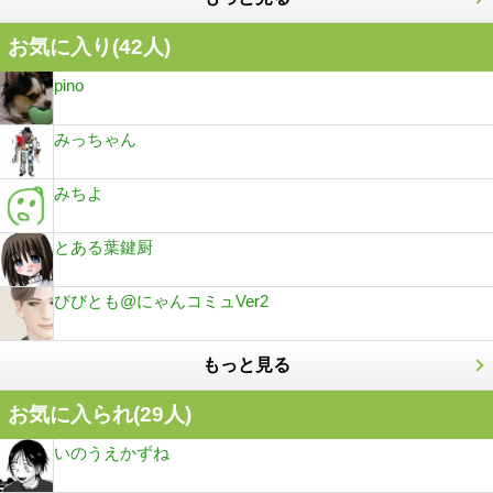
お気に入り(
42
人)
pino
みっちゃん
みちよ
とある葉鍵厨
びびとも@にゃんコミュVer2
もっと見る
お気に入られ(
29
人)
いのうえかずね