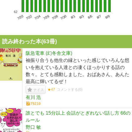
62
7/24
7/30
8/5
7/20
7/26
8/1
8/7
7/22
7/28
8/3
8/9
読み終わった本(
63
冊)
阪急電車 (幻冬舎文庫)
袖振り合うも他生の縁といった感じでいろんな想
いを抱えている人達との凄くほっかりする話の
数々。とても感動しました。おばあさん、あんた
最高に輝いてるぜ！
★47
コメントする(
0
)
ナイス
有川 浩
79210
誰とでも 15分以上 会話がとぎれない!話し方 66の
ルール
野口 敏