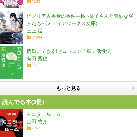
4203
ビブリア古書堂の事件手帖 ~栞子さんと奇妙な客
人たち~ (メディアワークス文庫)
三上 延
54844
簡単にできる!セロトニン「脳」活性法
有田 秀穂
69
もっと見る
読んでる本(
3
冊)
モニタールーム
山田 悠介
2067