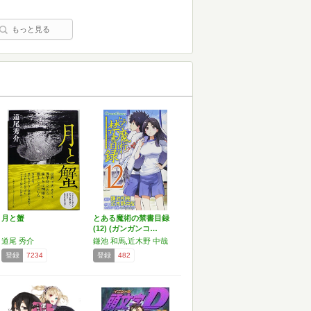
もっと見る
月と蟹
とある魔術の禁書目録
(12) (ガンガンコ…
道尾 秀介
鎌池 和馬,近木野 中哉
登録
7234
登録
482