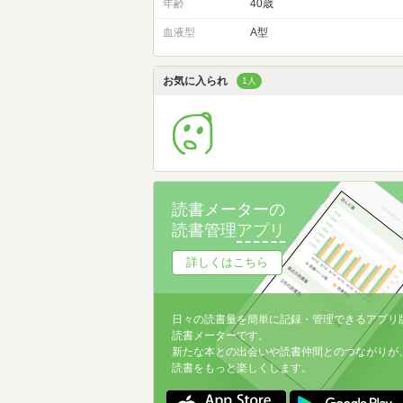
年齢
40歳
血液型
A型
お気に入られ
1人
読書メーターの
読書管理
アプリ
詳しくはこちら
日々の読書量を簡単に記録・管理できるアプリ
読書メーターです。
新たな本との出会いや読書仲間とのつながりが
読書をもっと楽しくします。