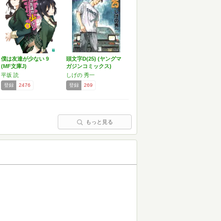
僕は友達が少ない 9
頭文字D(25) (ヤングマ
(MF文庫J)
ガジンコミックス)
平坂 読
しげの 秀一
登録
2476
登録
269
もっと見る