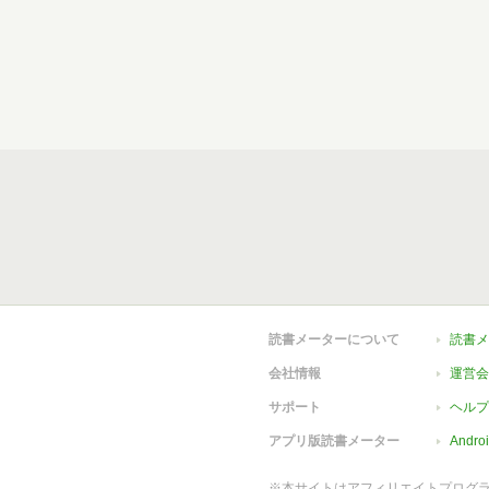
読書メーターについて
読書メ
会社情報
運営会
サポート
ヘルプ
アプリ版読書メーター
Andr
※本サイトはアフィリエイトプログ