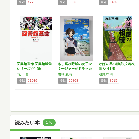
登録
577
登録
5566
登録
6485
図書館革命 図書館戦争
もし高校野球の女子マ
かばん屋の相続 (文春文
シリーズ (4) (角…
ネージャーがドラッカ
庫 い 64-5)
ーの…
有川 浩
岩崎 夏海
池井戸 潤
登録
31039
登録
25868
登録
8515
読みたい本
170