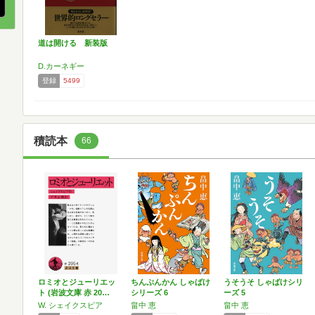
道は開ける 新装版
D.カーネギー
登録
5499
積読本
66
ロミオとジューリエッ
ちんぷんかん しゃばけ
うそうそ しゃばけシリ
ト (岩波文庫 赤 20…
シリーズ 6
ーズ 5
W. シェイクスピア
畠中 恵
畠中 恵