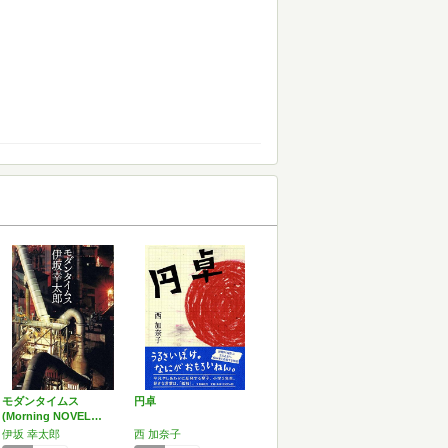
モダンタイムス
円卓
(Morning NOVEL…
伊坂 幸太郎
西 加奈子