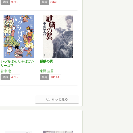
登録
9719
登録
3349
いっちばん しゃばけシ
麒麟の翼
リーズ 7
畠中 恵
東野 圭吾
登録
4782
登録
18144
もっと見る