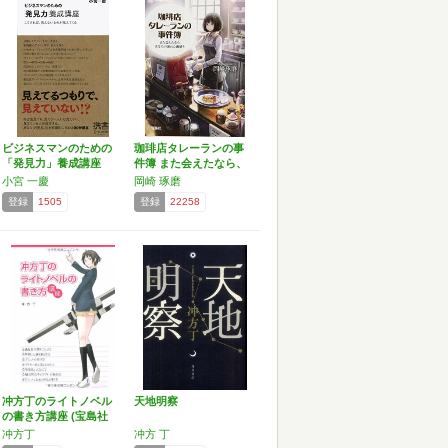
ビジネスマンのための
珈琲店タレーランの事
「発見力」養成講座
件簿 また会えたなら、
(小…
あ…
小宮 一慶
岡崎 琢磨
登録
1505
登録
22258
冲方丁のライトノベル
天地明察
の書き方講座 (宝島社
文…
冲方丁
冲方 丁