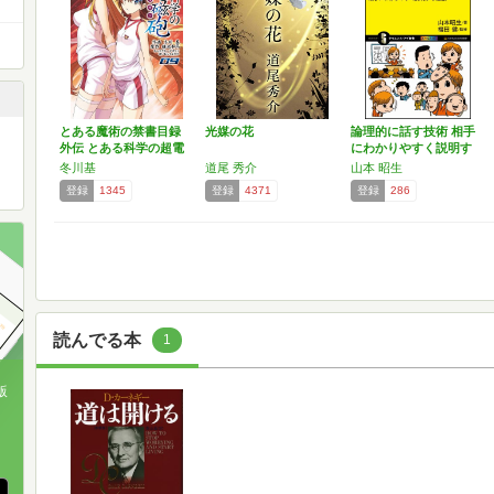
とある魔術の禁書目録
光媒の花
論理的に話す技術 相手
外伝 とある科学の超電
にわかりやすく説明す
磁…
る…
冬川基
道尾 秀介
山本 昭生
登録
1345
登録
4371
登録
286
読んでる本
1
版
、