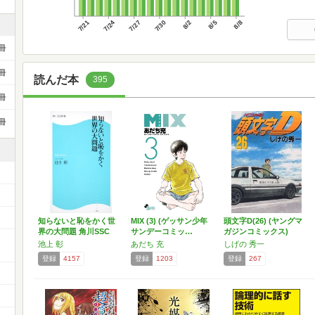
7/21
7/24
7/27
7/30
8/2
8/5
8/8
冊
冊
読んだ本
395
冊
冊
知らないと恥をかく世
MIX (3) (ゲッサン少年
頭文字D(26) (ヤングマ
界の大問題 角川SSC
サンデーコミッ…
ガジンコミックス)
新…
池上 彰
あだち 充
しげの 秀一
登録
4157
登録
1203
登録
267