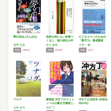
夢幻花(むげんばな)
色彩を持たない多崎つ
ビジネスマンのための
くると、彼の巡礼の年
「数字力」養成講座
(デ…
東野 圭吾
村上 春樹
小宮 一慶
登録
18624
登録
31042
登録
1121
ツナグ
新装版 冲方丁のライト
冲方丁公式読本 (洋泉社
ノベルの書き方講座 (…
MOOK)
辻村 深月
冲方 丁