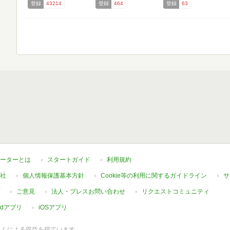
登録
43214
登録
464
登録
63
ーターとは
スタートガイド
利用規約
社
個人情報保護基本方針
Cookie等の利用に関するガイドライン
サ
ご意見
法人・プレスお問い合わせ
リクエストコミュニティ
oidアプリ
iOSアプリ
ラムによる収益を得ています