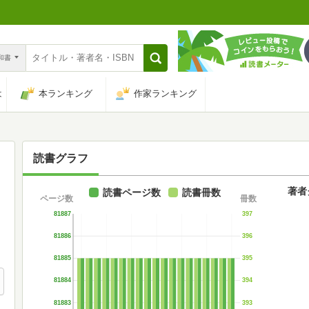
n和書
は
本ランキング
作家ランキング
読書グラフ
著者
読書ページ数
読書冊数
ページ数
冊数
81887
397
81886
396
81885
395
81884
394
81883
393